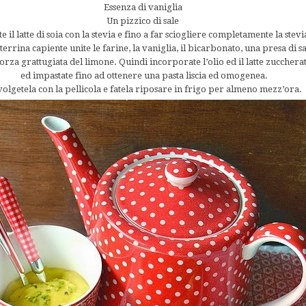
Essenza di vaniglia
Un pizzico di sale
e il latte di soia con la stevia e fino a far sciogliere completamente la stevi
terrina capiente unite le farine, la vaniglia, il bicarbonato, una presa di s
corza grattugiata del limone. Quindi incorporate l’olio ed il latte zucchera
ed impastate fino ad ottenere una pasta liscia ed omogenea.
olgetela con la pellicola e fatela riposare in frigo per almeno mezz’ora.