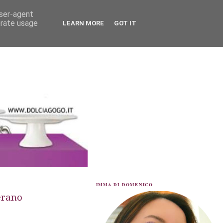
user-agent
erate usage
LEARN MORE
GOT IT
IMMA DI DOMENICO
ferano