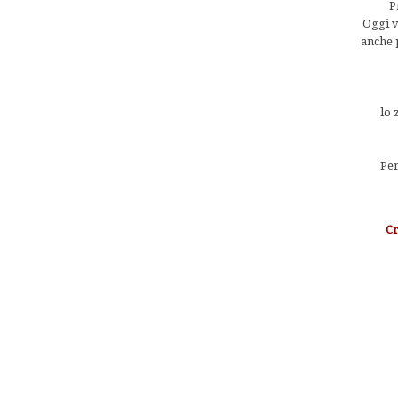
P
Oggi v
anche 
lo 
Per
Cr