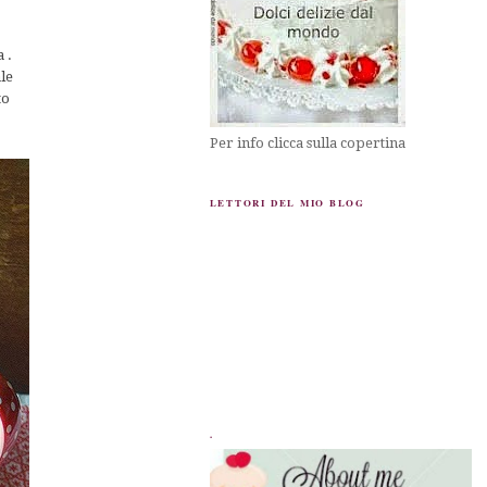
a .
ale
to
Per info clicca sulla copertina
LETTORI DEL MIO BLOG
.