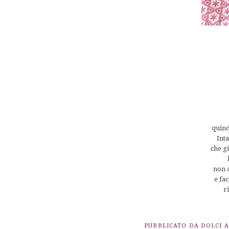
quindi
Inta
che gi
l
non a
e fa
r
PUBBLICATO DA
DOLCI 