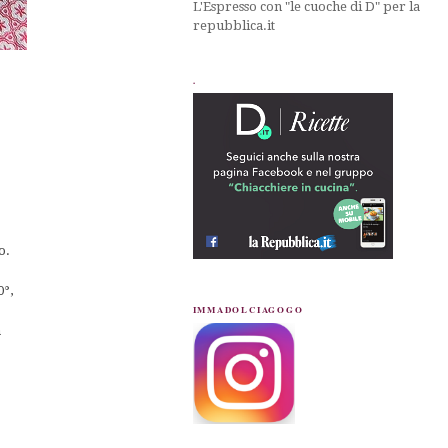
L'Espresso con "le cuoche di D" per la
repubblica.it
.
o.
o
0°,
IMMADOLCIAGOGO
a
o