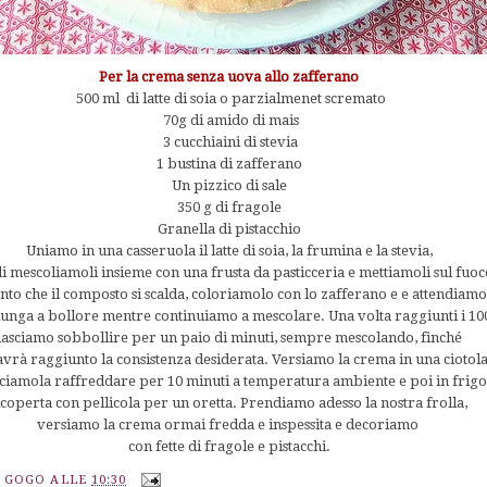
Per la crema senza uova allo zafferano
500 ml di latte di soia o parzialmenet scremato
70g di amido di mais
3 cucchiaini di stevia
1 bustina di zafferano
Un pizzico di sale
350 g di fragole
Granella di pistacchio
Uniamo in una casseruola il latte di soia, la frumina e la stevia,
 mescoliamoli insieme con una frusta da pasticceria e mettiamoli sul fuoc
nto che il composto si scalda, coloriamolo con lo zafferano e e attendiam
unga a bollore mentre continuiamo a mescolare. Una volta raggiunti i 10
asciamo sobbollire per un paio di minuti, sempre mescolando, finché
vrà raggiunto la consistenza desiderata. Versiamo la crema in una ciotol
cciamola raffreddare per 10 minuti a temperatura ambiente e poi in frig
icoperta con pellicola per un oretta. Prendiamo adesso la nostra frolla,
versiamo la crema ormai fredda e inspessita e decoriamo
con fette di fragole e pistacchi.
A GOGO
ALLE
10:30