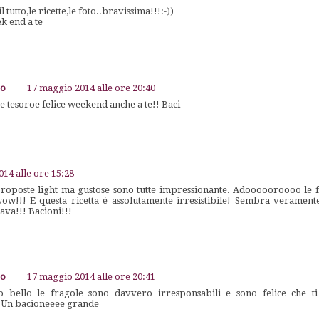
 tutto,le ricette,le foto..bravissima!!!:-))
ek end a te
go
17 maggio 2014 alle ore 20:40
 tesoroe felice weekend anche a te!! Baci
14 alle ore 15:28
roposte light ma gustose sono tutte impressionante. Adoooooroooo le f
wow!!! E questa ricetta é assolutamente irresistibile! Sembra verament
ava!!! Bacioni!!!
go
17 maggio 2014 alle ore 20:41
oro bello le fragole sono davvero irresponsabili e sono felice che t
 Un bacioneeee grande