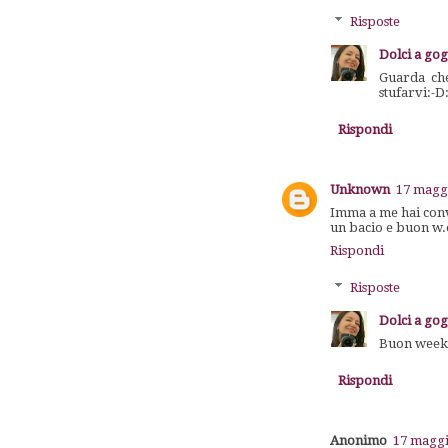
Risposte
Dolci a go
Guarda che
stufarvi:-D
Rispondi
Unknown
17 maggi
Imma a me hai conv
un bacio e buon w.
Rispondi
Risposte
Dolci a go
Buon weeken
Rispondi
Anonimo
17 maggi