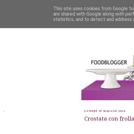
This site uses cookies from Google to 
are shared with Google along with per
statistics, and to detect and address 
.
LUNEDÌ 19 MAGGIO 2014
Crostata con froll