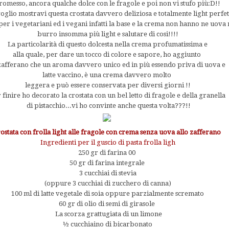
romesso, ancora qualche dolce con le fragole e poi non vi stufo più:D!!
oglio mostravi questa crostata davvero deliziosa e totalmente light perfe
per i vegetariani ed i vegani infatti la base e la crema non hanno ne uova
burro insomma più light e salutare di cosi!!!!
La particolarità di questo dolcesta nella crema profumatissima e
alla quale, per dare un tocco di colore e sapore, ho aggiunto
zafferano che un aroma davvero unico ed in più essendo priva di uova e
latte vaccino, è una crema davvero molto
leggera e può essere conservata per diversi giorni !!
 finire ho decorato la crostata con un bel letto di fragole e della granella
di pistacchio...vi ho convinte anche questa volta???!!
ostata con frolla light alle fragole con crema senza uova allo zafferano
Ingredienti per il guscio di pasta frolla ligh
250 gr di farina 00
50 gr di farina integrale
3 cucchiai di stevia
(oppure 3 cucchiai di zucchero di canna)
100 ml di latte vegetale di soia oppure parzialmente scremato
60 gr di olio di semi di girasole
La scorza grattugiata di un limone
½ cucchiaino di bicarbonato