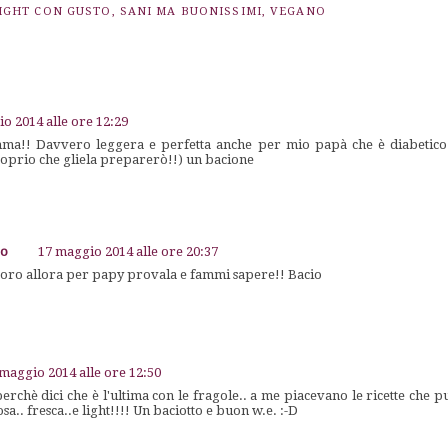
IGHT CON GUSTO
,
SANI MA BUONISSIMI
,
VEGANO
o 2014 alle ore 12:29
mma!! Davvero leggera e perfetta anche per mio papà che è diabetico!
roprio che gliela preparerò!!) un bacione
go
17 maggio 2014 alle ore 20:37
esoro allora per papy provala e fammi sapere!! Bacio
maggio 2014 alle ore 12:50
hè dici che è l'ultima con le fragole.. a me piacevano le ricette che pub
sa.. fresca..e light!!!! Un baciotto e buon w.e. :-D