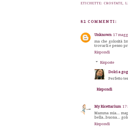
ETICHETTE:
CROSTATE
,
L
82 COMMENTI:
Unknown
17 maggi
ma che golosità I
trovarli e penso p
Rispondi
Risposte
Dolci a go
Perfetto t
Rispondi
My Ricettarium
17 
Mamma mia... maperc
bella..buona... golo
Rispondi