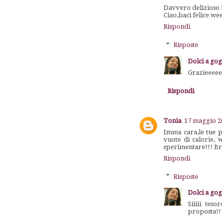
Davvero delizioso il
Ciao,baci felice we
Rispondi
Risposte
Dolci a go
Grazieeeeee
Rispondi
Tonia
17 maggio 20
Imma cara,le tue p
vuote di calorie, 
sperimentare!!! Br
Rispondi
Risposte
Dolci a go
Siiiii tes
proposta!!