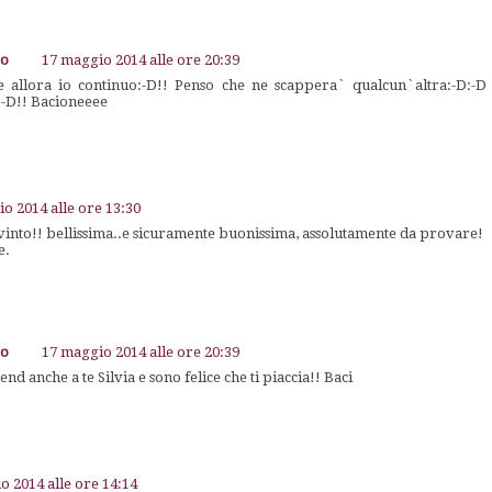
go
17 maggio 2014 alle ore 20:39
 allora io continuo:-D!! Penso che ne scappera` qualcun`altra:-D:-D
:-D!! Bacioneeee
o 2014 alle ore 13:30
into!! bellissima..e sicuramente buonissima, assolutamente da provare!
e.
go
17 maggio 2014 alle ore 20:39
d anche a te Silvia e sono felice che ti piaccia!! Baci
o 2014 alle ore 14:14