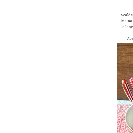
Scaldat
In una 
e la s
Avv