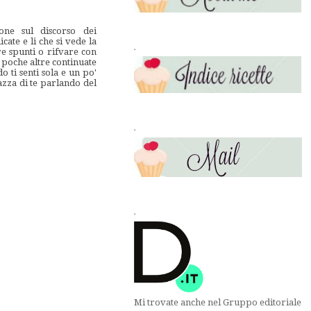
ne sul discorso dei
ate e li che si vede la
.
e spunti o rifvare con
a poche altre continuate
o ti senti sola e un po'
azza di te parlando del
.
.
Mi trovate anche nel Gruppo editoriale