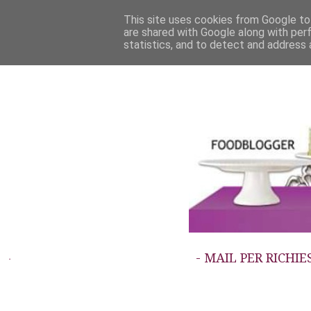
This site uses cookies from Google to 
are shared with Google along with per
statistics, and to detect and address 
- MAIL PER RICHI
.