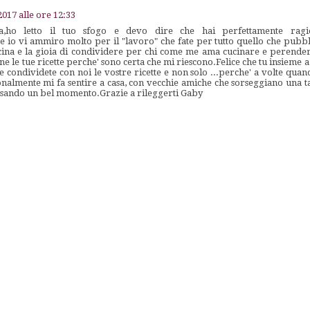
017 alle ore 12:33
ho letto il tuo sfogo e devo dire che hai perfettamente ragio
io vi ammiro molto per il "lavoro" che fate per tutto quello che pubblic
cina e la gioia di condividere per chi come me ama cucinare e perender
e le tue ricette perche' sono certa che mi riescono.Felice che tu insieme 
 condividete con noi le vostre ricette e non solo ...perche' a volte quand
onalmente mi fa sentire a casa, con vecchie amiche che sorseggiano una t
ssando un bel momento.Grazie a rileggerti Gaby