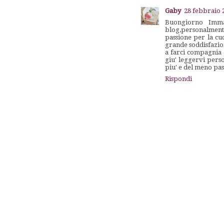
Gaby
28 febbraio 2
Buongiorno Imma,
blog,personalmente 
passione per la cu
grande soddisfazion
a farci compagnia e
giu' leggervi pers
piu' e del meno pa
Rispondi