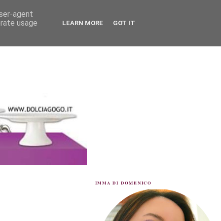
user-agent
erate usage
LEARN MORE
GOT IT
IMMA DI DOMENICO