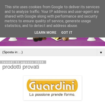
This site uses cookies from Google to deliver its services
and to analyze traffic. Your IP address and user-agent are
shared with Google along with performance and security
metrics to ensure quality of service, generate usage
statistics, and to detect and address abuse.
LEARN MORE
GOT IT
▼
lunedì 11 agosto 2008
prodotti provati