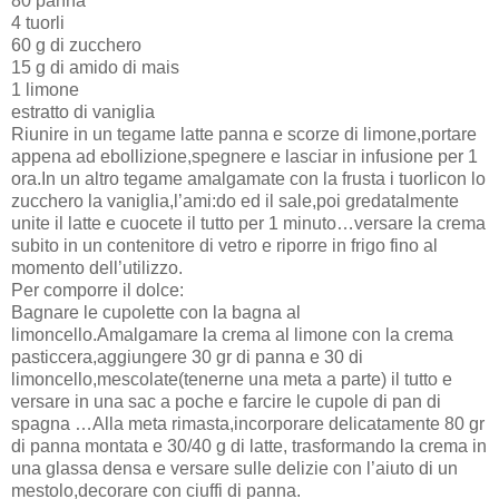
80 panna
4 tuorli
60 g di zucchero
15 g di amido di mais
1 limone
estratto di vaniglia
Riunire in un tegame latte panna e scorze di limone,portare
appena ad ebollizione,spegnere e lasciar in infusione per 1
ora.In un altro tegame amalgamate con la frusta i tuorlicon lo
zucchero la vaniglia,l’ami:do ed il sale,poi gredatalmente
unite il latte e cuocete il tutto per 1 minuto…versare la crema
subito in un contenitore di vetro e riporre in frigo fino al
momento dell’utilizzo.
Per comporre il dolce:
Bagnare le cupolette con la bagna al
limoncello.Amalgamare la crema al limone con la crema
pasticcera,aggiungere 30 gr di panna e 30 di
limoncello,mescolate(tenerne una meta a parte) il tutto e
versare in una sac a poche e farcire le cupole di pan di
spagna …Alla meta rimasta,incorporare delicatamente 80 gr
di panna montata e 30/40 g di latte, trasformando la crema in
una glassa densa e versare sulle delizie con l’aiuto di un
mestolo,decorare con ciuffi di panna.