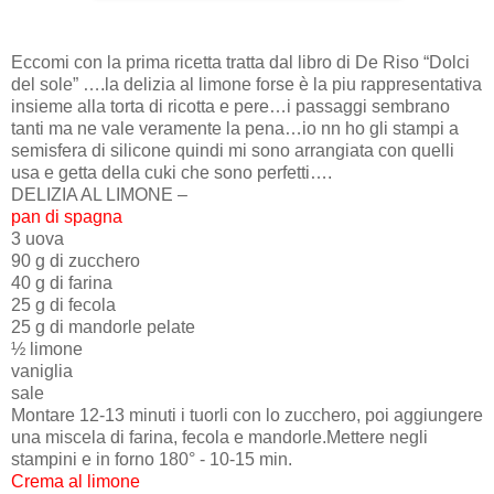
Eccomi con la prima ricetta tratta dal libro di De Riso “Dolci
del sole” ….la delizia al limone forse è la piu rappresentativa
insieme alla torta di ricotta e pere…i passaggi sembrano
tanti ma ne vale veramente la pena…io nn ho gli stampi a
semisfera di silicone quindi mi sono arrangiata con quelli
usa e getta della cuki che sono perfetti….
DELIZIA AL LIMONE –
pan di spagna
3 uova
90 g di zucchero
40 g di farina
25 g di fecola
25 g di mandorle pelate
½ limone
vaniglia
sale
Montare 12-13 minuti i tuorli con lo zucchero, poi aggiungere
una miscela di farina, fecola e mandorle.Mettere negli
stampini e in forno 180° - 10-15 min.
Crema al limone