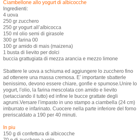
Ciambellone allo yogurt di albicocche
Ingredienti:
4 uova
250 gr zucchero
250 gr yogurt all’albicocca
150 ml olio semi di girasole
300 gr farina 00
100 gr amido di mais (maizena)
1 busta di lievito per dolci
buccia grattugiata di mezza arancia e mezzo limone
Sbattere le uova a schiuma ed aggiungere lo zucchero fino
ad ottenere una massa cremosa. E' importante sbatterle
benissimo, devono essere chiare, gonfie e spumose.Unire lo
yogurt, l'olio, la farina mescolata con amido e lievito
(setacciando il tutto) ed infine le bucce grattate degli
agrumi.Versare l'impasto in uno stampo a ciambella (24 cm)
imburrato e infarinato. Cuocere nella parte inferiore del forno
preriscaldato a 190 per 40 minuti.
In piu
150 g di confettura di albicocche
70 g di zucchero a velo