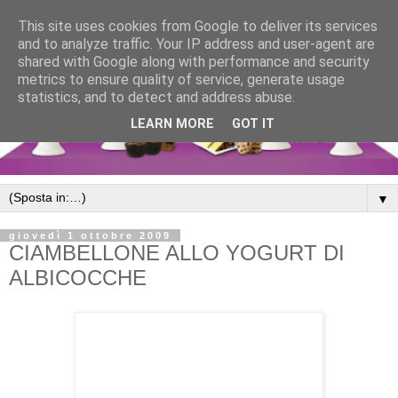
This site uses cookies from Google to deliver its services
and to analyze traffic. Your IP address and user-agent are
shared with Google along with performance and security
metrics to ensure quality of service, generate usage
statistics, and to detect and address abuse.
LEARN MORE
GOT IT
▼
giovedì 1 ottobre 2009
CIAMBELLONE ALLO YOGURT DI
ALBICOCCHE