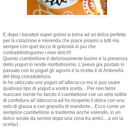
E dopo i barattoli super golosi si torna ad un dolce perfetto
per la colazione e merenda che piace proprio a tutti ma
sempre con quel tocco di golosità in piu che
contraddistinguono i miei dolci!!!
Questo ciambellone è deliziosamente buono e la presenza
dello yogurt lo rende morbidissimo. L’avevo gia postato in
passato con lo yogurt gli agrumi e la ricetta è di Antonella
del blog croce&delizia.
Io ho utilizzato uno yogurt all’albicocca ma si puo usare
qualsiasi tipo di yogurt a vostra scelta…Per non farmi
mancare niente ho farcito il ciambellone con un velo sottile
di confettura all’albicocca ed ho ricoperto il dolce con una
velo di glassa e con granella di mandorle…Ecco come un
semplice ciambellone si trasforma anche volendo, in un
dolce serale da servire dopo una cena tra amici…a voi la
sceltaJ