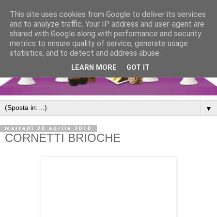
This site uses cookies from Google to deliver its services
and to analyze traffic. Your IP address and user-agent are
shared with Google along with performance and security
metrics to ensure quality of service, generate usage
statistics, and to detect and address abuse.
LEARN MORE
GOT IT
▼
martedì 20 aprile 2010
CORNETTI BRIOCHE