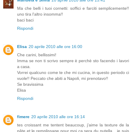
Manuela e Silvia
20 aprile 2010 alle ore 15:41
Ma che belli i tuoi cornetti: soffici e farciti semplicemente!!
uno tira l'altro insomma!!
baci baci
Rispondi
Elisa
20 aprile 2010 alle ore 16:00
Che carini, bellissimi!
Imma se non ti scrivo sempre è perchè sto facendo i lavori
a casa.
Vorrei qualcuno come te che mi cucina, in questo periodo ci
vuole!! Peccato che abiti a Napoli, mi prenotavo!!
Se bravissima
Elisa
Rispondi
fimere
20 aprile 2010 alle ore 16:14
tes croissant me tentent beaucoup, j'aime la texture de la
pâte et le remplissage pour moi ça sera du nutella ...je suis