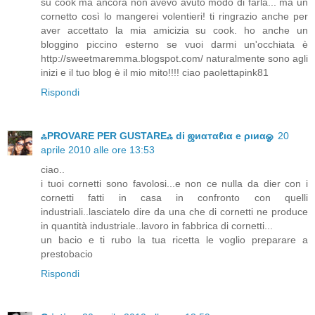
su cook ma ancora non avevo avuto modo di farla... ma un
cornetto così lo mangerei volentieri! ti ringrazio anche per
aver accettato la mia amicizia su cook. ho anche un
bloggino piccino esterno se vuoi darmi un'occhiata è
http://sweetmaremma.blogspot.com/ naturalmente sono agli
inizi e il tuo blog è il mio mito!!!! ciao paolettapink81
Rispondi
ஃPROVARE PER GUSTAREஃ di ஜиαтαℓια e ριиαஓ
20
aprile 2010 alle ore 13:53
ciao..
i tuoi cornetti sono favolosi...e non ce nulla da dier con i
cornetti fatti in casa in confronto con quelli
industriali..lasciatelo dire da una che di cornetti ne produce
in quantità industriale..lavoro in fabbrica di cornetti...
un bacio e ti rubo la tua ricetta le voglio preparare a
prestobacio
Rispondi