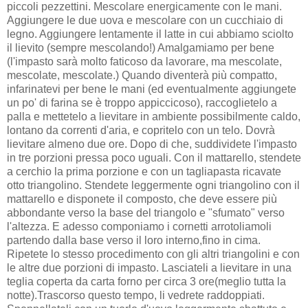
piccoli pezzettini. Mescolare energicamente con le mani.
Aggiungere le due uova e mescolare con un cucchiaio di
legno. Aggiungere lentamente il latte in cui abbiamo sciolto
il lievito (sempre mescolando!) Amalgamiamo per bene
(l'impasto sarà molto faticoso da lavorare, ma mescolate,
mescolate, mescolate.) Quando diventerà più compatto,
infarinatevi per bene le mani (ed eventualmente aggiungete
un po' di farina se è troppo appiccicoso), raccoglietelo a
palla e mettetelo a lievitare in ambiente possibilmente caldo,
lontano da correnti d'aria, e copritelo con un telo. Dovrà
lievitare almeno due ore. Dopo di che, suddividete l'impasto
in tre porzioni pressa poco uguali. Con il mattarello, stendete
a cerchio la prima porzione e con un tagliapasta ricavate
otto triangolino. Stendete leggermente ogni triangolino con il
mattarello e disponete il composto, che deve essere più
abbondante verso la base del triangolo e "sfumato" verso
l'altezza. E adesso componiamo i cornetti arrotoliamoli
partendo dalla base verso il loro interno,fino in cima.
Ripetete lo stesso procedimento con gli altri triangolini e con
le altre due porzioni di impasto. Lasciateli a lievitare in una
teglia coperta da carta forno per circa 3 ore(meglio tutta la
notte).Trascorso questo tempo, li vedrete raddoppiati.