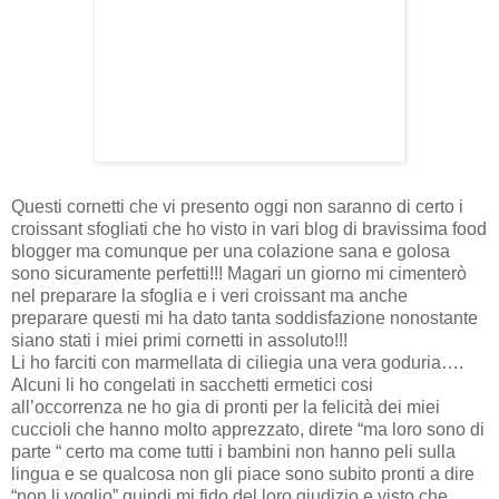
Questi cornetti che vi presento oggi non saranno di certo i
croissant sfogliati che ho visto in vari blog di bravissima food
blogger ma comunque per una colazione sana e golosa
sono sicuramente perfetti!!! Magari un giorno mi cimenterò
nel preparare la sfoglia e i veri croissant ma anche
preparare questi mi ha dato tanta soddisfazione nonostante
siano stati i miei primi cornetti in assoluto!!!
Li ho farciti con marmellata di ciliegia una vera goduria….
Alcuni li ho congelati in sacchetti ermetici cosi
all’occorrenza ne ho gia di pronti per la felicità dei miei
cuccioli che hanno molto apprezzato, direte “ma loro sono di
parte “ certo ma come tutti i bambini non hanno peli sulla
lingua e se qualcosa non gli piace sono subito pronti a dire
“non li voglio” quindi mi fido del loro giudizio e visto che