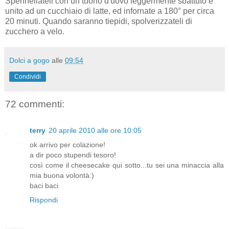
Spennellateli con un tuorlo d'uovo leggermente sbattuto e
unito ad un cucchiaio di latte, ed infornate a 180° per circa
20 minuti. Quando saranno tiepidi, spolverizzateli di
zucchero a velo.
Dolci a gogo
alle
09:54
Condividi
72 commenti:
terry
20 aprile 2010 alle ore 10:05
ok arrivo per colazione!
a dir poco stupendi tesoro!
così come il cheesecake qui sotto...tu sei una minaccia alla
mia buona volontà:)
baci baci
Rispondi