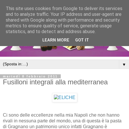
This site uses cookies from Google to deliver its services
and to analyze traffic. Your IP address and user-agent are
shared with Google along with performance and security
metrics to ensure quality of service, generate usage
statistics, and to detect and address abuse.
LEARN MORE
GOT IT
▼
martedì 8 febbraio 2011
Fusilloni integrali alla mediterranea
Ci sono delle eccellenze nella mia Napoli che non hanno
rivali in nessuna parte del mondo, una di questa è la pasta
di Gragnano un patrimonio unico infatti Gragnano è