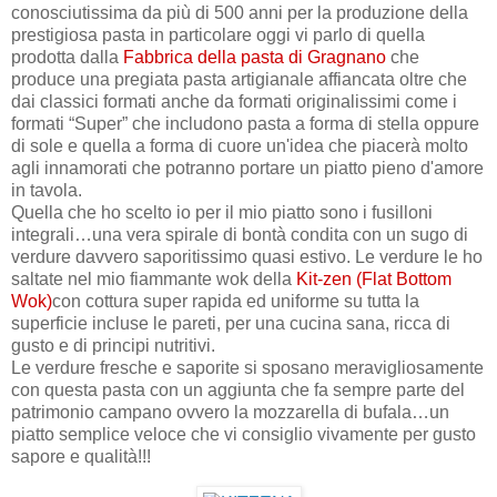
conosciutissima da più di 500 anni per la produzione della
prestigiosa pasta in particolare oggi vi parlo di quella
prodotta dalla
Fabbrica della pasta di Gragnano
che
produce una pregiata pasta artigianale affiancata oltre che
dai classici formati anche da formati originalissimi come i
formati “Super” che includono pasta a forma di stella oppure
di sole e quella a forma di cuore un'idea che piacerà molto
agli innamorati che potranno portare un piatto pieno d'amore
in tavola.
Quella che ho scelto io per il mio piatto sono i fusilloni
integrali…una vera spirale di bontà condita con un sugo di
verdure davvero saporitissimo quasi estivo. Le verdure le ho
saltate nel mio fiammante wok della
Kit-zen (Flat Bottom
Wok)
con cottura super rapida ed uniforme su tutta la
superficie incluse le pareti, per una cucina sana, ricca di
gusto e di principi nutritivi.
Le verdure fresche e saporite si sposano meravigliosamente
con questa pasta con un aggiunta che fa sempre parte del
patrimonio campano ovvero la mozzarella di bufala…un
piatto semplice veloce che vi consiglio vivamente per gusto
sapore e qualità!!!