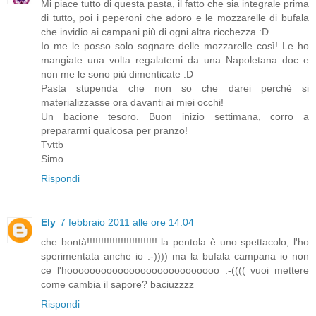
Mi piace tutto di questa pasta, il fatto che sia integrale prima
di tutto, poi i peperoni che adoro e le mozzarelle di bufala
che invidio ai campani più di ogni altra ricchezza :D
Io me le posso solo sognare delle mozzarelle così! Le ho
mangiate una volta regalatemi da una Napoletana doc e
non me le sono più dimenticate :D
Pasta stupenda che non so che darei perchè si
materializzasse ora davanti ai miei occhi!
Un bacione tesoro. Buon inizio settimana, corro a
prepararmi qualcosa per pranzo!
Tvttb
Simo
Rispondi
Ely
7 febbraio 2011 alle ore 14:04
che bontà!!!!!!!!!!!!!!!!!!!!!!!!! la pentola è uno spettacolo, l'ho
sperimentata anche io :-)))) ma la bufala campana io non
ce l'hooooooooooooooooooooooooooo :-(((( vuoi mettere
come cambia il sapore? baciuzzzz
Rispondi