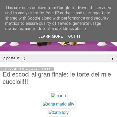
This site uses cookies from Google to deliver its services
and to analyze traffic. Your IP address and user-agent are
shared with Google along with performance and security
metrics to ensure quality of service, generate usage
statistics, and to detect and address abuse.
LEARN MORE
GOT IT
▼
giovedì 25 agosto 2011
Ed eccoci al gran finale: le torte dei mie
cuccioli!!!