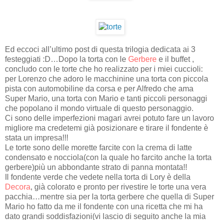
Ed eccoci all’ultimo post di questa trilogia dedicata ai 3
festeggiati :D…Dopo la torta con le
Gerbere
e il buffet ,
concludo con le torte che ho realizzato per i miei cuccioli:
per Lorenzo che adoro le macchinine una torta con piccola
pista con automobiline da corsa e per Alfredo che ama
Super Mario, una torta con Mario e tanti piccoli personaggi
che popolano il mondo virtuale di questo personaggio.
Ci sono delle imperfezioni magari avrei potuto fare un lavoro
migliore ma credetemi già posizionare e tirare il fondente è
stata un impresa!!!
Le torte sono delle morette farcite con la crema di latte
condensato e nocciola(con la quale ho farcito anche la torta
gerbere)più un abbondante strato di panna montata!!
Il fondente verde che vedete nella torta di Lory è della
Decora
, già colorato e pronto per rivestire le torte una vera
pacchia…mentre sia per la torta gerbere che quella di Super
Mario ho fatto da me il fondente con una ricetta che mi ha
dato grandi soddisfazioni(vi lascio di seguito anche la mia