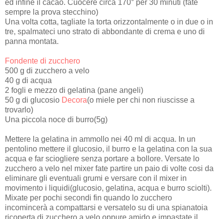
ed infine il cacao. Cuocere circa 170° per 30 minuti (fate
sempre la prova stecchino)
Una volta cotta, tagliate la torta orizzontalmente o in due o in
tre, spalmateci uno strato di abbondante di crema e uno di
panna montata.
Fondente di zucchero
500 g di zucchero a velo
40 g di acqua
2 fogli e mezzo di gelatina (pane angeli)
50 g di glucosio
Decora
(o miele per chi non riuscisse a
trovarlo)
Una piccola noce di burro(5g)
Mettere la gelatina in ammollo nei 40 ml di acqua. In un
pentolino mettere il glucosio, il burro e la gelatina con la sua
acqua e far sciogliere senza portare a bollore. Versate lo
zucchero a velo nel mixer fate partire un paio di volte cosi da
eliminare gli eventuali grumi e versare con il mixer in
movimento i liquidi(glucosio, gelatina, acqua e burro sciolti).
Mixate per pochi secondi fin quando lo zucchero
incomincerà a compattarsi e versatelo su di una spianatoia
ricoperta di zucchero a velo oppure amido e impastate il