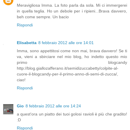
Meravigliosa Imma. La foto parla da sola. Mi ci immergerei
in quella teglia. Ho un debole per i ripieni...Brava davvero,
beh come sempre. Un bacio
Rispondi
Elisabetta
8 febbraio 2012 alle ore 14:01
Imma, sono appettitosi come non mai, brava davvero! Se ti
va, vieni a sbirciare nel mio blog, ho indetto questo mio
primo blogcandy
http://blog.giallozafferano.it/semidizuccabetty/colpite-al-
cuore-il-blogcandy-per-il-primo-anno-di-semi-di-zucca/,
ciao!
Rispondi
Gio
8 febbraio 2012 alle ore 14:24
a quest'ora un piatto dei tuoi golosi ravioli è più che gradito!
:D
Rispondi