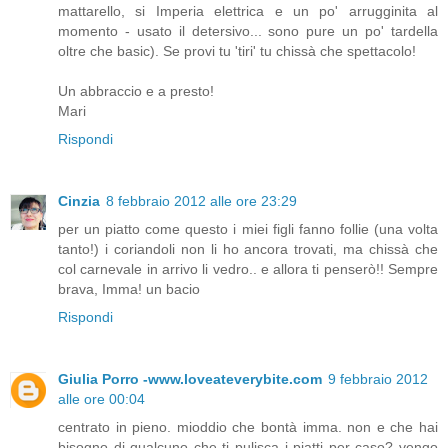
mattarello, si Imperia elettrica e un po' arrugginita al
momento - usato il detersivo... sono pure un po' tardella
oltre che basic). Se provi tu 'tiri' tu chissà che spettacolo!
Un abbraccio e a presto!
Mari
Rispondi
Cinzia
8 febbraio 2012 alle ore 23:29
per un piatto come questo i miei figli fanno follie (una volta
tanto!) i coriandoli non li ho ancora trovati, ma chissà che
col carnevale in arrivo li vedro.. e allora ti penserò!! Sempre
brava, Imma! un bacio
Rispondi
Giulia Porro -www.loveateverybite.com
9 febbraio 2012
alle ore 00:04
centrato in pieno. mioddio che bontà imma. non e che hai
bisogno di qualcuno che ti pulisca i piatti per caso? vengo