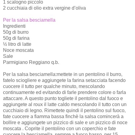
1 scalogno piccolo
2 cucchiaia di olio extra vergine d’oliva
Per la salsa besciamella
Ingredienti
50g di burro
50g di farina
½ litro di latte
Noce moscata
Sale
Parmigiano Reggiano q.b.
Per la salsa besciamella:mettete in un pentolino il burro,
fatelo sciogliere e aggiungete la farina setacciata facendo
cuocere il tutto per qualche minuto, mescolando
continuamente ed evitando di farle prendere colore o farla
attaccare. A questo punto togliete il pentolino dal fuoco e
aggiungete al roux il latte caldo mescolando il tutto con un
cucchiaio di legno. Rimettete quindi il pentolino sul fuoco,
fate cuocere a fiamma bassa finchè la salsa comincerà a
bollire e aggiungete un pizzico di sale e un pizzico di noce
moscata . Coprite il pentolino con un coperchio e fate
cuocere la besciamella, sempre a fuoco basso, per 15