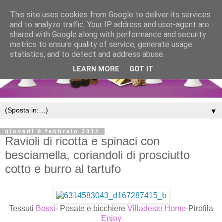
This site uses cookies from Google to deliver its services
and to analyze traffic. Your IP address and user-agent are
shared with Google along with performance and security
metrics to ensure quality of service, generate usage
statistics, and to detect and address abuse.
LEARN MORE
GOT IT
▼
giovedì 9 febbraio 2012
Ravioli di ricotta e spinaci con
besciamella, coriandoli di prosciutto
cotto e burro al tartufo
Tessuti
Bossi
- Posate e bicchiere
Villadeste Home
-Pirofila
Enjoy