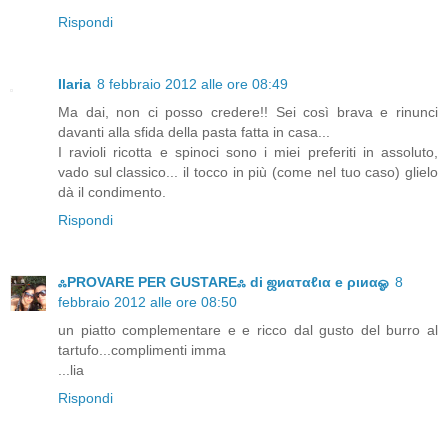
Rispondi
Ilaria
8 febbraio 2012 alle ore 08:49
Ma dai, non ci posso credere!! Sei così brava e rinunci
davanti alla sfida della pasta fatta in casa...
I ravioli ricotta e spinoci sono i miei preferiti in assoluto,
vado sul classico... il tocco in più (come nel tuo caso) glielo
dà il condimento.
Rispondi
ஃPROVARE PER GUSTAREஃ di ஜиαтαℓια e ριиαஓ
8
febbraio 2012 alle ore 08:50
un piatto complementare e e ricco dal gusto del burro al
tartufo...complimenti imma
...lia
Rispondi