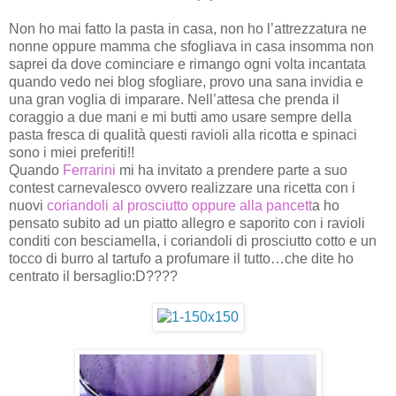
Non ho mai fatto la pasta in casa, non ho l’attrezzatura ne
nonne oppure mamma che sfogliava in casa insomma non
saprei da dove cominciare e rimango ogni volta incantata
quando vedo nei blog sfogliare, provo una sana invidia e
una gran voglia di imparare. Nell’attesa che prenda il
coraggio a due mani e mi butti amo usare sempre della
pasta fresca di qualità questi ravioli alla ricotta e spinaci
sono i miei preferiti!!
Quando
Ferrarini
mi ha invitato a prendere parte a suo
contest carnevalesco ovvero realizzare una ricetta con i
nuovi
coriandoli al prosciutto oppure alla pancett
a ho
pensato subito ad un piatto allegro e saporito con i ravioli
conditi con besciamella, i coriandoli di prosciutto cotto e un
tocco di burro al tartufo a profumare il tutto…che dite ho
centrato il bersaglio:D????