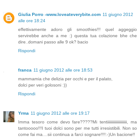
Giulia Porro -www.loveateverybite.com
11 giugno 2012
alle ore 18:24
effettivamente adoro gli smoothies!!! quel aggeggio
servirebbe anche a me :) questa tua colazione bhe che
dire..domani passo alle 9 ok? bacio
Rispondi
franca
11 giugno 2012 alle ore 18:53
mammamia che delizia per occhi e per il palato,
dolci per veri golosoni :))
Rispondi
Yrma
11 giugno 2012 alle ore 19:17
Imma tesoro come devo fare?????Mi tentiiiiiiiiiiiiiiiiiiiii, ma
tantooooo!!!I tuoi dolci sono per me tutti irresistibili. Non so
come fai ma....sii continua a farci sognare!!!!:-)Un bacione!!