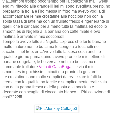
via...sempre troppo poco tempo per la colazione ma il week
end mi rifaccio alla grande!!! Ieri mi sono svegliata presto, ho
preparato la frolla e l'ho messa in frigo ma avevo voglia di
accompagnare le mie crostatine alla nocciola non con la
solita tazza di latte ma con un frullato fresco e rigenerante di
quelli che ti caricano per almeno tutta la mattina ed ecco lo
smoothies di Nigella alla banana con caffe miele e ovo
maltina è arrivato in mio soccorso!!
Tempo fa avevo letto su Nigella Express che lei le banane
molto mature non le butta ma le congela a tocchetti nei
sacchetti nel freezer…Avevo fatto la stesa cosa anch’io
qualche giorno prima quindi avevo pronte le mie fettine di
banane congelate, le ho versate nel mio bellissimo e
fiammante frullatore
Vela di CasaBugatti
e via il mio
smoothies in pochissimi minuti era pronto da gustare!!
Le crostatine sono molto semplici da realizzare infatti la
crema con le quali le ho farcite e semplicemente realizzata
con della panna fresca e della pasta alla nocciola e
decorate con scaglie di cioccolato bianco….Più colazione di
cosi????!!!