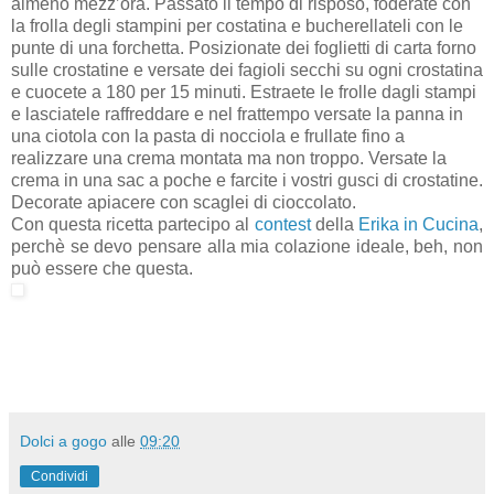
almeno mezz’ora. Passato il tempo di risposo, foderate con
la frolla degli stampini per costatina e bucherellateli con le
punte di una forchetta. Posizionate dei foglietti di carta forno
sulle crostatine e versate dei fagioli secchi su ogni crostatina
e cuocete a 180 per 15 minuti. Estraete le frolle dagli stampi
e lasciatele raffreddare e nel frattempo versate la panna in
una ciotola con la pasta di nocciola e frullate fino a
realizzare una crema montata ma non troppo. Versate la
crema in una sac a poche e farcite i vostri gusci di crostatine.
Decorate
apiacere con scaglei di cioccolato.
Con questa ricetta partecipo al
contest
della
Erika in Cucina
,
perchè se devo pensare alla mia colazione ideale, beh, non
può essere che questa.
Dolci a gogo
alle
09:20
Condividi