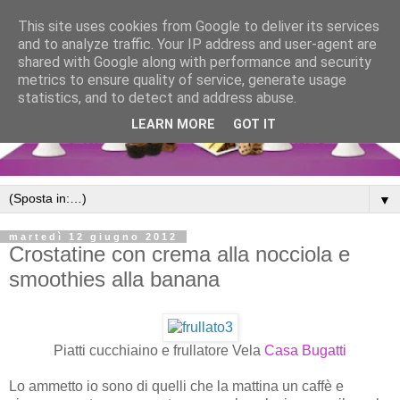
This site uses cookies from Google to deliver its services
and to analyze traffic. Your IP address and user-agent are
shared with Google along with performance and security
metrics to ensure quality of service, generate usage
statistics, and to detect and address abuse.
LEARN MORE
GOT IT
▼
martedì 12 giugno 2012
Crostatine con crema alla nocciola e
smoothies alla banana
Piatti cucchiaino e frullatore Vela
Casa Bugatti
Lo ammetto io sono di quelli che la mattina un caffè e