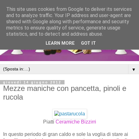
This site uses cookies from Google to deliver its services
and to analyze traffic. Your IP address and user-agent are
shared with Google along with performance and security
metrics to ensure quality of service, generate usage
statistics, and to detect and address abuse.
LEARN MORE
GOT IT
▼
giovedì 14 giugno 2012
Mezze maniche con pancetta, pinoli e
rucola
Piatti
Ceramiche Bizzirri
In questo periodo di gran caldo e sole la voglia di stare ai