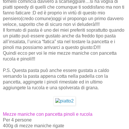
fornelli comincia davvero a scarseggiare…si ha voglia di
piatti speedy di quelli che comunque ti soddisfano ma non ti
fanno faticare :D ed è proprio in virtù di questo mio
pensiero(credo comune)oggi vi propongo un primo davvero
veloce, saporito che di sicuro non vi deluderà!!!!
Il formato di pasta è uno dei miei preferiti soprattutto quando
un piatto può essere gustato anche da freddo tipo pasta
all’insalata, l’unica “fatica” sta nel tostare la pancetta e i
pinoli ma possiamo arrivarci a questo giusto:D!!!
Quindi ecco per voi le mie mezze maniche con pancetta
rucola e pinoli!!!
P.S. Questa pasta può anche essere gustata a caldo
versando la pasta appena cotta nella padella con la
pancetta, aggingete i pinoli rimestate ed in ultimo
aggiungete la rucola e una spolverata di grana.
Mezze maniche con pancetta pinoli e rucola
Per 4 persone
400g di mezze maniche rigate