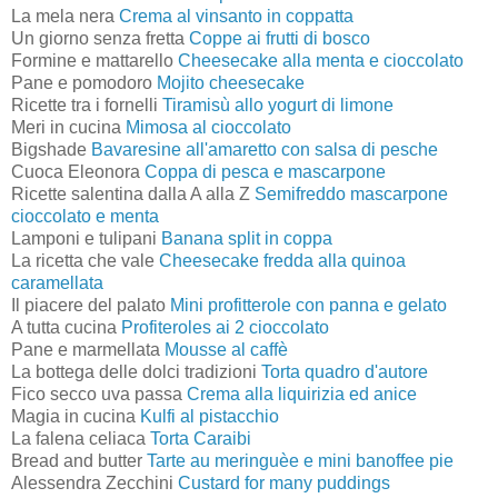
La mela nera
Crema al vinsanto in coppatta
Un giorno senza fretta
Coppe ai frutti di bosco
Formine e mattarello
Cheesecake alla menta e cioccolato
Pane e pomodoro
Mojito cheesecake
Ricette tra i fornelli
Tiramisù allo yogurt di limone
Meri in cucina
Mimosa al cioccolato
Bigshade
Bavaresine all'amaretto con salsa di pesche
Cuoca Eleonora
Coppa di pesca e mascarpone
Ricette salentina dalla A alla Z
Semifreddo mascarpone
cioccolato e menta
Lamponi e tulipani
Banana split in coppa
La ricetta che vale
Cheesecake fredda alla quinoa
caramellata
Il piacere del palato
Mini profitterole con panna e gelato
A tutta cucina
Profiteroles ai 2 cioccolato
Pane e marmellata
Mousse al caffè
La bottega delle dolci tradizioni
Torta quadro d'autore
Fico secco uva passa
Crema alla liquirizia ed anice
Magia in cucina
Kulfi al pistacchio
La falena celiaca
Torta Caraibi
Bread and butter
Tarte au meringuèe e mini banoffee pie
Alessendra Zecchini
Custard for many puddings