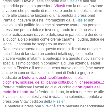
pressione? Devo questa scoperta alla
Fissler
e alla sua
splendida pentola a pressione
Vitavit
con la nuova funzione
a vapore che permette di realizzare anche dei dolci sublimi
oltre alle classiche funzioni di una pentola a pressione!
Prima di ricevere queste informazioni dalla
Fissler
non
avevo la più pallida idea che si potesse usare una pentola
pressione per un dolce e invece girando in rete ho visto
delle realizzazioni davvero deliziose in particolare dei dolci
al cucchiaio splendidi
come
creme caramel, budini, dulce de
leche…Insomma ho scoperto un mondo!
Da questa scoperta e da questo metodo di cottura nuovo e
nata l’idea di lanciare un contest infatti oggi con molto
piacere voglio invitarmi a partecipare a questo nuovissimo e
specialissimo contest in compagnia di una azienda leader
come la Fissler e il tema di questo nuovo contest (che nasce
anche in concomitanza con i 4 anni di Dolci a gogo) è
dedicato ai
Dolci al cucchiaio
(Semifreddi, dolci in
bicchiere, mousse, gelati, panna cotta,budini, cheesecake...)
Potrete realizzare i vostri dolci al cucchiaio
con qualsiasi
metodo di cottura
(a freddo, in forno, in micronde ecc.)e alle
3 vincitrici del contest verrà inviata una splendida pentola a
pressione Vitavit edition della
Fissler
.
La pentola a pressione
Vitavit
è stata pensata per soddisfare