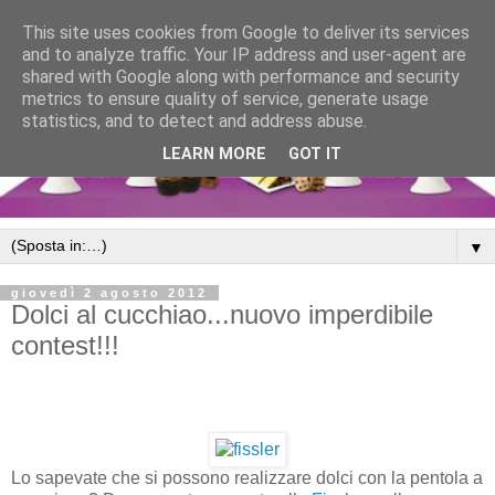
This site uses cookies from Google to deliver its services
and to analyze traffic. Your IP address and user-agent are
shared with Google along with performance and security
metrics to ensure quality of service, generate usage
statistics, and to detect and address abuse.
LEARN MORE
GOT IT
▼
giovedì 2 agosto 2012
Dolci al cucchiao...nuovo imperdibile
contest!!!
Lo sapevate che si possono realizzare dolci con la pentola a