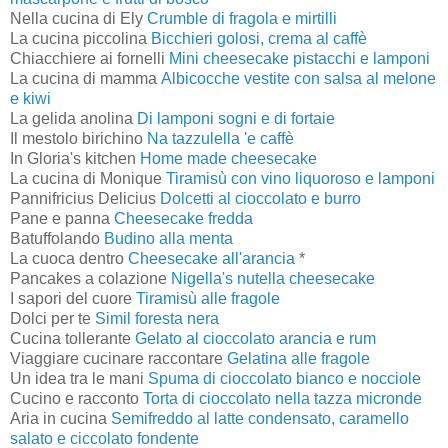
Nella cucina di Ely
Crumble di fragola e mirtilli
La cucina piccolina
Bicchieri golosi, crema al caffè
Chiacchiere ai fornelli
Mini cheesecake pistacchi e lamponi
La cucina di mamm
a
Albicocche vestite con salsa al melone
e kiwi
La gelida anolina
Di lamponi sogni e di fortaie
Il mestolo birichino
Na tazzulella 'e caffè
In Gloria's kitchen
Home made cheesecake
La cucina di Monique
Tiramisù con vino liquoroso e lamponi
Pannifricius Delicius
Dolcetti al cioccolato e burro
Pane e panna
Cheesecake fredda
Batuffolando
Budino alla menta
La cuoca dentro
Cheesecake all'arancia
*
Pancakes a colazione
Nigella's nutella cheesecake
I sapori del cuore
Tiramisù alle fragole
Dolci per te
Simil foresta nera
Cucina tollerante
Gelato al cioccolato arancia e rum
Viaggiare cucinare raccontare
Gelatina alle fragole
Un idea tra le mani
Spuma di cioccolato bianco e nocciole
Cucino e racconto
Torta di cioccolato nella tazza micronde
Aria in cucina
Semifreddo al latte condensato, caramello
salato e ciccolato fondente