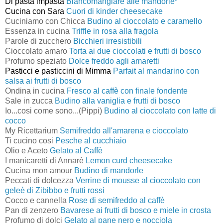
Di pasta impasta
Biancomangiare alle mandorle*
Cucina con Sara
Cuori di kinder cheesecake
Cuciniamo con Chicca
Budino al cioccolato e caramello
Essenza in cucina
Triffle in rosa alla fragola
Parole di zucchero
Bicchieri irresistibili
Cioccolato amaro
Torta ai due cioccolati e frutti di bosco
Profumo speziato
Dolce freddo agli amaretti
Pasticci e pasticcini di Mimma
Parfait al mandarino con
salsa ai frutti di bosco
Ondina in cucina
Fresco al caffè con finale fondente
Sale in zucca
Budino alla vaniglia e frutti di bosco
Io...cosi come sono...(Pippi)
Budino al cioccolato con latte di
cocco
My Ricettarium
Semifreddo all'amarena e cioccolato
Ti cucino cosi
Pesche al cucchiaio
Olio e Aceto
Gelato al Caffè
I manicaretti di Annarè
Lemon curd cheesecake
Cucina mon amour
Budino di mandorle
Peccati di dolcezza
Verrine di mousse al cioccolato con
geleè di Zibibbo e frutti rossi
Cocco e cannella
Rose di semifreddo al caffè
Pan di zenzero
Bavarese ai frutti di bosco e miele in crosta
Profumo di dolci
Gelato al pane nero e nocciola