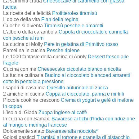
La scimmia cruda
Cheesecake al caramello con glassa
lucida
La ricetta della felicità
Profitteroles tiramisù
Il dolce della vita
Flan della regina
Cuoche si diventa
Tiramisù pesche e amaretti
L'albero della carambola
Cupola di cioccolato e cannella
con pesche al rum
La cucina di Molly
Pere in gelatina di Primitivo rosso
Pamelina in cucina
Pesche ripiene
Le 1000 fantasie della cucina di Annly
Dessert fresco alle
fragole
Cucina con me
Cheesecake ciccolato bianco e ricotta
La fucina culinaria
Budino al cioccolato biancoed amaretti
cotto in pentola a pressione
I sapori di casa mia
Quesillo autunnale di zucca
2 amiche in cucina
Coppa al cioccolato, panna e mirtilli
Piccole cookine crescono
Crema di yogurt e gelè di melone
in coppa
L'isola di Giada
Zuppa inglese al caffè
In cucina con Samax
Bavarese ai fichi d'India con riduzione
al mango e meringa francese
Dolcemente salato
Bavarese alla nocciola*
Golosi pasticci
Tiramisù al torrone e granella di pistacchio