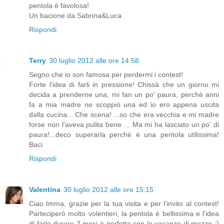
pentola è favolosa!
Un bacione da Sabrina&Luca
Rispondi
Terry
30 luglio 2012 alle ore 14:58
Segno che io son famosa per perdermi i contest!
Forte l'idea di farli in pressione! Chissà che un giorno mi
decida a prenderne una, mi fan un po' paura, perchè anni
fa a mia madre ne scoppiò una ed io ero appena uscita
dalla cucina... Che scena! ...so che era vecchia e mi madre
forse non l'aveva pulita bene ... Ma mi ha lasciato un po' di
paura!...deco superarla perchè è una pentola utilissima!
Baci
Rispondi
Valentina
30 luglio 2012 alle ore 15:15
Ciao Imma, grazie per la tua visita e per l'invito al contest!
Parteciperò molto volentieri, la pentola è bellissima e l'idea
di farlo durare 2 mesi è perfetta con le vacanze di mezzo :)