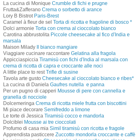
La cucina di Monique
Crumble di fichi e prugne
Frutta&Zafferano
Crema o sorbetto di arance
Lory B Bistrot
Paris-Brest
Caramel à fleur de sel
Torta di ricotta e fragoline di bosco *
Dolci armonie
Torta con crema al cioccolato bianco
Carotina abbrustolita
Piccole cheesecake al fico d'India e
marsala
Maison Milady
Il bianco mangiare
Viaggiare cucinare raccontare
Gelatina alla fragola
Appicciaspiccia
Tiramisù con fichi d'India al marsala con
crema di ricotta di capra e croccante alle noci
A little place to rest
Trifle di susine
Tavola arte gusto
Cheesecake al cioccolato bianco e ribes*
La cucina di Daniela
Gaufres nutella e panna
Per un pugno di capperi
Mousse di pere con cannella e
granella di nocciole
Dolcemeringa
Crema di ricotta miele frutta con biscottini
Mi piace decorare
Semifreddo a limone
Le torte di Jessica
Tiramisù cocco e mandorla
Dolciblei
Mousse ai tre cioccolati
Profumo di casa mia
Simil tiramisù con ricotta e fragole
Apprendista pasticcere
Zuccotto mondorla croccante e caffè