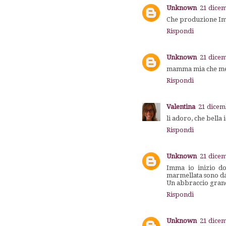
Unknown
21 dicem
Che produzione Imma
Rispondi
Unknown
21 dicem
mamma mia che mera
Rispondi
Valentina
21 dicem
li adoro, che bella 
Rispondi
Unknown
21 dicem
Imma io inizio dom
marmellata sono da
Un abbraccio gran
Rispondi
Unknown
21 dicem