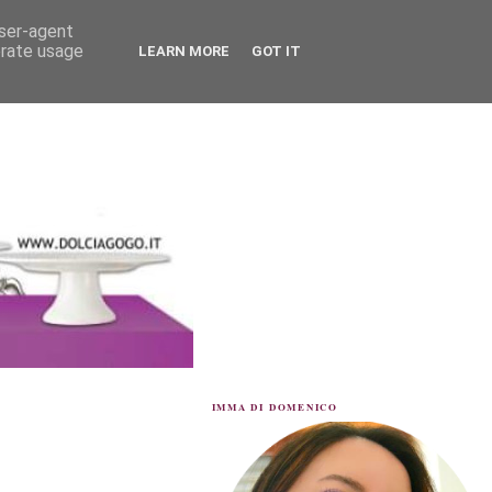
user-agent
erate usage
LEARN MORE
GOT IT
IMMA DI DOMENICO