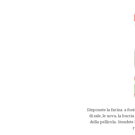
Disponete la farina
a font
di sale, le uova, la bucci
della pellicola. Stendete 
r