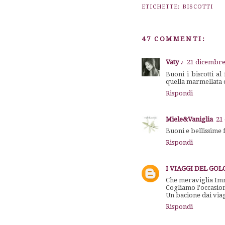
ETICHETTE:
BISCOTTI
47 COMMENTI:
Vaty ♪
21 dicembre 
Buoni i biscotti al
quella marmellata d
Rispondi
Miele&Vaniglia
21
Buoni e bellissime f
Rispondi
I VIAGGI DEL GO
Che meraviglia Imma
Cogliamo l'occasion
Un bacione dai viag
Rispondi