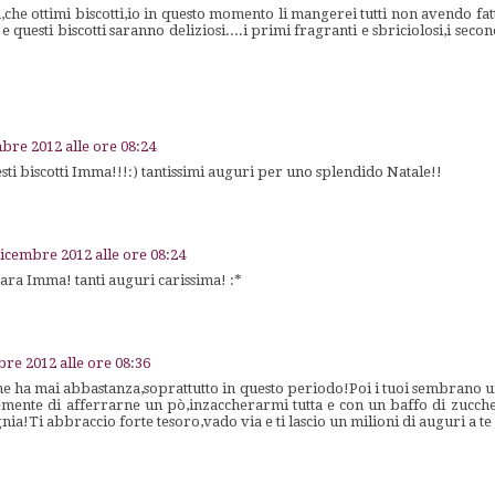
he ottimi biscotti,io in questo momento li mangerei tutti non avendo fa
 questi biscotti saranno deliziosi....i primi fragranti e sbriciolosi,i secon
bre 2012 alle ore 08:24
ti biscotti Imma!!!:) tantissimi auguri per uno splendido Natale!!
dicembre 2012 alle ore 08:24
 cara Imma! tanti auguri carissima! :*
re 2012 alle ore 08:36
 ne ha mai abbastanza,soprattutto in questo periodo!Poi i tuoi sembrano 
mente di afferrarne un pò,inzaccherarmi tutta e con un baffo di zucche
ia!Ti abbraccio forte tesoro,vado via e ti lascio un milioni di auguri a te e