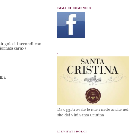
IMMA DI DOMENICO
iù golosi i secondi con
iornata cara:-)
.
alba
Da oggi trovate le mie ricette anche nel
sito dei Vini Santa Cristina
LIEVITATI DOLCI