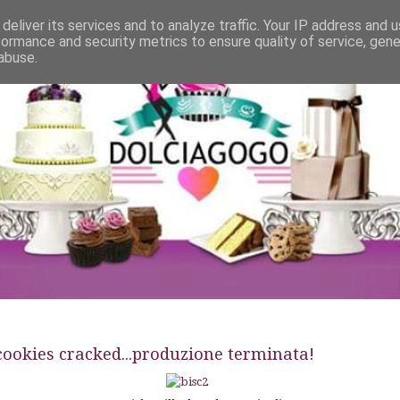
deliver its services and to analyze traffic. Your IP address and 
formance and security metrics to ensure quality of service, gen
abuse.
e cookies cracked...produzione terminata!