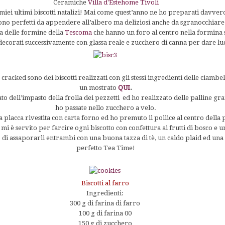
Ceramiche
Villa d'Estehome Tivoli
miei ultimi biscotti natalizi! Mai come quest’anno ne ho preparati davvero
 sono perfetti da appendere all’albero ma deliziosi anche da sgranocchiar
a delle formine della
Tescoma
che hanno un foro al centro nella formina st
 decorati successivamente con glassa reale e zucchero di canna per dare luce
cracked sono dei biscotti realizzati con gli stessi ingredienti delle ciambel
un mostrato
QUI
.
to dell’impasto della frolla dei pezzetti ed ho realizzato delle palline gr
ho passate nello zucchero a velo.
 placca rivestita con carta forno ed ho premuto il pollice al centro della 
i è servito per farcire ogni biscotto con confettura ai frutti di bosco e u
o di assaporarli entrambi con una buona tazza di tè, un caldo plaid ed un
perfetto Tea Time!
Biscotti al farro
Ingredienti:
300 g di farina di farro
100 g di farina 00
150 g di zucchero