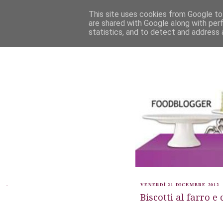
This site uses cookies from Google to 
are shared with Google along with per
statistics, and to detect and address 
.
VENERDÌ 21 DICEMBRE 2012
Biscotti al farro 