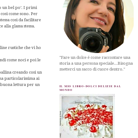
 un bel po’. I primi
e cosi come sono. Per
essa cosi da facilitare
 alla glassa stessa.
line rustiche che vi ho
"Fare un dolce é come raccontare una
andi come noci e poi le
storia a una persona speciale...Bisogna
metterci un sacco di cuore dentro."
pallina creando cosi un
na particolarissima ai
a buona lettura per un
IL MIO LIBRO-DOLCI DELIZIE DAL
MONDO