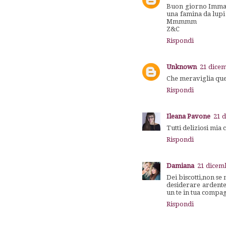
Buon giorno Imma,c
una famina da lupi e
Mmmmm
Z&C
Rispondi
Unknown
21 dicem
Che meraviglia ques
Rispondi
Ileana Pavone
21 
Tutti deliziosi mia
Rispondi
Damiana
21 dicemb
Dei biscotti,non se
desiderare ardente
un te in tua compagn
Rispondi