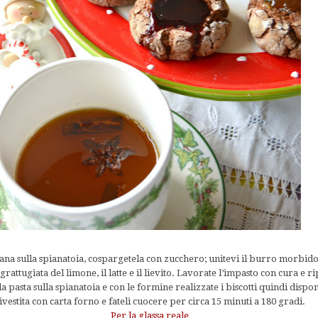
ana sulla spianatoia, cospargetela con zucchero; unitevi il burro morbido 
a grattugiata del limone, il latte e il lievito. Lavorate l’impasto con cura e 
la pasta sulla spianatoia e con le formine realizzate i biscotti quindi dispon
ivestita con carta forno e fateli cuocere per circa 15 minuti a 180 gradi.
Per la glassa reale