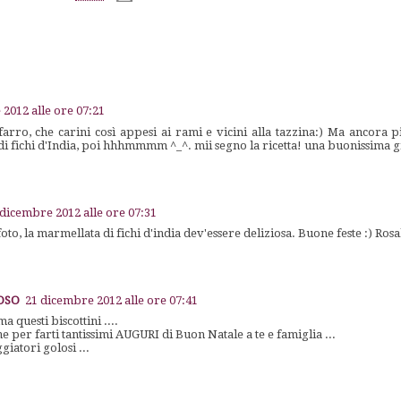
2012 alle ore 07:21
 farro, che carini così appesi ai rami e vicini alla tazzina:) Ma ancora p
i fichi d'India, poi hhhmmmm ^_^. mii segno la ricetta! una buonissima g
 dicembre 2012 alle ore 07:31
oto, la marmellata di fichi d'india dev'essere deliziosa. Buone feste :) Ros
LOSO
21 dicembre 2012 alle ore 07:41
 questi biscottini ....
e per farti tantissimi AUGURI di Buon Natale a te e famiglia ...
giatori golosi ...