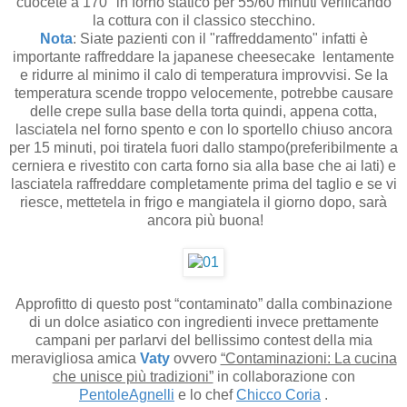
cuocete a 170° in forno statico per 55/60 minuti verificando
la cottura con il classico stecchino.
Nota
: Siate pazienti con il "raffreddamento" infatti è
importante raffreddare la japanese cheesecake
lentamente
e ridurre al minimo il calo di temperatura improvvisi. Se la
temperatura scende troppo velocemente, potrebbe causare
delle crepe sulla base della torta quindi, appena cotta,
lasciatela nel forno spento e con lo sportello chiuso ancora
per 15 minuti, poi tiratela fuori dallo stampo(preferibilmente a
cerniera e rivestito con carta forno sia alla base che ai lati) e
lasciatela raffreddare completamente prima del taglio e se vi
riesce, mettetela in frigo e mangiatela il giorno dopo, sarà
ancora più buona!
Approfitto di questo post “contaminato” dalla combinazione
di un dolce asiatico con ingredienti invece prettamente
campani per parlarvi del bellissimo contest della mia
meravigliosa amica
Vaty
ovvero
“Contaminazioni: La cucina
che unisce più tradizioni”
in collaborazione con
PentoleAgnelli
e lo chef
Chicco Coria
.