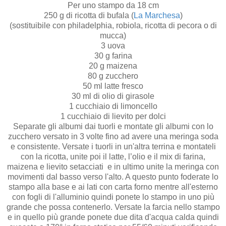
Per uno stampo da 18 cm
250 g di ricotta di bufala (
La Marchesa
)
(sostituibile con philadelphia, robiola, ricotta di pecora o di
mucca)
3 uova
30 g farina
20 g maizena
80 g zucchero
50 ml latte fresco
30 ml di olio di girasole
1 cucchiaio di limoncello
1 cucchiaio di lievito per dolci
Separate gli albumi dai tuorli e montate gli albumi con lo
zucchero versato in 3 volte fino ad avere una meringa soda
e consistente. Versate i tuorli in un'altra terrina e montateli
con la ricotta, unite poi il latte, l’olio e il mix di farina,
maizena e lievito setacciati e in ultimo unite la meringa con
movimenti dal basso verso l'alto. A questo punto foderate lo
stampo alla base e ai lati con carta forno mentre all'esterno
con fogli di l'alluminio quindi ponete lo stampo in uno più
grande che possa contenerlo. Versate la farcia nello stampo
e in quello più grande ponete due dita d'acqua calda quindi