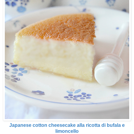
Japanese cotton cheesecake alla ricotta di bufala e
limoncello