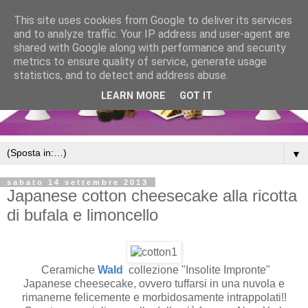
This site uses cookies from Google to deliver its services
and to analyze traffic. Your IP address and user-agent are
shared with Google along with performance and security
metrics to ensure quality of service, generate usage
statistics, and to detect and address abuse.
LEARN MORE
GOT IT
▼
sabato 14 settembre 2013
Japanese cotton cheesecake alla ricotta
di bufala e limoncello
Ceramiche
Wald
collezione "Insolite Impronte"
Japanese cheesecake, ovvero tuffarsi in una nuvola e
rimanerne felicemente e morbidosamente intrappolati!!