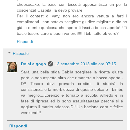
cheesecake, la base con biscotti appesantisce un po' la
coscienza! Caspita, la devo provare!
Per il contest di vaty, non ero ancora venuta a farti i
complimenti...non poteva scegliere giudice migliore e dio ho
già in mente qualcosa che spero ti lasci a bocca aperta!!! Ti
bacio tesoro caro e buon venerdì!!!! I bibi tutto ok vero?
Rispondi
Risposte
Dolci a gogo
13 settembre 2013 alle ore 07:15
Sarà una bella sfida Gabila scegliere la ricetta giusta
però io non aspetto altro che rimanere a bocca aperta:-
D!! Tesoro devi provarla credimi, ti stupirà la
consistenza e la morbidezza di questo dolce e i bimbi,
va meglio....Lorenzo é tornato a scuola, Alfredo é in
fase di ripresa ed io sono esauritaaaaaa perché si é
aggiunto il marito adesso:-D!! Un bacione cara e felice
weekend!!!
Rispondi