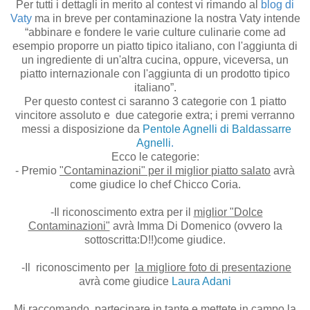
Per tutti i dettagli in merito al contest vi rimando al
blog di
Vaty
ma in breve per contaminazione la nostra Vaty
intende
“abbinare e fondere le varie culture culinarie come ad
esempio proporre un piatto tipico italiano, con l'aggiunta di
un ingrediente di un'altra cucina, oppure, viceversa, un
piatto internazionale con l'aggiunta di un prodotto tipico
italiano”.
Per questo contest ci saranno 3 categorie con 1 piatto
vincitore assoluto e
due categorie extra; i premi verranno
messi a disposizione da
Pentole Agnelli di Baldassarre
Agnelli
.
Ecco le categorie:
- Premio
"Contaminazioni"
per il miglior
piatto salato
avrà
come giudice lo chef Chicco Coria.
-Il
riconoscimento extra
per il
miglior "Dolce
Contaminazioni"
avrà Imma Di Domenico (ovvero la
sottoscritta:D!!)come giudice.
-Il
riconoscimento per
la migliore foto di presentazione
avrà come giudice
Laura Adani
Mi raccomando
partecipare in tante e mettete in campo la