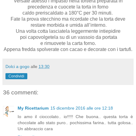
Versate adesso l’impasto nella tortiera preparata in
precedenza e cuocete la torta in forno
caldo preriscaldato a 180°C per 30 minuti.
Fate la prova stecchino ma ricordate che la torta deve
restare morbida e umida all’interno.
Una volta cotta lasciatela leggermente intiepidire
poi capovolgetela su di un vassoio da portata
e rimuovete la carta forno.
Appena fredda spolverate con cacao e decorate con i tartufi.
Dolci a gogo
alle
13:30
Condividi
36 commenti:
My Ricettarium
15 dicembre 2016 alle ore 12:18
Io amo il cioccolato.. io!!!!! Che buona.. questa torta è
chocolate allo stato puro.. pochissima farina.. tutta golosa..
Un abbraccio cara