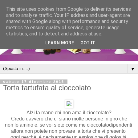
This site uses cookies from Google to deliver its services
and to analyze traffic. Your IP address and user-agent are
shared with Google along with performance and security
metrics to ensure quality of service, generate usage
statistics, and to detect and address abuse.
LEARN MORE
GOT IT
▼
sabato 17 dicembre 2016
Torta tartufata al cioccolato
Alzi la mano chi non ama il cioccolato?
Credo davvero che ci siano molte persone in giro che
non lo amino e, se voi siete come me cioccolatodipendenti
allora non potete non provare la torta che vi presento
oggi perchè è decisamente un esplosione di golosità