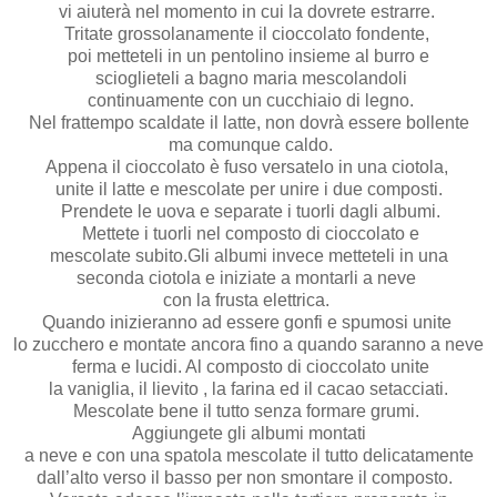
vi aiuterà nel momento in cui la dovrete estrarre.
Tritate grossolanamente il cioccolato fondente,
poi metteteli in un pentolino insieme al burro e
scioglieteli a bagno maria mescolandoli
continuamente con un cucchiaio di legno.
Nel frattempo scaldate il latte, non dovrà essere bollente
ma comunque caldo.
Appena il cioccolato è fuso versatelo in una ciotola,
unite il latte e mescolate per unire i due composti.
Prendete le uova e separate i tuorli dagli albumi.
Mettete i tuorli nel composto di cioccolato e
mescolate subito.Gli albumi invece metteteli in una
seconda ciotola e iniziate a montarli a neve
con la frusta elettrica.
Quando inizieranno ad essere gonfi e spumosi unite
lo zucchero e montate ancora fino a quando saranno a neve
ferma e lucidi. Al composto di cioccolato unite
la vaniglia, il lievito , la farina ed il cacao setacciati.
Mescolate bene il tutto senza formare grumi.
Aggiungete gli albumi montati
a neve e con una spatola mescolate il tutto delicatamente
dall’alto verso il basso per non smontare il composto.