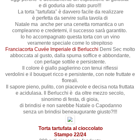
e di goduria allo stato puro!!!
La torta "tartufata" è davvero facile da realizzare
è perfetta da servire sulla tavola di
Natale ma anche per una cenetta romantica o un
compleanno e credetemi, il successo sarà garantito.
Io ho accompagnato questa torta con un vino
veramente speciale come lo strepitoso
Franciacorta Cuvée Imperiale di Berlucchi
Demi Sec molto
abboccata al gusto, dalla spuma soffice e abbondante,
con perlage sottile e persistente.
Il colore è giallo paglierino con tenui riflessi
verdolini e il bouquet ricco e persistente, con note fruttate e
floreali.
Il sapore pieno, pulito, con piacevole e decisa nota fruttata
e acidulasa. Il Berlucchi è da oltre mezzo secolo,
sinonimo di festa, di gioia,
di brindisi e non sarebbe Natale o Capodanno
senza un brindisi beneaugurante giusto?!!!
Torta tartufata al cioccolato
Stampo 22/24