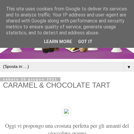
This site uses cookies from Google to deliver its services
and to analyze traffic. Your IP address and user-agent are
shared with Google along with performance and security
metrics to ensure quality of service, generate usage
statistics, and to detect and address abuse.
LEARN MORE
GOT IT
▼
sabato 26 giugno 2021
CARAMEL & CHOCOLATE TART
Oggi vi propongo una crostata perfetta per gli amanti del
cioccolato ovvero