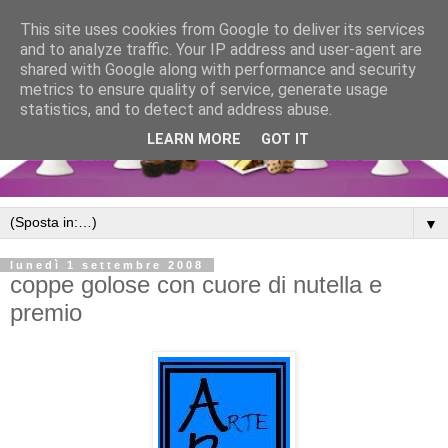
This site uses cookies from Google to deliver its services
and to analyze traffic. Your IP address and user-agent are
shared with Google along with performance and security
metrics to ensure quality of service, generate usage
statistics, and to detect and address abuse.
LEARN MORE
GOT IT
▼
lunedì 1 settembre 2008
coppe golose con cuore di nutella e
premio