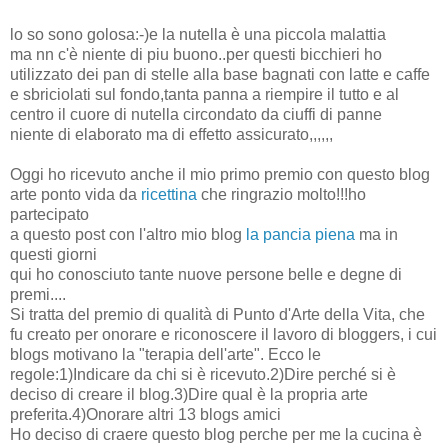
lo so sono golosa:-)e la nutella è una piccola malattia
ma nn c'è niente di piu buono..per questi bicchieri ho
utilizzato dei pan di stelle alla base bagnati con latte e caffe
e sbriciolati sul fondo,tanta panna a riempire il tutto e al
centro il cuore di nutella circondato da ciuffi di panne
niente di elaborato ma di effetto assicurato,,,,,,
Oggi ho ricevuto anche il mio primo premio con questo blog
arte ponto vida da
ricettina
che ringrazio molto!!!ho
partecipato
a questo post con l'altro mio blog
la pancia piena
ma in
questi giorni
qui ho conosciuto tante nuove persone belle e degne di
premi....
Si tratta del premio di qualità di Punto d'Arte della Vita, che
fu creato per onorare e riconoscere il lavoro di bloggers, i cui
blogs motivano la "terapia dell'arte". Ecco le
regole:1)Indicare da chi si è ricevuto.2)Dire perché si è
deciso di creare il blog.3)Dire qual è la propria arte
preferita.4)Onorare altri 13 blogs amici
Ho deciso di craere questo blog perche per me la cucina è