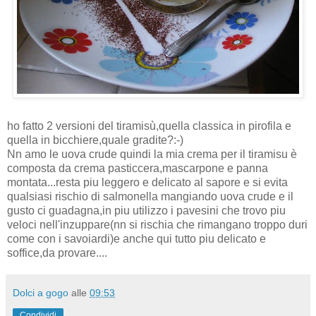
ho fatto 2 versioni del tiramisù,quella classica in pirofila e
quella in bicchiere,quale gradite?:-)
Nn amo le uova crude quindi la mia crema per il tiramisu è
composta da crema pasticcera,mascarpone e panna
montata...resta piu leggero e delicato al sapore e si evita
qualsiasi rischio di salmonella mangiando uova crude e il
gusto ci guadagna,in piu utilizzo i pavesini che trovo piu
veloci nell'inzuppare(nn si rischia che rimangano troppo duri
come con i savoiardi)e anche qui tutto piu delicato e
soffice,da provare....
Dolci a gogo
alle
09:53
Condividi