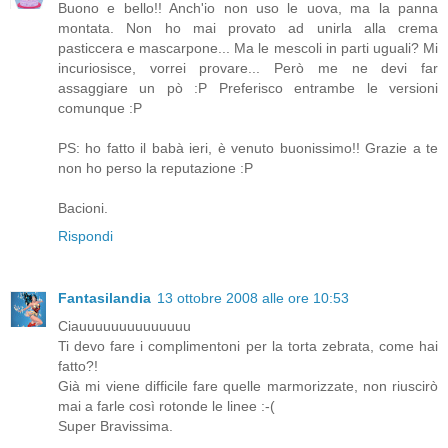
Buono e bello!! Anch'io non uso le uova, ma la panna
montata. Non ho mai provato ad unirla alla crema
pasticcera e mascarpone... Ma le mescoli in parti uguali? Mi
incuriosisce, vorrei provare... Però me ne devi far
assaggiare un pò :P Preferisco entrambe le versioni
comunque :P
PS: ho fatto il babà ieri, è venuto buonissimo!! Grazie a te
non ho perso la reputazione :P
Bacioni.
Rispondi
Fantasilandia
13 ottobre 2008 alle ore 10:53
Ciauuuuuuuuuuuuuu
Ti devo fare i complimentoni per la torta zebrata, come hai
fatto?!
Già mi viene difficile fare quelle marmorizzate, non riuscirò
mai a farle così rotonde le linee :-(
Super Bravissima.