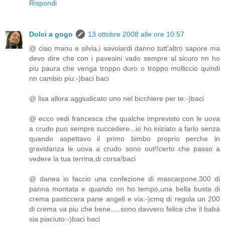
Rispondi
Dolci a gogo
13 ottobre 2008 alle ore 10:57
@ ciao manu e silvia,i savoiardi danno tutt'altro sapore ma
devo dire che con i pavesini vado sempre al sicuro nn ho
piu paura che venga troppo duro o troppo molliccio quindi
nn cambio piu:-)baci baci
@ lisa allora aggiudicato uno nel bicchiere per te:-)baci
@ ecco vedi francesca che qualche imprevisto con le uova
a crudo puo sempre succedere...io ho iniziato a farlo senza
quando aspettavo il primo bimbo proprio perche in
gravidanza le uova a crudo sono out!!certo che passo a
vedere la tua terrina,di corsa!baci
@ danea io faccio una confezione di mascarpone,300 di
panna montata e quando nn ho tempo,una bella busta di
crema pasticcera pane angeli e via:-)cmq di regola un 200
di crema va piu che bene.....sono davvero felice che il babà
sia piaciuto:-)baci baci