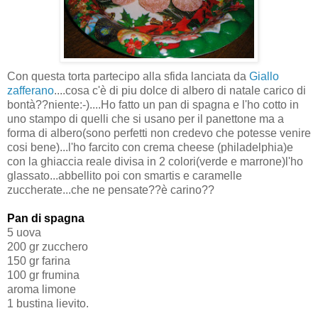
Con questa torta partecipo alla sfida lanciata da
Giallo
zafferano
....cosa c'è di piu dolce di albero di natale carico di
bontà??niente:-)....Ho fatto un pan di spagna e l'ho cotto in
uno stampo di quelli che si usano per il panettone ma a
forma di albero(sono perfetti non credevo che potesse venire
cosi bene)...l'ho farcito con crema cheese (philadelphia)e
con la ghiaccia reale divisa in 2 colori(verde e marrone)l'ho
glassato...abbellito poi con smartis e caramelle
zuccherate...che ne pensate??è carino??
Pan di spagna
5 uova
200 gr zucchero
150 gr farina
100 gr frumina
aroma limone
1 bustina lievito.