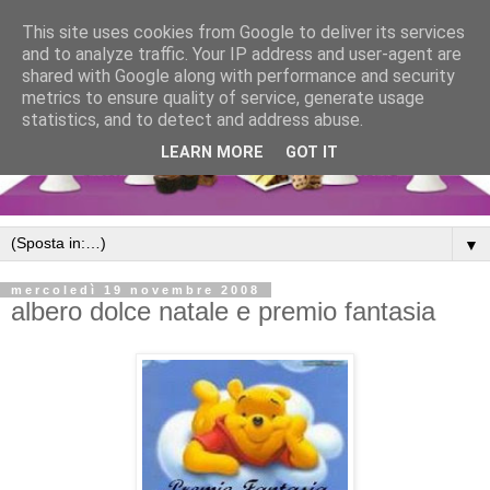
This site uses cookies from Google to deliver its services
and to analyze traffic. Your IP address and user-agent are
shared with Google along with performance and security
metrics to ensure quality of service, generate usage
statistics, and to detect and address abuse.
LEARN MORE
GOT IT
▼
mercoledì 19 novembre 2008
albero dolce natale e premio fantasia