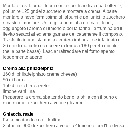
Montare a schiuma i tuorli con 5 cucchiai di acqua bollente,
poi unire 125 gr dei zucchero e montare a crema. A parte
montare a neve fermissima gli albumi e poi unici lo zucchero
rimasto e montare. Unire gli albumi alla crema di tuorli,
aggiungere l'aroma di limone e poi la farina, la frumina ed il
lievito setacciati ed amalgamare delicatamente il composto.
Trasferilo in uno stampo a cerniera imburrato e infarinato di
26 cm di diametro e cuocere in forno a 180 per 45 minuti
(nella parte bassa). Lasciar raffreddare nel forno spento
leggermente aperto.
Crema alla philadelphia
160 di philadelphia(o creme cheese)
50 di burro
150 di zucchero a velo
limone,vanillina
Preparare la crema sbattendo bene la phila con il burro e
man mano lo zucchero a velo e gli aromi.
Ghiaccia reale
F
atta montando con il frullino:
2 albumi, 300 di zucchero a velo, 1/2 limone e poi l'ho divisa