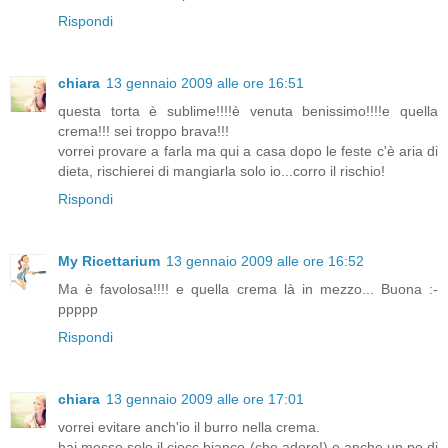
Rispondi
chiara
13 gennaio 2009 alle ore 16:51
questa torta è sublime!!!!è venuta benissimo!!!!e quella
crema!!! sei troppo brava!!!
vorrei provare a farla ma qui a casa dopo le feste c'è aria di
dieta, rischierei di mangiarla solo io...corro il rischio!
Rispondi
My Ricettarium
13 gennaio 2009 alle ore 16:52
Ma è favolosa!!!! e quella crema là in mezzo... Buona :-
ppppp
Rispondi
chiara
13 gennaio 2009 alle ore 17:01
vorrei evitare anch'io il burro nella crema.
hai messo solo il ciocc bianco (che adoro!) o anche un po di