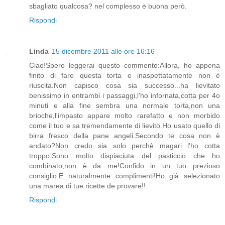
sbagliato qualcosa? nel complesso è buona però.
Rispondi
Linda
15 dicembre 2011 alle ore 16:16
Ciao!Spero leggerai questo commento:Allora, ho appena
finito di fare questa torta e inaspettatamente non è
riuscita.Non capisco cosa sia successo...ha lievitato
benissimo in entrambi i passaggi,l'ho infornata,cotta per 4o
minuti e alla fine sembra una normale torta,non una
brioche,l'impasto appare molto rarefatto e non morbido
come il tuo e sa tremendamente di lievito.Ho usato quello di
birra fresco della pane angeli.Secondo te cosa non è
andato?Non credo sia solo perchè magari l'ho cotta
troppo.Sono molto dispiaciuta del pasticcio che ho
combinato,non è da me!Confido in un tuo prezioso
consiglio.E naturalmente complimenti!Ho già selezionato
una marea di tue ricette de provare!!
Rispondi