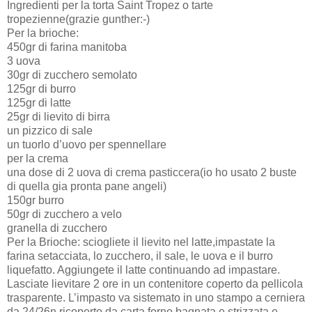
Ingredienti per la torta Saint Tropez o tarte
tropezienne(grazie gunther:-)
Per la brioche:
450gr di farina manitoba
3 uova
30gr di zucchero semolato
125gr di burro
125gr di latte
25gr di lievito di birra
un pizzico di sale
un tuorlo d’uovo per spennellare
per la crema
una dose di 2 uova di crema pasticcera(io ho usato 2 buste
di quella gia pronta pane angeli)
150gr burro
50gr di zucchero a velo
granella di zucchero
Per la Brioche: sciogliete il lievito nel latte,impastate la
farina setacciata, lo zucchero, il sale, le uova e il burro
liquefatto. Aggiungete il latte continuando ad impastare.
Lasciate lievitare 2 ore in un contenitore coperto da pellicola
trasparente. L’impasto va sistemato in uno stampo a cerniera
da 24/26n ricoperto da carta forno bagnata e strizzata e