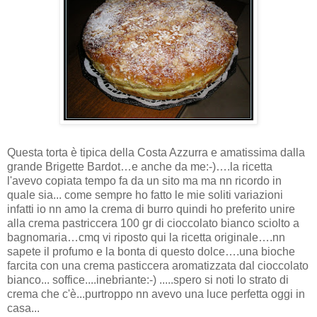
Questa torta è tipica della Costa Azzurra e amatissima dalla
grande Brigette Bardot…e anche da me:-)….la ricetta
l'avevo copiata tempo fa da un sito ma ma nn ricordo in
quale sia... come sempre ho fatto le mie soliti variazioni
infatti io nn amo la crema di burro quindi ho preferito unire
alla crema pastriccera 100 gr di cioccolato bianco sciolto a
bagnomaria…cmq vi riposto qui la ricetta originale….nn
sapete il profumo e la bonta di questo dolce….una bioche
farcita con una crema pasticcera aromatizzata dal cioccolato
bianco... soffice....inebriante:-) .....spero si noti lo strato di
crema che c'è...purtroppo nn avevo una luce perfetta oggi in
casa...