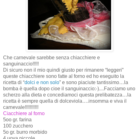
Che carnevale sarebbe senza chiacchiere e
sanguinaccio!!!!!
Di sicuro non il mio quindi giusto per rimanere “leggeri”
queste chiacchiere sono fatte al forno ed ho eseguito la
ricetta di “
dolci e non solo
” e sono piaciute tantissimo…la
bomba è quella dopo cioe il sanguinaccio:-)....Facciamo uno
scherzo alla dieta e concediamoci questa prelibatezza…la
ricetta è sempre quella di dolceviola….insomma e viva il
carnevale!!!!!!!!!!!
Ciacchiere al forno
5oo gr. farina
100 zucchero
5o gr. burro morbido
4 uova piccole