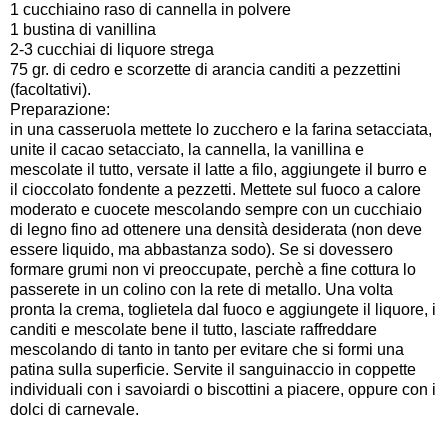
1 cucchiaino raso di cannella in polvere
1 bustina di vanillina
2-3 cucchiai di liquore strega
75 gr. di cedro e scorzette di arancia canditi a pezzettini
(facoltativi).
Preparazione:
in una casseruola mettete lo zucchero e la farina setacciata,
unite il cacao setacciato, la cannella, la vanillina e
mescolate il tutto, versate il latte a filo, aggiungete il burro e
il cioccolato fondente a pezzetti. Mettete sul fuoco a calore
moderato e cuocete mescolando sempre con un cucchiaio
di legno fino ad ottenere una densità desiderata (non deve
essere liquido, ma abbastanza sodo). Se si dovessero
formare grumi non vi preoccupate, perchè a fine cottura lo
passerete in un colino con la rete di metallo. Una volta
pronta la crema, toglietela dal fuoco e aggiungete il liquore, i
canditi e mescolate bene il tutto, lasciate raffreddare
mescolando di tanto in tanto per evitare che si formi una
patina sulla superficie. Servite il sanguinaccio in coppette
individuali con i savoiardi o biscottini a piacere, oppure con i
dolci di carnevale.