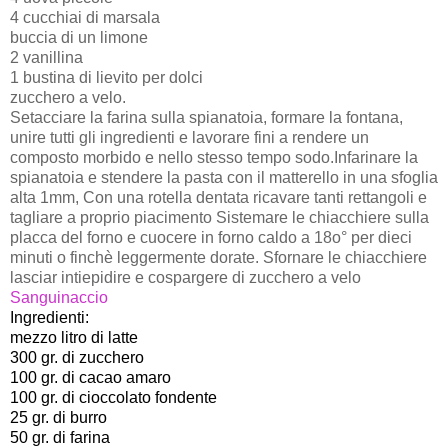
4 cucchiai di marsala
buccia di un limone
2 vanillina
1 bustina di lievito per dolci
zucchero a velo.
Setacciare la farina sulla spianatoia, formare la fontana,
unire tutti gli ingredienti e lavorare fini a rendere un
composto morbido e nello stesso tempo sodo.Infarinare la
spianatoia e stendere la pasta con il matterello in una sfoglia
alta 1mm, Con una rotella dentata ricavare tanti rettangoli e
tagliare a proprio piacimento Sistemare le chiacchiere sulla
placca del forno e cuocere in forno caldo a 18o° per dieci
minuti o finchè leggermente dorate. Sfornare le chiacchiere
lasciar intiepidire e cospargere di zucchero a velo
Sanguinaccio
Ingredienti:
mezzo litro di latte
300 gr. di zucchero
100 gr. di cacao amaro
100 gr. di cioccolato fondente
25 gr. di burro
50 gr. di farina