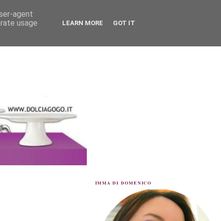
user-agent
erate usage
LEARN MORE
GOT IT
IMMA DI DOMENICO