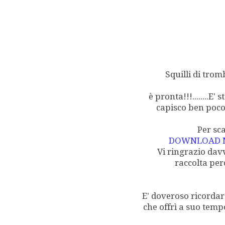
Squilli di trom
è pronta!!!........E
capisco ben poco
Per sc
DOWNLOAD M
Vi ringrazio dav
raccolta perc
E' doveroso ricordar
che offrì a suo temp