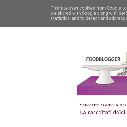
This site uses cookies from Google to 
are shared with Google along with per
statistics, and to detect and address 
.
MERCOLEDÌ 24 GIUGNO 2009
La raccolta"I dolc