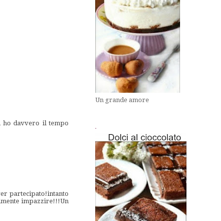
Un grande amore
on ho davvero il tempo
.
ver partecipato!intanto
almente impazzire!!!Un