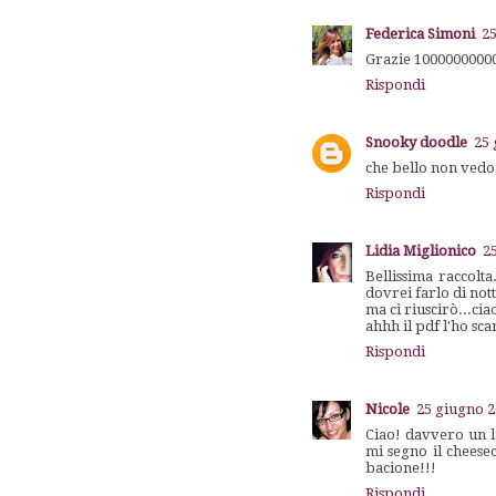
Federica Simoni
25
Grazie 100000000000
Rispondi
Snooky doodle
25 
che bello non vedo 
Rispondi
Lidia Miglionico
2
Bellissima raccolt
dovrei farlo di nott
ma ci riuscirò...ci
ahhh il pdf l'ho sca
Rispondi
Nicole
25 giugno 2
Ciao! davvero un l
mi segno il cheese
bacione!!!
Rispondi