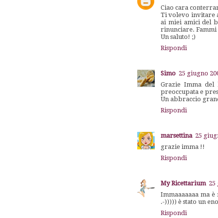
Ciao cara conterra
Ti volevo invitare 
ai miei amici del 
rinunciare. Fammi 
Un saluto! ;)
Rispondi
Simo
25 giugno 200
Grazie Imma del b
preoccupata e presa
Un abbraccio gran
Rispondi
marsettina
25 giug
grazie imma !!
Rispondi
My Ricettarium
25 
Immaaaaaaa ma è me
.-))))) è stato un 
Rispondi