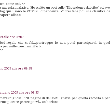
nea, come stai???
a una mia iniziativa. Ho scritto un post sulle "Dipendenze dal cibo" ed av
blog quali sono le VOSTRE dipendenze. Vorrei fare poi una classifica de
sapere allora!
9 alle ore 08:07
el regalo che ci fai...purtroppo io non potei parteciparvi, in qu
 per mille cose...mi rifarò..
de
no 2009 alle ore 08:58
giugno 2009 alle ore 09:33
ravoigliosa.. 191 pagine di delizie!!! grazie per questa raccolta e per 
enorme piacere parteciparvi.. un bacione...