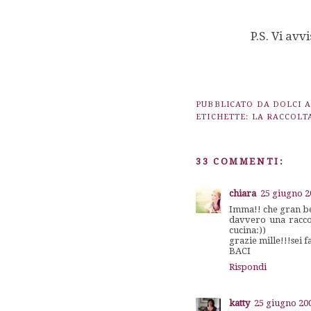
P.S. Vi avv
PUBBLICATO DA
DOLCI 
ETICHETTE:
LA RACCOLTA
33 COMMENTI:
chiara
25 giugno 2
Imma!! che gran be
davvero una raccol
cucina:))
grazie mille!!!sei f
BACI
Rispondi
katty
25 giugno 200