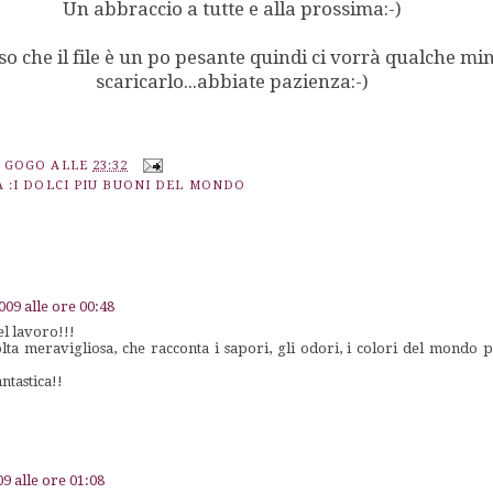
Un abbraccio a tutte e alla prossima:-)
iso che il file è un po pesante quindi ci vorrà qualche mi
scaricarlo...abbiate pazienza:-)
A GOGO
ALLE
23:32
 :I DOLCI PIU BUONI DEL MONDO
009 alle ore 00:48
l lavoro!!!
ta meravigliosa, che racconta i sapori, gli odori, i colori del mondo 
antastica!!
9 alle ore 01:08