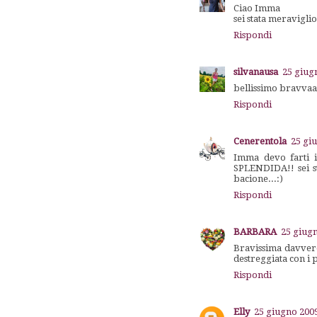
Ciao Imma
sei stata meraviglio
Rispondi
silvanausa
25 giug
bellissimo bravva
Rispondi
Cenerentola
25 giu
Imma devo farti i 
SPLENDIDA!! sei st
bacione...:)
Rispondi
BARBARA
25 giugn
Bravissima davvero
destreggiata con i
Rispondi
Elly
25 giugno 2009