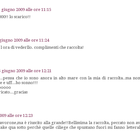
 giugno 2009 alle ore 11:15
0!! lo scarico!!
giugno 2009 alle ore 11:24
l ora di vederllo. complimenti che raccolta!
5 giugno 2009 alle ore 12:21
a...pensa che io sono anora in alto mare con la mia di raccolta..ma n
e e uff...ho sonno!!!
aooooo
ricato...gracias
009 alle ore 12:23
avorone,ma è riuscito alla grande!!Bellissima la raccolta, peccato non a
cake qua sotto perchè quelle ciliege che spuntano fuori mi fanno letter