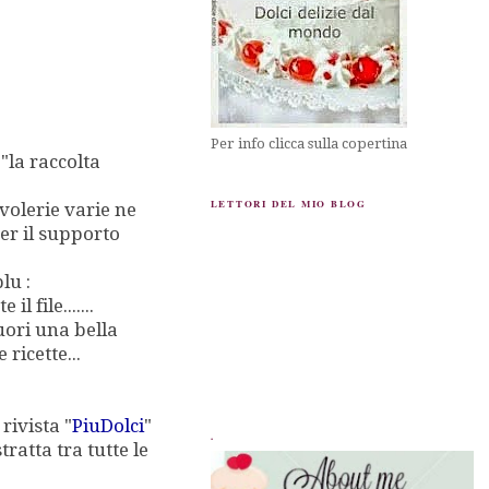
Per info clicca sulla copertina
o"la raccolta
LETTORI DEL MIO BLOG
avolerie varie ne
er il supporto
lu :
il file.......
uori una bella
ricette...
rivista "
PiuDolci
"
.
atta tra tutte le