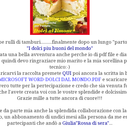
be rulli di tamburi..........finalmente dopo un lungo "part
"I dolci piu buoni del mondo"
' stata una bella avventura anche perche io di pdf file e di
 quindi devo ringraziare mio marito e la mia sorellina p
tecnico:-)
aricarvi la raccolta premete
QUI
poi ancora la scritta in b
ICROSOFT WORD-DOLCI DAL MONDO.PDF
e scaricarete 
vero tutte per la pertecipazione e credo che sia venuta f
he l'avete creata voi con le vostre splendide e dolcissime 
Grazie mille a tutte ancora di cuore!!!
e da parte mia anche la splendida collaborazìone con la 
o, un abbonamento di undici mesi alla persona da me estr
partecipanti che andò a
Giulia"Rossa di sera"
...