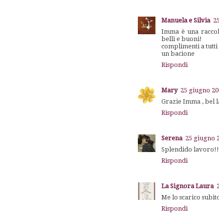
Manuela e Silvia
2
Imma è una raccolt
belli e buoni!
complimenti a tutti 
un bacione
Rispondi
Mary
25 giugno 20
Grazie Imma , bel l
Rispondi
Serena
25 giugno 2
Splendido lavoro!!!
Rispondi
La Signora Laura
Me lo scarico subit
Rispondi