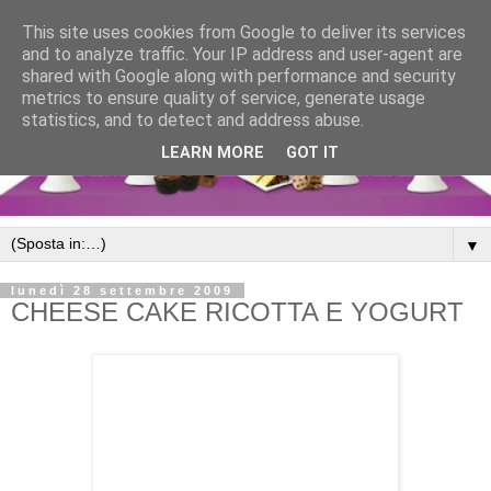
This site uses cookies from Google to deliver its services
and to analyze traffic. Your IP address and user-agent are
shared with Google along with performance and security
metrics to ensure quality of service, generate usage
statistics, and to detect and address abuse.
LEARN MORE
GOT IT
▼
lunedì 28 settembre 2009
CHEESE CAKE RICOTTA E YOGURT