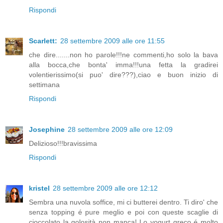
Rispondi
Scarlett:
28 settembre 2009 alle ore 11:55
che dire.......non ho parole!!!ne commenti,ho solo la bava
alla bocca,che bonta' imma!!!una fetta la gradirei
volentierissimo(si puo' dire???),ciao e buon inizio di
settimana
Rispondi
Josephine
28 settembre 2009 alle ore 12:09
Delizioso!!!bravissima
Rispondi
kristel
28 settembre 2009 alle ore 12:12
Sembra una nuvola soffice, mi ci butterei dentro. Ti diro' che
senza topping é pure meglio e poi con queste scaglie di
cioccolato la golosità non manca! Lo yogurt greco é molto