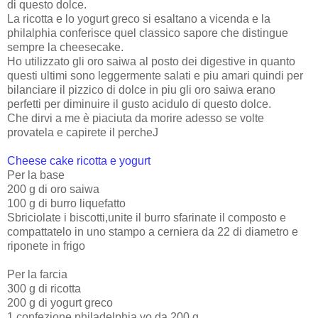
di questo dolce.
La ricotta e lo yogurt greco si esaltano a vicenda e la
philalphia conferisce quel classico sapore che distingue
sempre la cheesecake.
Ho utilizzato gli oro saiwa al posto dei digestive in quanto
questi ultimi sono leggermente salati e piu amari quindi per
bilanciare il pizzico di dolce in piu gli oro saiwa erano
perfetti per diminuire il gusto acidulo di questo dolce.
Che dirvi a me è piaciuta da morire adesso se volte
provatela e capirete il percheJ
Cheese cake ricotta e yogurt
Per la base
200 g di oro saiwa
100 g di burro liquefatto
Sbriciolate i biscotti,unite il burro sfarinate il composto e
compattatelo in uno stampo a cerniera da 22 di diametro e
riponete in frigo
Per la farcia
300 g di ricotta
200 g di yogurt greco
1 confezione philadelphia yo da 200 g