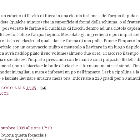
e un cubetto di lievito di birra in una ciotola insieme a dell’acqua tiepida e
dete (qualche minuto) che in superficie si formi della schiuma. Nel frattem
, poi versate le farine e il cucchiaio di fiocchi dentro ad una ciotola capien
i lievito, l’olio e l’acqua tiepida. Mescolate gli ingredienti e poi impastatel
o liscio ed elastico al quale darete forma di una palla. Ponete l’impasto in
pritelo con un canovaccio pulito e mettetelo a lievitare in un luogo tiepido
non avrà raddoppiato il suo volume (almeno due ore). Trascorso il tempo di
e stendetevi l’impasto pressando con le mani e con i polpastrelli delle d
menti ( non schiacciate le bolle d’aria che si formano mentre si stende l’i
pomodorini tagliati a meta e infossati un po nell’impasto, l’erba cipollina e l
le e lasciate lievitare un'altra mezz’ora. Infornate a 220 gradi per 30 minut
A GOGO
ALLE
16:25
ACCE
 ottobre 2009 alle ore 17:19
 buona questa focaccia!!!
ottimo antipasto;-)