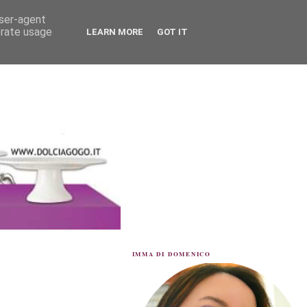
user-agent
erate usage
LEARN MORE
GOT IT
IMMA DI DOMENICO