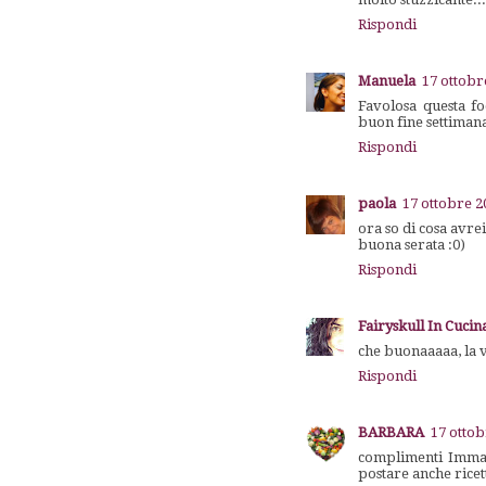
Rispondi
Manuela
17 ottobr
Favolosa questa fo
buon fine settimana
Rispondi
paola
17 ottobre 2
ora so di cosa avre
buona serata :0)
Rispondi
Fairyskull In Cuci
che buonaaaaa, la v
Rispondi
BARBARA
17 ottob
complimenti Imma! S
postare anche ricet