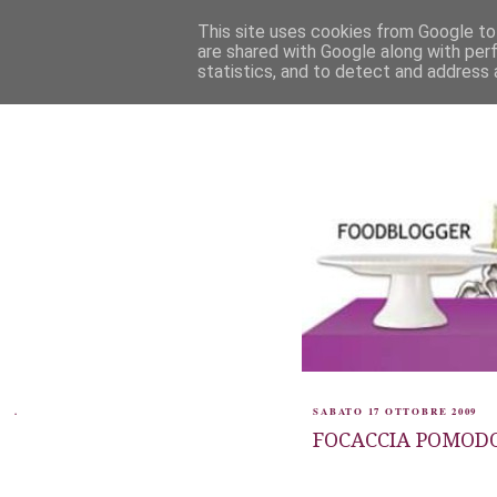
This site uses cookies from Google to 
are shared with Google along with per
statistics, and to detect and address 
.
SABATO 17 OTTOBRE 2009
FOCACCIA POMODO