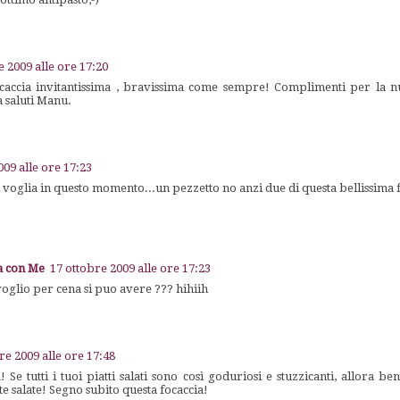
e 2009 alle ore 17:20
caccia invitantissima , bravissima come sempre! Complimenti per la n
 saluti Manu.
009 alle ore 17:23
i voglia in questo momento...un pezzetto no anzi due di questa bellissima f
na con Me
17 ottobre 2009 alle ore 17:23
oglio per cena si puo avere ??? hihiih
re 2009 alle ore 17:48
e tutti i tuoi piatti salati sono così goduriosi e stuzzicanti, allora be
te salate! Segno subito questa focaccia!