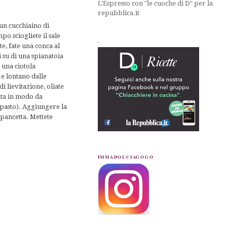
L'Espresso con "le cuoche di D" per la
repubblica.it
 un cucchiaino di
po sciogliete il sale
.
te, fate una conca al
i su di una spianatoia
 una ciotola
 e lontano dalle
 lievitazione, oliate
ita in modo da
mpasto). Aggiungere la
a pancetta. Mettete
i
IMMADOLCIAGOGO