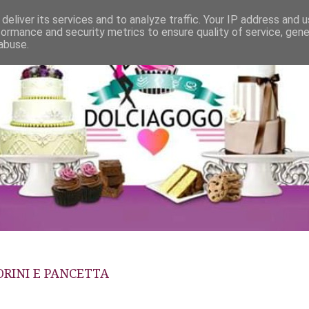
deliver its services and to analyze traffic. Your IP address and 
formance and security metrics to ensure quality of service, gen
abuse.
RINI E PANCETTA