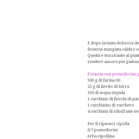
E dopo la tanta dolcezza deg
focaccia mangiata calda e c
Questa è stuzzicante al punt
rendere ancora piu gustoso
Focaccia con pomodorini, p
500 g di farina 00
25 g di lievito di birra
350 di acqua tiepida
1 cucchiaio di fiocchi di pat
1 cucchiaino di zucchero
4 cucchiaia di olio(il sale 
Per il ripieno1 cipolla
6/7 pomodorini
erba cipollina