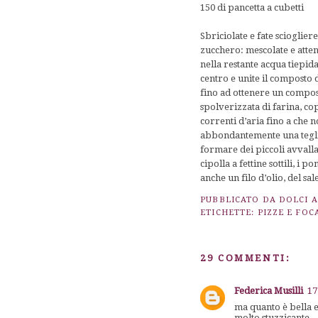
150 di pancetta a cubetti
Sbriciolate e fate scioglier
zucchero: mescolate e atten
nella restante acqua tiepida
centro e unite il composto d
fino ad ottenere un compost
spolverizzata di farina, co
correnti d’aria fino a che 
abbondantemente una teglia 
formare dei piccoli avvalla
cipolla a fettine sottili, i 
anche un filo d’olio, del sa
PUBBLICATO DA
DOLCI 
ETICHETTE:
PIZZE E FOC
29 COMMENTI:
Federica Musilli
17
ma quanto è bella e
molto stuzzicante...