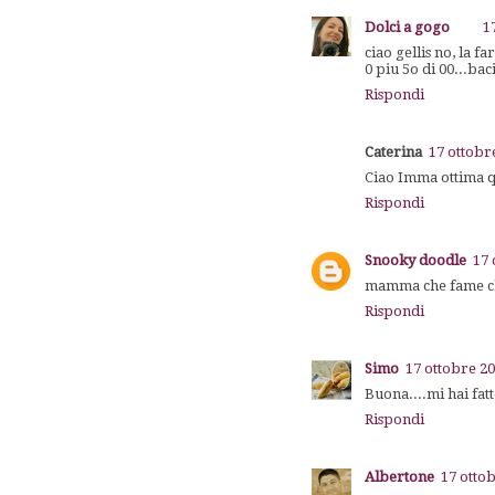
Dolci a gogo
1
ciao gellis no, la 
0 piu 5o di 00...ba
Rispondi
Caterina
17 ottobr
Ciao Imma ottima q
Rispondi
Snooky doodle
17 
mamma che fame ch
Rispondi
Simo
17 ottobre 20
Buona....mi hai fatt
Rispondi
Albertone
17 ottob