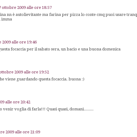
7 ottobre 2009 alle ore 18:57
farina nn è autolievitante ma farina per pizza lo conte cmq puoi usare tran
ci imma
e 2009 alle ore 19:46
uesta focaccia per il sabato sera, un bacio e una buona domenica
ottobre 2009 alle ore 19:52
e viene guardando questa focaccia. buona :)
09 alle ore 20:42
o venir voglia di farla!!! Quasi quasi, domani........
re 2009 alle ore 21:09