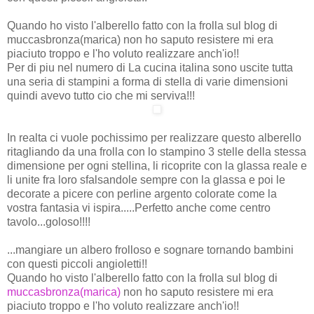
Quando ho visto l'alberello fatto con la frolla sul blog di
muccasbronza(marica) non ho saputo resistere mi era
piaciuto troppo e l'ho voluto realizzare anch'io!!
Per di piu nel numero di La cucina italina sono uscite tutta
una seria di stampini a forma di stella di varie dimensioni
quindi avevo tutto cio che mi serviva!!!
In realta ci vuole pochissimo per realizzare questo alberello
ritagliando da una frolla con lo stampino 3 stelle della stessa
dimensione per ogni stellina, li ricoprite con la glassa reale e
li unite fra loro sfalsandole sempre con la glassa e poi le
decorate a picere con perline argento colorate come la
vostra fantasia vi ispira.....Perfetto anche come centro
tavolo...goloso!!!!
...mangiare un albero frolloso e sognare tornando bambini
con questi piccoli angioletti!!
Quando ho visto l'alberello fatto con la frolla sul blog di
muccasbronza(marica)
non ho saputo resistere mi era
piaciuto troppo e l'ho voluto realizzare anch'io!!