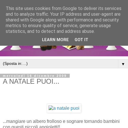
This site uses cookies from Google to deliver its services
and to analyze traffic. Your IP address and user-agent are
shared with Google along with performance and security
metrics to ensure quality of service, generate usage
statistics, and to detect and address abuse.
LEARN MORE
GOT IT
▼
mercoledì 16 dicembre 2009
A NATALE PUOI...
...mangiare un albero frolloso e sognare tornando bambini
con questi piccoli angioletti!!