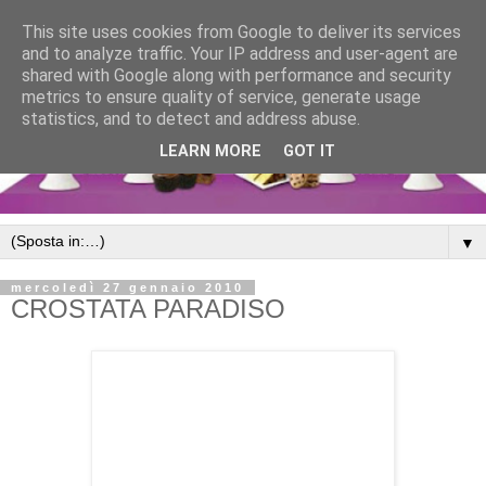
This site uses cookies from Google to deliver its services
and to analyze traffic. Your IP address and user-agent are
shared with Google along with performance and security
metrics to ensure quality of service, generate usage
statistics, and to detect and address abuse.
LEARN MORE
GOT IT
▼
mercoledì 27 gennaio 2010
CROSTATA PARADISO