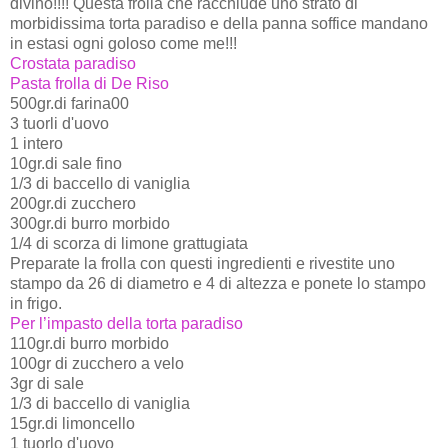
divino!!!! Questa frolla che racchiude uno strato di
morbidissima torta paradiso e della panna soffice mandano
in estasi ogni goloso come me!!!
Crostata paradiso
Pasta frolla di De Riso
500gr.di farina00
3 tuorli d'uovo
1 intero
10gr.di sale fino
1/3 di baccello di vaniglia
200gr.di zucchero
300gr.di burro morbido
1/4 di scorza di limone grattugiata
Preparate la frolla con questi ingredienti e rivestite uno
stampo da 26 di diametro e 4 di altezza e ponete lo stampo
in frigo.
Per l’impasto della torta paradiso
110gr.di burro morbido
100gr di zucchero a velo
3gr di sale
1/3 di baccello di vaniglia
15gr.di limoncello
1 tuorlo d'uovo