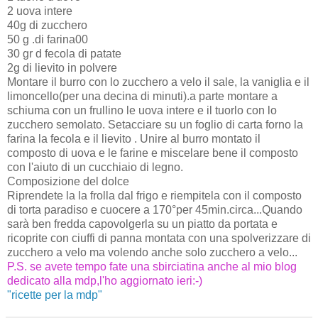
2 uova intere
40g di zucchero
50 g .di farina00
30 gr d fecola di patate
2g di lievito in polvere
Montare il burro con lo zucchero a velo il sale, la vaniglia e il
limoncello(per una decina di minuti).a parte montare a
schiuma con un frullino le uova intere e il tuorlo con lo
zucchero semolato. Setacciare su un foglio di carta forno la
farina la fecola e il lievito . Unire al burro montato il
composto di uova e le farine e miscelare bene il composto
con l'aiuto di un cucchiaio di legno.
Composizione del dolce
Riprendete la la frolla dal frigo e riempitela con il composto
di torta paradiso e cuocere a 170°per 45min.circa...Quando
sarà ben fredda capovolgerla su un piatto da portata e
ricoprite con ciuffi di panna montata con una spolverizzare di
zucchero a velo ma volendo anche solo zucchero a velo...
P.S. se avete tempo fate una sbirciatina anche al mio blog
dedicato alla mdp,l'ho aggiornato ieri:-)
"ricette per la mdp"