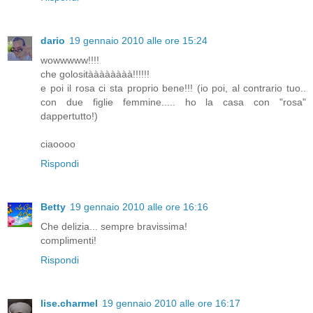
dario
19 gennaio 2010 alle ore 15:24
wowwwww!!!!
che golositàààààààà!!!!!!
e poi il rosa ci sta proprio bene!!! (io poi, al contrario tuo..
con due figlie femmine..... ho la casa con "rosa"
dappertutto!)
ciaoooo
Rispondi
Betty
19 gennaio 2010 alle ore 16:16
Che delizia... sempre bravissima!
complimenti!
Rispondi
lise.charmel
19 gennaio 2010 alle ore 16:17