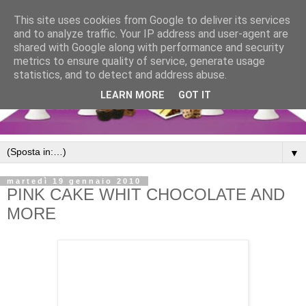
This site uses cookies from Google to deliver its services
and to analyze traffic. Your IP address and user-agent are
shared with Google along with performance and security
metrics to ensure quality of service, generate usage
statistics, and to detect and address abuse.
LEARN MORE
GOT IT
▼
martedì 19 gennaio 2010
PINK CAKE WHIT CHOCOLATE AND
MORE