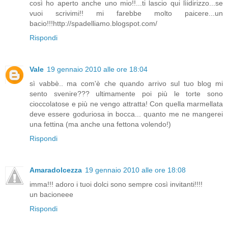
così ho aperto anche uno mio!!...ti lascio qui lìidirizzo...se
vuoi scrivimi!! mi farebbe molto paicere...un
bacio!!!http://spadelliamo.blogspot.com/
Rispondi
Vale
19 gennaio 2010 alle ore 18:04
sì vabbè.. ma com'è che quando arrivo sul tuo blog mi
sento svenire??? ultimamente poi più le torte sono
cioccolatose e più ne vengo attratta! Con quella marmellata
deve essere goduriosa in bocca... quanto me ne mangerei
una fettina (ma anche una fettona volendo!)
Rispondi
Amaradolcezza
19 gennaio 2010 alle ore 18:08
imma!!! adoro i tuoi dolci sono sempre così invitanti!!!!
un bacioneee
Rispondi