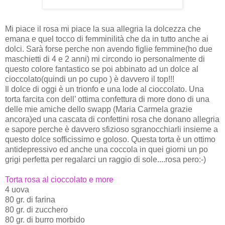
Mi piace il rosa mi piace la sua allegria la dolcezza che
emana e quel tocco di femminilità che da in tutto anche ai
dolci. Sarà forse perche non avendo figlie femmine(ho due
maschietti di 4 e 2 anni) mi circondo io personalmente di
questo colore fantastico se poi abbinato ad un dolce al
cioccolato(quindi un po cupo ) è davvero il top!!!
Il dolce di oggi è un trionfo e una lode al cioccolato. Una
torta farcita con dell’ ottima confettura di more dono di una
delle mie amiche dello swapp (Maria Carmela grazie
ancora)ed una cascata di confettini rosa che donano allegria
e sapore perche è davvero sfizioso sgranocchiarli insieme a
questo dolce sofficissimo e goloso. Questa torta è un ottimo
antidepressivo ed anche una coccola in quei giorni un po
grigi perfetta per regalarci un raggio di sole....rosa pero:-)
Torta rosa al cioccolato e more
4 uova
80 gr. di farina
80 gr. di zucchero
80 gr. di burro morbido