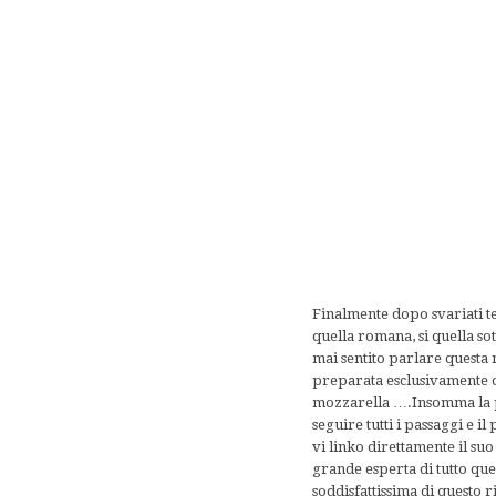
Finalmente dopo svariati ten
quella romana, si quella so
mai sentito parlare questa 
preparata esclusivamente d
mozzarella ….Insomma la po
seguire tutti i passaggi e 
vi linko direttamente il su
grande esperta di tutto qu
soddisfattissima di questo r