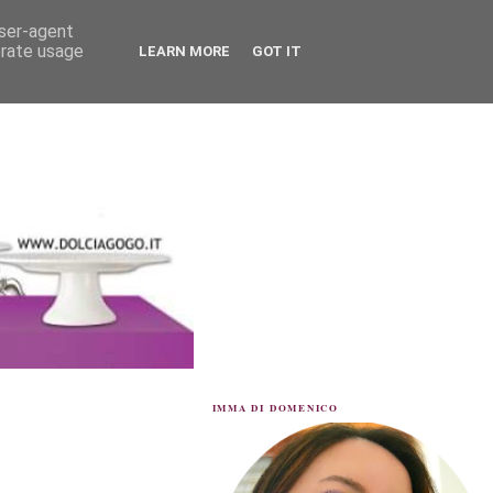
user-agent
erate usage
LEARN MORE
GOT IT
IMMA DI DOMENICO