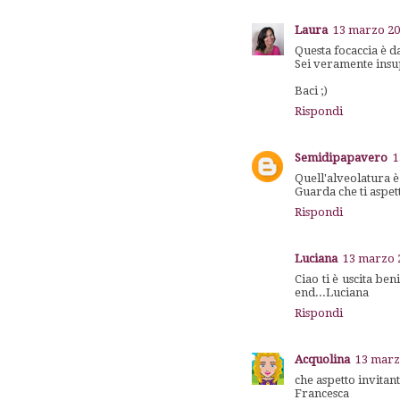
Laura
13 marzo 201
Questa focaccia è 
Sei veramente insu
Baci ;)
Rispondi
Semidipapavero
1
Quell'alveolatura è
Guarda che ti aspet
Rispondi
Luciana
13 marzo 2
Ciao ti è uscita be
end...Luciana
Rispondi
Acquolina
13 marzo
che aspetto invitan
Francesca