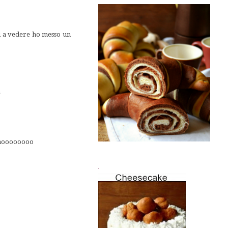
ai a vedere ho messo un
a
ciaoooooooo
.