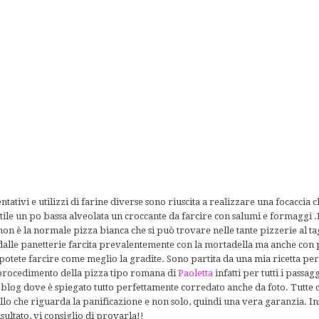
tativi e utilizzi di farine diverse sono riuscita a realizzare una focaccia c
ttile un po bassa alveolata un croccante da farcire con salumi e formaggi 
non è la normale pizza bianca che si può trovare nelle tante pizzerie al t
alle panetterie farcita prevalentemente con la mortadella ma anche con 
tete farcire come meglio la gradite. Sono partita da una mia ricetta per
il procedimento della pizza tipo romana di
Paoletta
infatti per tutti i passa
o blog dove è spiegato tutto perfettamente corredato anche da foto. Tutte
ello che riguarda la panificazione e non solo, quindi una vera garanzia.
isultato, vi consiglio di provarla!!