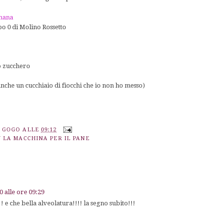
omana
po 0 di Molino Rossetto
 o zucchero
 anche un cucchiaio di fiocchi che io non ho messo)
A GOGO
ALLE
09:12
 LA MACCHINA PER IL PANE
 alle ore 09:29
! e che bella alveolatura!!!! la segno subito!!!