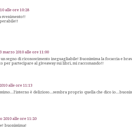
0 alle ore 10:28
da svenimento!!
perabile!!
3 marzo 2010 alle ore 11:00
 un segno di riconoscimento ineguagliabile! Buonissima la focaccia e brav
to per partecipare al giveaway sui libri, mi raccomando!!
010 alle ore 11:13
nissimo...l'interno è delizioso...sembra proprio quella che dico io...buon
 2010 alle ore 11:20
te! buonissima!