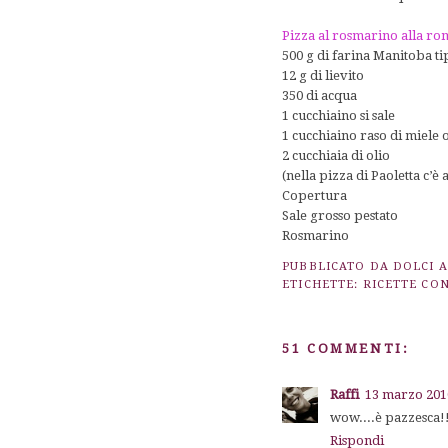
Pizza al rosmarino alla r
500 g di farina Manitoba ti
12 g di lievito
350 di acqua
1 cucchiaino si sale
1 cucchiaino raso di miele
2 cucchiaia di olio
(nella pizza di Paoletta c’è
Copertura
Sale grosso pestato
Rosmarino
PUBBLICATO DA
DOLCI 
ETICHETTE:
RICETTE CON
51 COMMENTI:
Raffi
13 marzo 2010
wow....è pazzesca!!
Rispondi