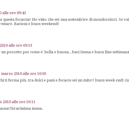
 alle ore 09:43
 questa focaccia! Ho visto che sei una sostenitrice di mondocolori. Se v
teressare. Bacioni e buon weekend!
2010 alle ore 09:53
 un pezzetto per come e' bella e buona...baci Imma e buon fine settiman
 marzo 2010 alle ore 10:05
i ti ferma più..tra dolci e pani e focacce sei un mito!! buon week end! 
 2010 alle ore 10:11
ona!!bravissima imma.