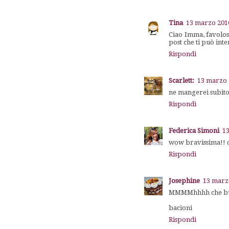
Tina
13 marzo 2010
Ciao Imma, favolosa
post che ti può in
Rispondi
Scarlett:
13 marzo 
ne mangerei subito
Rispondi
Federica Simoni
13
wow bravissima!! ch
Rispondi
Josephine
13 marzo
MMMMhhhh che bu
bacioni
Rispondi