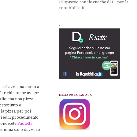
L'Espresso con "le cuoche di D" per la
repubblica.it
.
he si avvicina molto a
.Per chi non ne avesse
IMMADOLCIAGOGO
aglio, ma una pizza
prosciutto e
 la pizza per poi
ggi ed il procedimento
 conoscete
Paoletta
 Insomma sono davvero