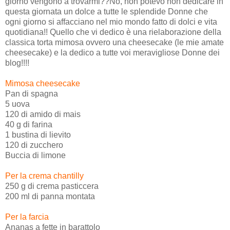
giorno vengono a trovarmi??No, non potevo non dedicare in
questa giornata un dolce a tutte le splendide Donne che
ogni giorno si affacciano nel mio mondo fatto di dolci e vita
quotidiana!! Quello che vi dedico è una rielaborazione della
classica torta mimosa ovvero una cheesecake (le mie amate
cheesecake) e la dedico a tutte voi meravigliose Donne dei
blog!!!!
Mimosa cheesecake
Pan di spagna
5 uova
120 di amido di mais
40 g di farina
1 bustina di lievito
120 di zucchero
Buccia di limone
Per la crema chantilly
250 g di crema pasticcera
200 ml di panna montata
Per la farcia
Ananas a fette in barattolo