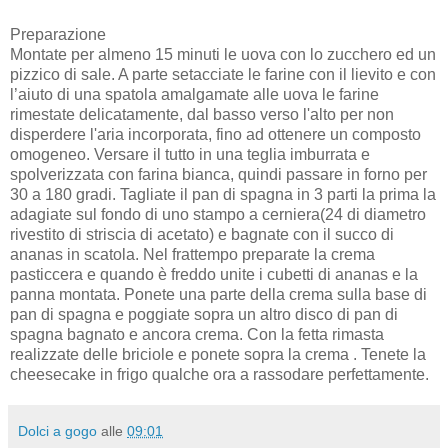
Preparazione
Montate per almeno 15 minuti le uova con lo zucchero ed un
pizzico di sale. A parte setacciate le farine con il lievito e con
l’aiuto di una spatola amalgamate alle uova le farine
rimestate delicatamente, dal basso verso l'alto per non
disperdere l'aria incorporata, fino ad ottenere un composto
omogeneo. Versare il tutto in una teglia imburrata e
spolverizzata con farina bianca, quindi passare in forno per
30 a 180 gradi. Tagliate il pan di spagna in 3 parti la prima la
adagiate sul fondo di uno stampo a cerniera(24 di diametro
rivestito di striscia di acetato) e bagnate con il succo di
ananas in scatola. Nel frattempo preparate la crema
pasticcera e quando è freddo unite i cubetti di ananas e la
panna montata. Ponete una parte della crema sulla base di
pan di spagna e poggiate sopra un altro disco di pan di
spagna bagnato e ancora crema. Con la fetta rimasta
realizzate delle briciole e ponete sopra la crema . Tenete la
cheesecake in frigo qualche ora a rassodare perfettamente.
Dolci a gogo
alle
09:01