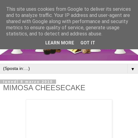
This site uses cookies from Google to deliver its services
and to analyze traffic. Your IP address and user-agent are
shared with Google along with performance and security
metrics to ensure quality of service, generate usage
statistics, and to detect and address abuse.
LEARN MORE
GOT IT
▼
lunedì 8 marzo 2010
MIMOSA CHEESECAKE