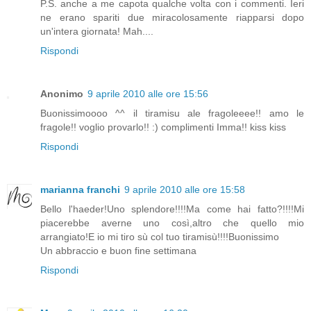
P.S. anche a me capota qualche volta con i commenti. Ieri
ne erano spariti due miracolosamente riapparsi dopo
un'intera giornata! Mah....
Rispondi
Anonimo
9 aprile 2010 alle ore 15:56
Buonissimoooo ^^ il tiramisu ale fragoleeee!! amo le
fragole!! voglio provarlo!! :) complimenti Imma!! kiss kiss
Rispondi
marianna franchi
9 aprile 2010 alle ore 15:58
Bello l'haeder!Uno splendore!!!!Ma come hai fatto?!!!!Mi
piacerebbe averne uno così,altro che quello mio
arrangiato!E io mi tiro sù col tuo tiramisù!!!!Buonissimo
Un abbraccio e buon fine settimana
Rispondi