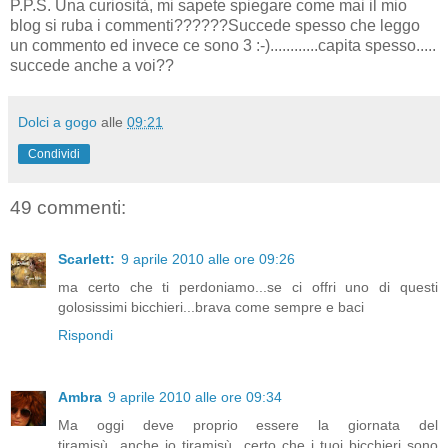
P.P.S. Una curiosità, mi sapete spiegare come mai il mio
blog si ruba i commenti??????Succede spesso che leggo
un commento ed invece ce sono 3 :-)............capita spesso.....
succede anche a voi??
Dolci a gogo
alle
09:21
Condividi
49 commenti:
Scarlett:
9 aprile 2010 alle ore 09:26
ma certo che ti perdoniamo...se ci offri uno di questi
golosissimi bicchieri...brava come sempre e baci
Rispondi
Ambra
9 aprile 2010 alle ore 09:34
Ma oggi deve proprio essere la giornata del
tiramisù...anche io tiramisù...certo che i tuoi bicchieri sono