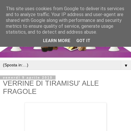
This site uses cookies from Google to deliver its services
and to analyze traffic. Your IP address and user-agent are
shared with Google along with performance and security
metrics to ensure quality of service, generate usage
statistics, and to detect and address abuse.
LEARN MORE
GOT IT
▼
venerdì 9 aprile 2010
VERRINE DI TIRAMISU' ALLE
FRAGOLE