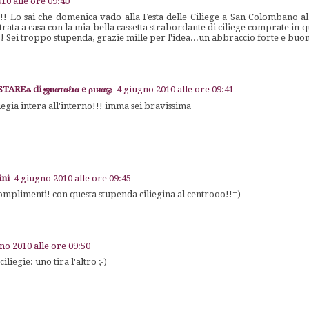
10 alle ore 09:40
! Lo sai che domenica vado alla Festa delle Ciliege a San Colombano a
trata a casa con la mia bella cassetta strabordante di ciliege comprate in q
!! Sei troppo stupenda, grazie mille per l'idea...un abbraccio forte e buo
AREஃ di ஜиαтαℓια e ριиαஓ
4 giugno 2010 alle ore 09:41
liegia intera all'interno!!! imma sei bravissima
ini
4 giugno 2010 alle ore 09:45
complimenti! con questa stupenda ciliegina al centrooo!!=)
no 2010 alle ore 09:50
iliegie: uno tira l'altro ;-)