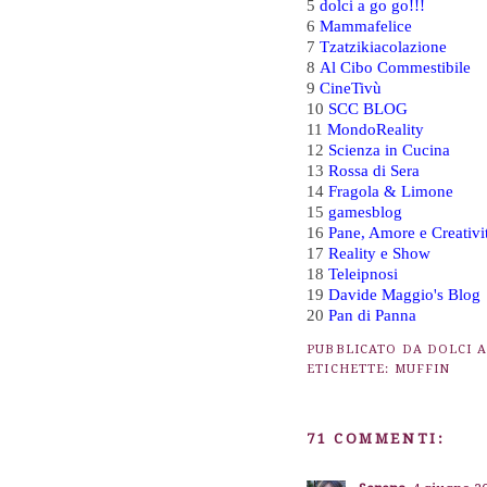
5
dolci a go go!!!
6
Mammafelice
7
Tzatzikiacolazione
8
Al Cibo Commestibile
9
CineTivù
10
SCC BLOG
11
MondoReality
12
Scienza in Cucina
13
Rossa di Sera
14
Fragola & Limone
15
gamesblog
16
Pane, Amore e Creativi
17
Reality e Show
18
Teleipnosi
19
Davide Maggio's Blog
20
Pan di Panna
PUBBLICATO DA
DOLCI 
ETICHETTE:
MUFFIN
71 COMMENTI: