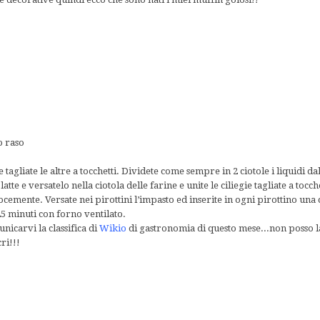
o raso
 tagliate le altre a tocchetti. Dividete come sempre in 2 ciotole i liquidi da
 latte e versatelo nella ciotola delle farine e unite le ciliegie tagliate a tocch
locemente. Versate nei pirottini l’impasto ed inserite in ogni pirottino una c
25 minuti con forno ventilato.
icarvi la classifica di
Wikio
di gastronomia di questo mese...non posso
ri!!!