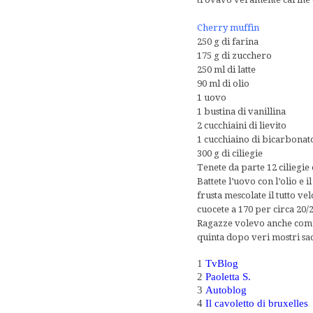
Cherry muffin
250 g di farina
175 g di zucchero
250 ml di latte
90 ml di olio
1 uovo
1 bustina di vanillina
2 cucchiaini di lievito
1 cucchiaino di bicarbonat
300 g di ciliegie
Tenete da parte 12 ciliegie e
Battete l’uovo con l’olio e il
frusta mescolate il tutto ve
cuocete a 170 per circa 20/
Ragazze volevo anche comun
quinta dopo veri mostri sac
1
TvBlog
2
Paoletta S.
3
Autoblog
4
Il cavoletto di bruxelles