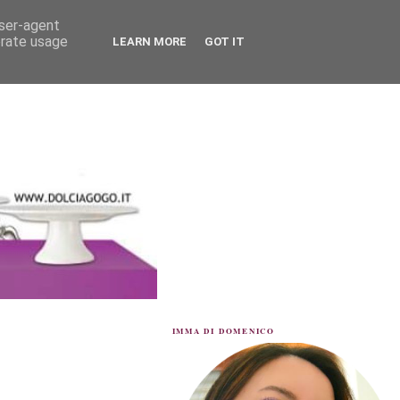
user-agent
erate usage
LEARN MORE
GOT IT
IMMA DI DOMENICO