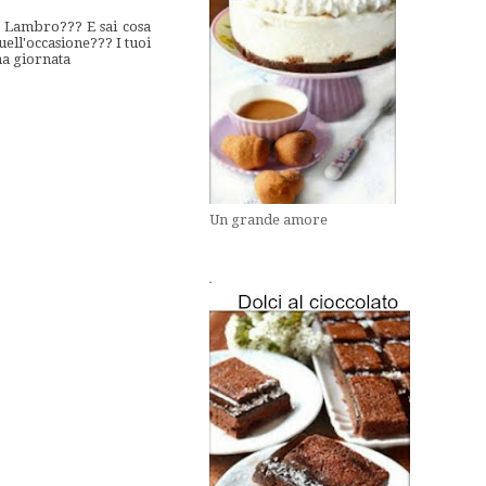
l Lambro??? E sai cosa
uell'occasione??? I tuoi
na giornata
Un grande amore
.