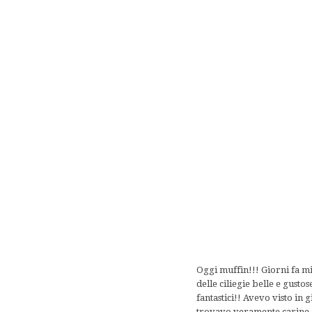
Oggi muffin!!! Giorni fa m
delle ciliegie belle e gust
fantastici!! Avevo visto in 
trovavo veramente carine e 