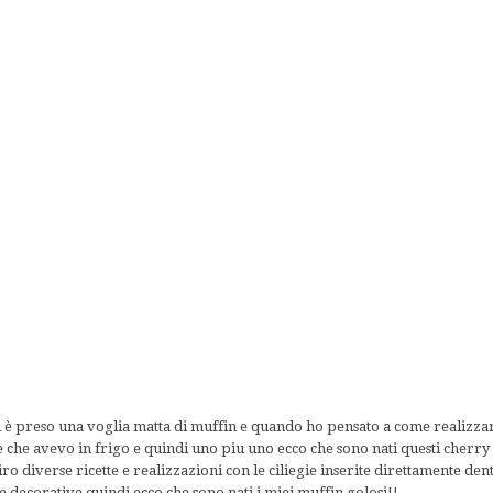
i è preso una voglia matta di muffin e quando ho pensato a come realizzar
ose che avevo in frigo e quindi uno piu uno ecco che sono nati questi cher
giro diverse ricette e realizzazioni con le ciliegie inserite direttamente den
decorative quindi ecco che sono nati i miei muffin golosi!!