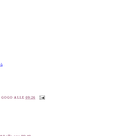
tà
A GOGO
ALLE
09:26