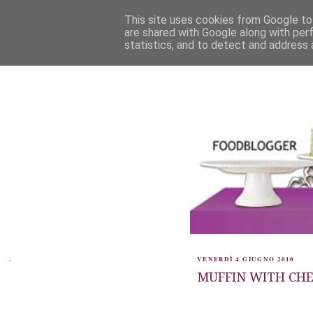
This site uses cookies from Google to 
are shared with Google along with per
statistics, and to detect and address 
.
VENERDÌ 4 GIUGNO 2010
MUFFIN WITH CH