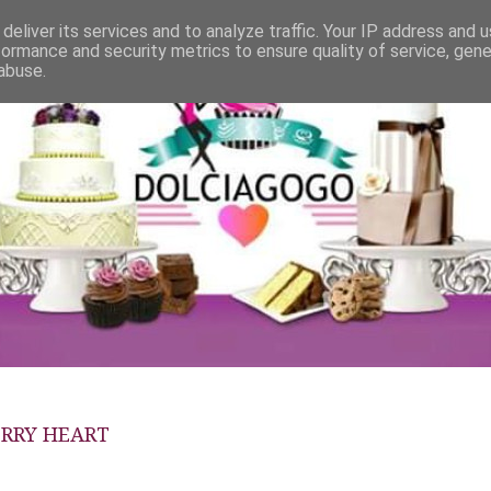
deliver its services and to analyze traffic. Your IP address and 
formance and security metrics to ensure quality of service, gen
abuse.
ERRY HEART