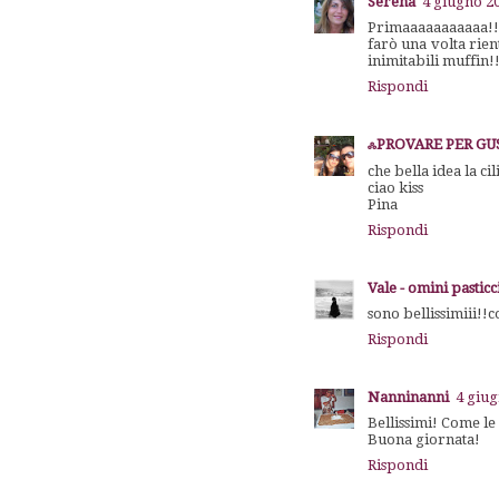
Serena
4 giugno 20
Primaaaaaaaaaaa!!!
farò una volta rien
inimitabili muffin!
Rispondi
ஃPROVARE PER GUST
che bella idea la ci
ciao kiss
Pina
Rispondi
Vale - omini pasticc
sono bellissimiii!!
Rispondi
Nanninanni
4 giug
Bellissimi! Come le c
Buona giornata!
Rispondi