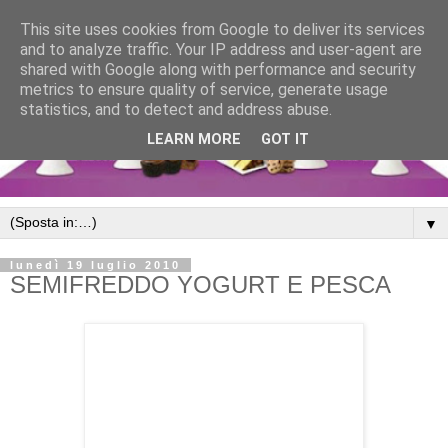
This site uses cookies from Google to deliver its services
and to analyze traffic. Your IP address and user-agent are
shared with Google along with performance and security
metrics to ensure quality of service, generate usage
statistics, and to detect and address abuse.
LEARN MORE
GOT IT
▼
lunedì 19 luglio 2010
SEMIFREDDO YOGURT E PESCA