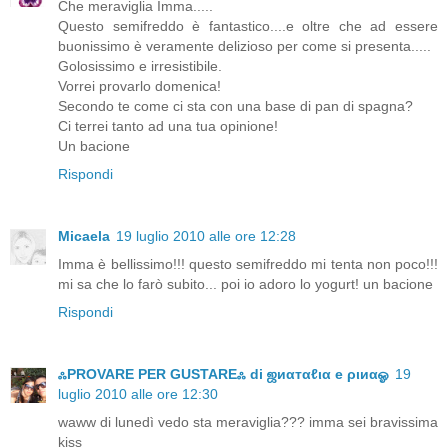
Che meraviglia Imma.....
Questo semifreddo è fantastico....e oltre che ad essere
buonissimo è veramente delizioso per come si presenta.....
Golosissimo e irresistibile.
Vorrei provarlo domenica!
Secondo te come ci sta con una base di pan di spagna?
Ci terrei tanto ad una tua opinione!
Un bacione
Rispondi
Micaela
19 luglio 2010 alle ore 12:28
Imma è bellissimo!!! questo semifreddo mi tenta non poco!!!
mi sa che lo farò subito... poi io adoro lo yogurt! un bacione
Rispondi
ஃPROVARE PER GUSTAREஃ di ஜиαтαℓια e ριиαஓ
19
luglio 2010 alle ore 12:30
waww di lunedì vedo sta meraviglia??? imma sei bravissima
kiss