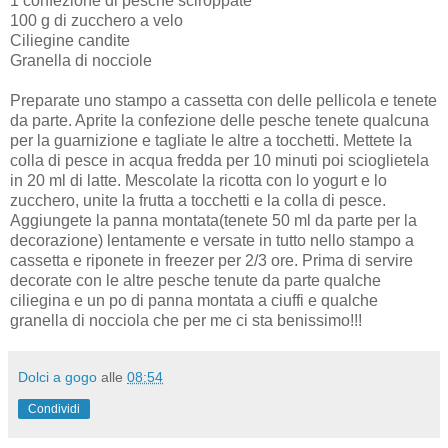
1 confezione di pesche sciroppate
100 g di zucchero a velo
Ciliegine candite
Granella di nocciole
Preparate uno stampo a cassetta con delle pellicola e tenete
da parte. Aprite la confezione delle pesche tenete qualcuna
per la guarnizione e tagliate le altre a tocchetti. Mettete la
colla di pesce in acqua fredda per 10 minuti poi scioglietela
in 20 ml di latte. Mescolate la ricotta con lo yogurt e lo
zucchero, unite la frutta a tocchetti e la colla di pesce.
Aggiungete la panna montata(tenete 50 ml da parte per la
decorazione) lentamente e versate in tutto nello stampo a
cassetta e riponete in freezer per 2/3 ore. Prima di servire
decorate con le altre pesche tenute da parte qualche
ciliegina e un po di panna montata a ciuffi e qualche
granella di nocciola che per me ci sta benissimo!!!
Dolci a gogo
alle
08:54
Condividi