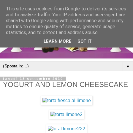
This site uses cookies from Google to deliver its services
and to analyze traffic. Your IP address and user-agent are
shared with Google along with performance and security
metrics to ensure quality of service, generate usage
statistics, and to detect and address abuse.
LEARN MORE
GOT IT
▼
lunedì 13 settembre 2010
YOGURT AND LEMON CHEESECAKE