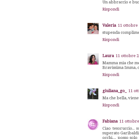
Un abbraccio e bu
Rispondi
Valeria
11 ottobre 
stupenda complimen
Rispondi
Laura
11 ottobre 2
Mamma mia che mera
Bravissima Imma, ce
Rispondi
giuliana_go_
11 ot
Ma che bella, vien
Rispondi
Fabiana
11 ottobre
Ciao tesoruccio.. s
superato Garibaldi
occhi... posso sol