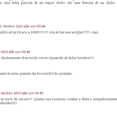
io una fetta piccola di un super dolce che una fettona di un dolce 
1 ottobre 2010 alle ore 09:46
bbi ad arrivare a 1000!!!!!!!! con le tue meraviglie????, ciao.
 2010 alle ore 09:48
decisamente d'accordo con te riguardo al dolce bomba!!!!
mane fa sono passata da Pozzuoli ti ho pensata.
 ottobre 2010 alle ore 09:49
a torta di carote!!! Questa tua versione vestita a festa è semplicement
ostenitori!!