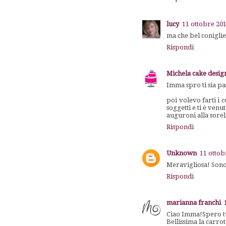
lucy
11 ottobre 201
ma che bel coniglie
Rispondi
Michela cake desig
Imma spro ti sia pa
poi volevo farti i 
soggetti e ti è ven
auguroni alla sorel
Rispondi
Unknown
11 ottob
Meravigliosa! Sono 
Rispondi
marianna franchi
Ciao Imma!Spero tu 
Bellissima la carrot