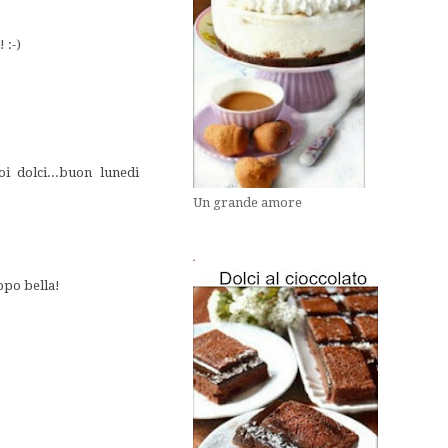
 :-)
i dolci...buon lunedi
Un grande amore
.
oppo bella!