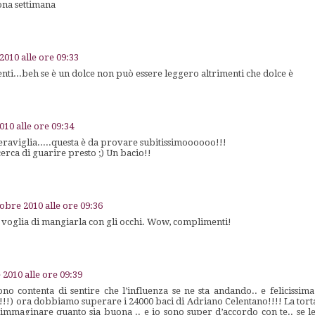
ona settimana
2010 alle ore 09:33
ti...beh se è un dolce non può essere leggero altrimenti che dolce è
010 alle ore 09:34
viglia.....questa è da provare subitissimoooooo!!!
rca di guarire presto ;) Un bacio!!
tobre 2010 alle ore 09:36
e voglia di mangiarla con gli occhi. Wow, complimenti!
 2010 alle ore 09:39
ono contenta di sentire che l’influenza se ne sta andando.. e felicissima 
!!!) ora dobbiamo superare i 24000 baci di Adriano Celentano!!!! La tort
o immaginare quanto sia buona .. e io sono super d’accordo con te.. se l