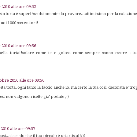
 2010 alle ore 09:52
a torta è super!Assolutamente da provare...ottimissima per la colazione!
uoi 1000 sostenitori!
 2010 alle ore 09:56
lla torta!!solare come te e golosa come sempre sanno essere i tuo
tobre 2010 alle ore 09:56
a torta, ogni tanto la faccio anche io, ma certo la tua cosi' decorata e' tr
test non valgono ricette gia' postate ;-)
 2010 alle ore 09:57
...ci credo che il tuo piccolo è un'artista!!:))