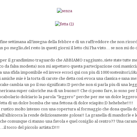
ine settimana all’insegna della febbre e di un raffreddore che non ricord
n po meglio,del resto in questi giorni il letto chi l’ha visto… se non mi do d
per il grandissimo traguardo che ABBIAMO raggiunto, siete state tutte me
co da falsa modesta) non mi aspettavo questa partecipazione cosi massicci
a una sfida impossibile ed invece eccoci qui con piu di 1000 sostenitori,GR
 amiche mie è la torta di carote che detta cosi evoca una classica e sana
cake cambia un po il suo significato:D perche non si parla piu di una leg
americana super caloriche ma di un buono!! Che ci posso fare, io sono per
cabolario dolciario la parola “leggero” perche per me un dolce leggero 
etta di un dolce bomba che una fettona di dolce sciapito:D hehehehe!!!!
i rustico molto intenso con una copertura al formaggio che dona quella d
 all’albicocca la rende deliziosamente golosa!! La granella di mandorle e le
che comunque ci stanno una favola e quel coniglio al centro?? Una carame
….il tocco del piccolo artista:D!!!