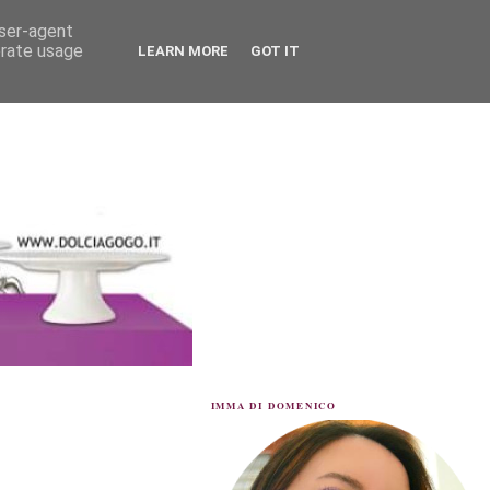
user-agent
erate usage
LEARN MORE
GOT IT
IMMA DI DOMENICO