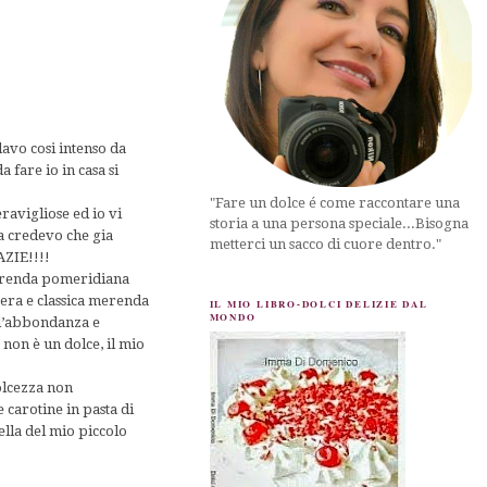
avo cosi intenso da
a fare io in casa si
"Fare un dolce é come raccontare una
ravigliose ed io vi
storia a una persona speciale...Bisogna
a credevo che gia
metterci un sacco di cuore dentro."
AZIE!!!!
 merenda pomeridiana
gera e classica merenda
IL MIO LIBRO-DOLCI DELIZIE DAL
MONDO
 l’abbondanza e
non è un dolce, il mio
olcezza non
 carotine in pasta di
lla del mio piccolo