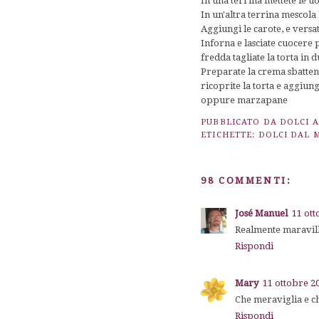
In una terrina mettete le uo
In un'altra terrina mescola l
Aggiungi le carote, e vers
Inforna e lasciate cuocere 
fredda tagliate la torta in d
Preparate la crema sbatten
ricoprite la torta e aggiun
oppure marzapane
PUBBLICATO DA
DOLCI 
ETICHETTE:
DOLCI DAL
98 COMMENTI:
José Manuel
11 ott
Realmente maravill
Rispondi
Mary
11 ottobre 20
Che meraviglia e c
Rispondi