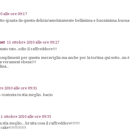
0 alle ore 09:17
tto spunta da questa delizia!assolutamente bellissima e buonissima.buona
ner
11 ottobre 2010 alle ore 09:27
ssato tuto..odio il raffreddore!!!
complimenti per questa meraviglia ma anche per la tortina qui sotto..nn è 
uta verament ebene!!!
lina..
re 2010 alle ore 09:31
contenta tu stia meglio. bacio
11 ottobre 2010 alle ore 09:33
stia meglio...brutta cosa il raffreddore!!!!!!
 cake!!!!!!!!!!!!