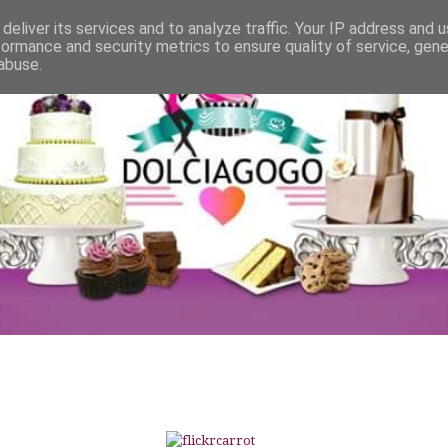
deliver its services and to analyze traffic. Your IP address and 
formance and security metrics to ensure quality of service, gen
abuse.