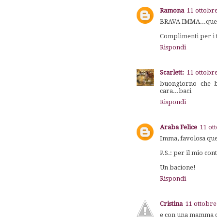
Ramona
11 ottobre
BRAVA IMMA...quest
Complimenti per i t
Rispondi
Scarlett:
11 ottobre
buongiorno che be
cara...baci
Rispondi
Araba Felice
11 ot
Imma, favolosa quest
P.S.: per il mio con
Un bacione!
Rispondi
Cristina
11 ottobre
e con una mamma così