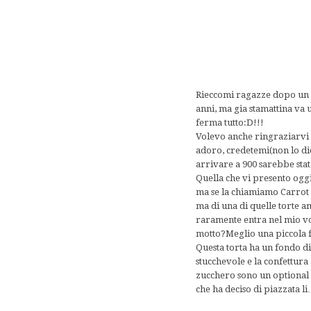
Rieccomi ragazze dopo un f
anni, ma gia stamattina va u
ferma tutto:D!!!
Volevo anche ringraziarvi 
adoro, credetemi(non lo di
arrivare a 900 sarebbe stat
Quella che vi presento oggi
ma se la chiamiamo Carrot 
ma di una di quelle torte 
raramente entra nel mio vo
motto?Meglio una piccola f
Questa torta ha un fondo d
stucchevole e la confettura
zucchero sono un optional 
che ha deciso di piazzata li