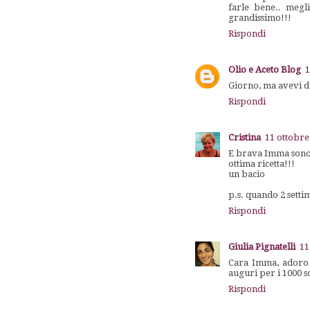
farle bene.. megl
grandissimo!!!
Rispondi
Olio e Aceto Blog
1
Giorno, ma avevi du
Rispondi
Cristina
11 ottobre
E brava Imma sono 
ottima ricetta!!!
un bacio
p.s. quando 2 setti
Rispondi
Giulia Pignatelli
11
Cara Imma, adoro l
auguri per i 1000 s
Rispondi