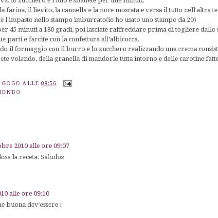
va, lo zucchero e l'olio e sbattete per due minuti.
a farina, il lievito, la cannella e la noce moscata e versa il tutto nell'altra t
ate l'impasto nello stampo imburrato(io ho usato uno stampo da 20)
per 45 minuti a 180 gradi, poi lasciate raffreddare prima di togliere dal
ue parti e farcite con la confettura all’albicocca.
do il formaggio con il burro e lo zucchero realizzando una crema consi
gete volendo, della granella di mandorle tutta intorno e delle carotine fat
A GOGO
ALLE
08:56
 MONDO
obre 2010 alle ore 09:07
osa la receta. Saludos
10 alle ore 09:10
he buona dev'essere !