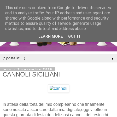
This site uses cookies from Google to deliver its services
and to analyze traffic. Your IP address and user-agent are
shared with Google along with performance and security
metrics to ensure quality of service, generate usage
statistics, and to detect and address abuse.
LEARN MORE
GOT IT
▼
lunedì 1 novembre 2010
CANNOLI SICILIANI
In attesa della torta del mio compleanno che finalmente
sono riuscita a scaricare dalla mia digitale,oggi vi offro in
questa giornata di festa dei deliziosi cannoli, del resto chi