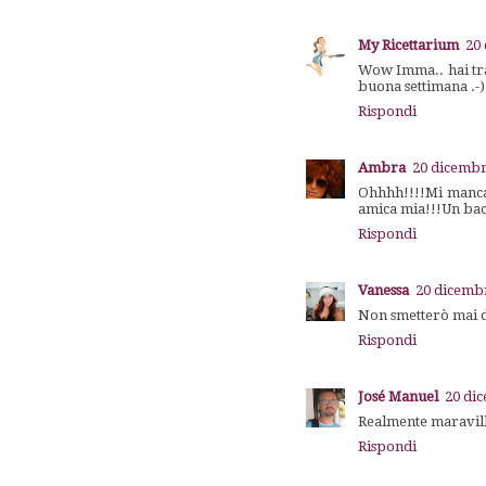
My Ricettarium
20 
Wow Imma.. hai tras
buona settimana .-)
Rispondi
Ambra
20 dicembr
Ohhhh!!!!Mi mancav
amica mia!!!Un bac
Rispondi
Vanessa
20 dicembr
Non smetterò mai di
Rispondi
José Manuel
20 dic
Realmente maravill
Rispondi