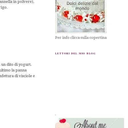
cannella in polvere),
rigo.
Per info clicca sulla copertina
LETTORI DEL MIO BLOG
 un dito di yogurt.
n ultimo la panna
nfettura di visciole e
.