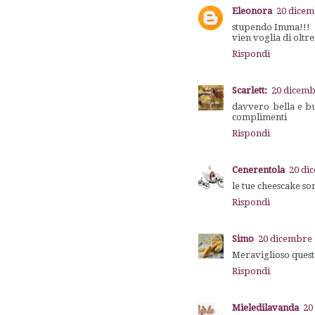
Eleonora
20 dicem
stupendo Imma!!!
vien voglia di oltr
Rispondi
Scarlett:
20 dicemb
davvero bella e bu
complimenti
Rispondi
Cenerentola
20 di
le tue cheescake s
Rispondi
Simo
20 dicembre 
Meraviglioso questo
Rispondi
Mieledilavanda
20