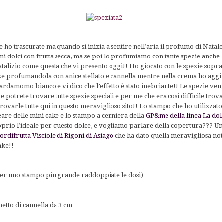
e ho trascurate ma quando si inizia a sentire nell’aria il profumo di Natale
ni dolci con frutta secca, ma se poi lo profumiamo con tante spezie anche
talizio come questa che vi presento oggi!! Ho giocato con le spezie soprat
ke profumandola con anice stellato e cannella mentre nella crema ho aggiu
ardamomo bianco e vi dico che l’effetto è stato inebriante!! Le spezie veng
ve potrete trovare tutte spezie speciali e per me che era cosi difficile trova
trovarle tutte qui in questo meraviglioso sito!! Lo stampo che ho utilizzat
are delle mini cake e lo stampo a cerniera della
GP&me della linea La dolc
roprio l’ideale per questo dolce, e vogliamo parlare della copertura??? U
ordifrutta Visciole di Rigoni di Asiago
che ha dato quella meravigliosa not
ake!!
er uno stampo piu grande raddoppiate le dosi)
hetto di cannella da 3 cm