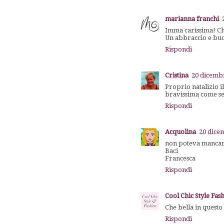
marianna franchi
Imma carissima! Che
Un abbraccio e buo
Rispondi
Cristina
20 dicembr
Proprio natalizio i
bravissima come 
Rispondi
Acquolina
20 dice
non poteva mancare
Baci
Francesca
Rispondi
Cool Chic Style Fas
Che bella in quest
Rispondi