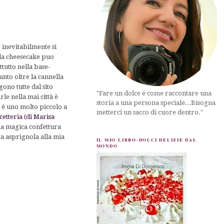
 inevitabilmente si
 la cheesecake puo
tutto nella base-
nto oltre la cannella
ono tutte dal sito
"Fare un dolce é come raccontare una
rle nella mai città è
storia a una persona speciale...Bisogna
o è uno molto piccolo a
metterci un sacco di cuore dentro."
etteria (di Marisa
na magica confettura
a asprignola alla mia
IL MIO LIBRO-DOLCI DELIZIE DAL
MONDO