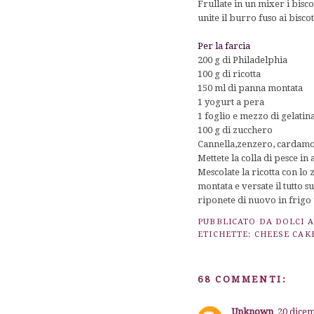
Frullate in un mixer i bisco
unite il burro fuso ai bisco
Per la farcia
200 g di Philadelphia
100 g di ricotta
150 ml di panna montata
1 yogurt a pera
1 foglio e mezzo di gelatin
100 g di zucchero
Cannella,zenzero, cardam
Mettete la colla di pesce in
Mescolate la ricotta con lo 
montata e versate il tutto su
riponete di nuovo in frigo 
PUBBLICATO DA
DOLCI 
ETICHETTE:
CHEESE CAK
68 COMMENTI:
Unknown
20 dicem