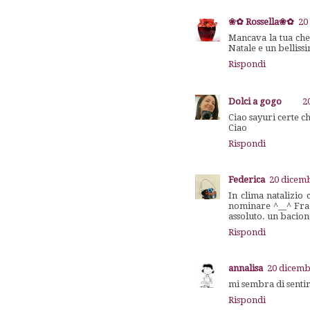
❀✿ Rossella❀✿
20
Mancava la tua che
Natale e un bellis
Rispondi
Dolci a gogo
2
Ciao sayuri certe c
Ciao
Rispondi
Federica
20 dicemb
In clima natalizio 
nominare ^__^ Fra t
assoluto. un bac
Rispondi
annalisa
20 dicemb
mi sembra di senti
Rispondi