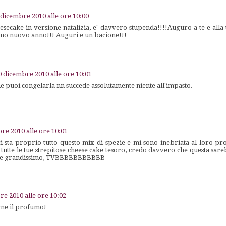
 dicembre 2010 alle ore 10:00
esecake in versione natalizia, e' davvero stupenda!!!!Auguro a te e alla
simo nuovo anno!!! Auguri e un bacione!!!
0 dicembre 2010 alle ore 10:01
he puoi congelarla nn succede assolutamente niente all'impasto.
re 2010 alle ore 10:01
ci sta proprio tutto questo mix di spezie e mi sono inebriata al loro pr
utte le tue strepitose cheese cake tesoro, credo davvero che questa sare
ione grandissimo, TVBBBBBBBBBBB
re 2010 alle ore 10:02
rne il profumo!