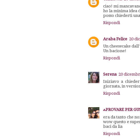
ciao! mi mancavano 
ho la minima idea di
posso chiederti una
Rispondi
Araba Felice
20 di
Un cheesecake dall'
Un bacione!
Rispondi
Serena
20 dicembre
Iniziavo a chieder
giornata, in versio
Rispondi
ஃPROVARE PER GUST
era da tanto che no
wow questo e super
baci da lia
Rispondi