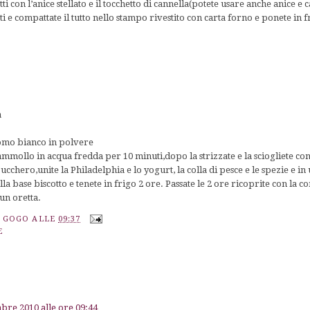
tti con l’anice stellato e il tocchetto di cannella(potete usare anche anice e 
tti e compattate il tutto nello stampo rivestito con carta forno e ponete in f
a
omo bianco in polvere
 ammollo in acqua fredda per 10 minuti,dopo la strizzate e la sciogliete con
zucchero,unite la Philadelphia e lo yogurt, la colla di pesce e le spezie e i
lla base biscotto e tenete in frigo 2 ore. Passate le 2 ore ricoprite con la co
un oretta.
A GOGO
ALLE
09:37
E
bre 2010 alle ore 09:44