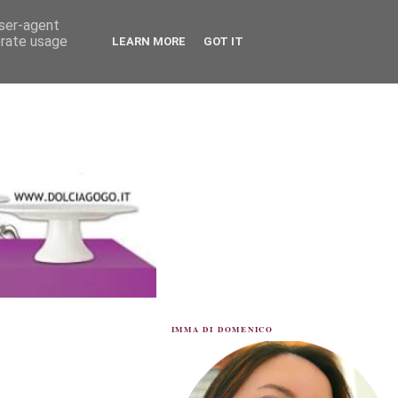
user-agent
erate usage
LEARN MORE
GOT IT
IMMA DI DOMENICO