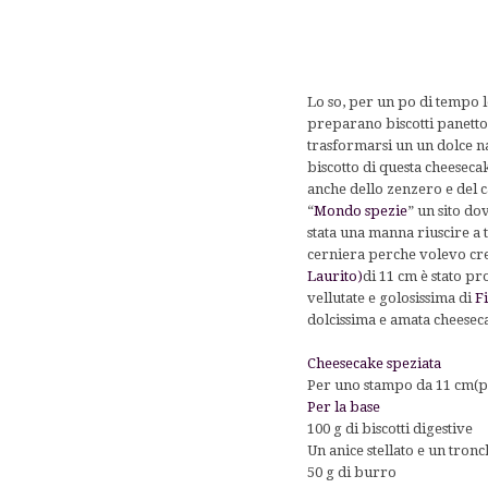
Lo so, per un po di tempo l
preparano biscotti panetto
trasformarsi un un dolce na
biscotto di questa cheeseca
anche dello zenzero e del c
“
Mondo spezie
” un sito do
stata una manna riuscire a 
cerniera perche volevo cre
Laurito)
di 11 cm è stato p
vellutate e golosissima di
Fi
dolcissima e amata cheesec
Cheesecake speziata
Per uno stampo da 11 cm(p
Per la base
100 g di biscotti digestive
Un anice stellato e un tronc
50 g di burro