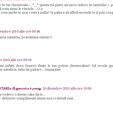
le tue cheesecake... *__* questa mi piace un sacco (adoro la cannella! ). 
 cosa siano le visciole... O.o
 cosa anche se non c'entra nulla? la pasta x struffoli secondo te si può con
cembre 2010 alle ore 09:48
aria natalizia, bravissima Imma!!!
 2010 alle ore 09:58
mi infatti dove fossero finite le tue golose cheesecakes!! Ed eccola qu
ne natalizia, tutta da gustare...Gnaaaaam
AREஃ di ஜиαтαℓια e ριиαஓ
20 dicembre 2010 alle ore 10:00
n vedevo i cheese-cake da te...
 delizioso complimenti imma non ci deludi mai..