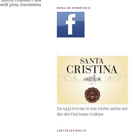
ruberei volentieri una
randi gioia, buonissima
IMMA DI DOMENICO
.
Da oggi trovate le mie ricette anche nel
sito dei Vini Santa Cristina
LIEVITATI DOLCI