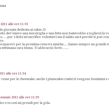
nata
2011 alle ore 11:33
la giornata dedicata ai cakes :D
sto dev'essere una meraviglia e una fetta non basterebbe a togliersi la vogl
to.....per i dolci mi sacrifico volentieri ma il salato sarà perchè si può c
sco.
o preparerò per la prossima cena tra amiche.....hanno sempre un grande s
settimana cara Imma. Ti abbraccio forte.......
011 alle ore 11:34
 come per le cheeseake, anche i plumcakes rustici ti vengono benissimi e ne
gennaio 2011 alle ore 11:39
ico e tu così mi prendi per la gola.