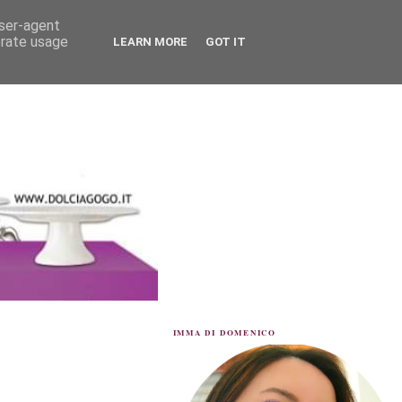
user-agent
erate usage
LEARN MORE
GOT IT
IMMA DI DOMENICO