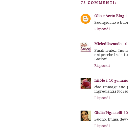
73 COMMENTI:
Olio e Aceto Blog
1
Buongiorno e buon i
Rispondi
Mieledilavanda
10
Finalmente... Imma 
e si perchè i salati
Bacioni
Rispondi
nicole c
10 gennaio
ciao Imma,questo 
ingredienti,i tuoi
Rispondi
Giulia Pignatelli
10
Buono, Imma, dev'e
Rispondi