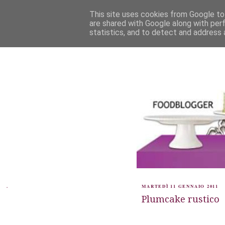
This site uses cookies from Google to 
are shared with Google along with per
statistics, and to detect and address 
.
MARTEDÌ 11 GENNAIO 2011
Plumcake rustico