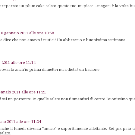
eparato un plum cake salato questo tuo mi piace ..magari è la volta bu
10 gennaio 2011 alle ore 10:58
 e dire che non amavo i rustici! Un abbraccio e buonissima settimana
 2011 alle ore 11:14
ovarlo anch'io prima di mettermi a dieta! un bacione.
ennaio 2011 alle ore 11:21
lci sei un portento! In quelle salate non ti smentisci di certo! Buonissimo 
aio 2011 alle ore 11:24
nche il lunedì diventa "amico" e saporitamente allettante. Sei proprio un
salato.