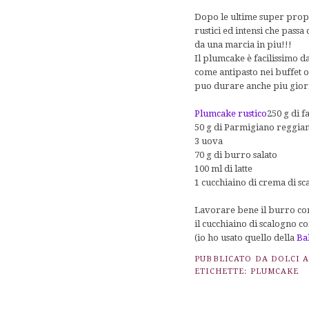
Dopo le ultime super propo
rustici ed intensi che pass
da una marcia in piu!!!
Il plumcake è facilissimo d
come antipasto nei buffet 
puo durare anche piu giorn
Plumcake rustico
250 g di f
50 g di Parmigiano reggiano
3 uova
70 g di burro salato
100 ml di latte
1 cucchiaino di crema di sc
Lavorare bene il burro con
il cucchiaino di scalogno co
(io ho usato quello della
Ba
PUBBLICATO DA
DOLCI 
ETICHETTE:
PLUMCAKE