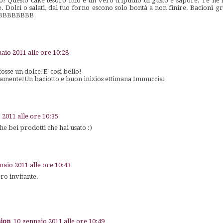
lo! Questo cake tesoro mio è un vero tripudio di gusto e sapore. Te ne 
. Dolci o salati, dal tuo forno escono solo bontà a non finire. Bacioni g
BBBBBBBBB
aio 2011 alle ore 10:28
osse un dolce!E' così bello!
amente!Un baciotto e buon inizios ettimana Immuccia!
 2011 alle ore 10:35
he bei prodotti che hai usato :)
naio 2011 alle ore 10:43
o invitante.
hion
10 gennaio 2011 alle ore 10:49