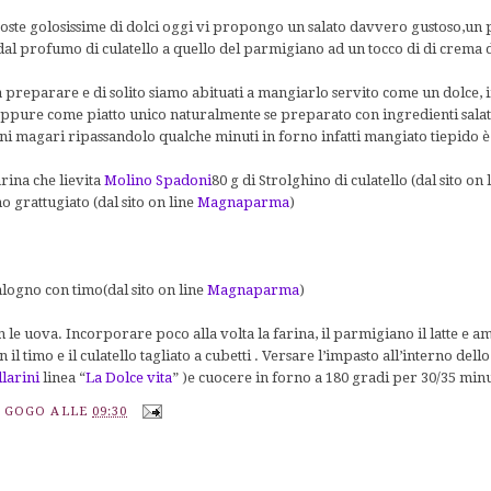
ste golosissime di dolci oggi vi propongo un salato davvero gustoso,un
a dal profumo di culatello a quello del parmigiano ad un tocco di di crema 
a preparare e di solito siamo abituati a mangiarlo servito come un dolce, 
oppure come piatto unico naturalmente se preparato con ingredienti salat
i magari ripassandolo qualche minuti in forno infatti mangiato tiepido 
arina che lievita
Molino Spadoni
80 g di Strolghino di culatello (dal sito on 
 grattugiato (dal sito on line
Magnaparma
)
alogno con timo(dal sito on line
Magnaparma
)
 le uova. Incorporare poco alla volta la farina, il parmigiano il latte e
n il timo e il culatello tagliato a cubetti . Versare l’impasto all’interno d
llarini
linea “
La Dolce vita
” )e cuocere in forno a 180 gradi per 30/35 minu
A GOGO
ALLE
09:30