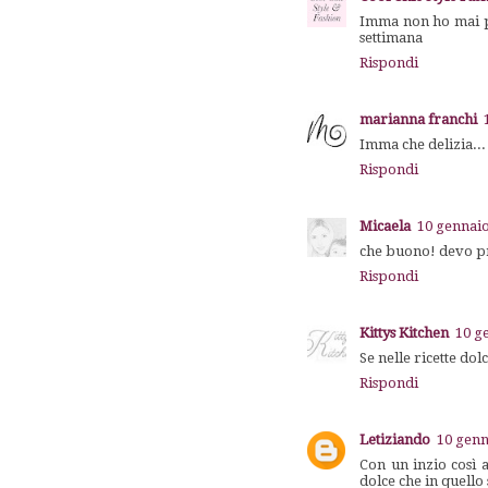
Imma non ho mai pr
settimana
Rispondi
marianna franchi
Imma che delizia...
Rispondi
Micaela
10 gennaio
che buono! devo pr
Rispondi
Kittys Kitchen
10 g
Se nelle ricette do
Rispondi
Letiziando
10 genn
Con un inzio così a
dolce che in quello 