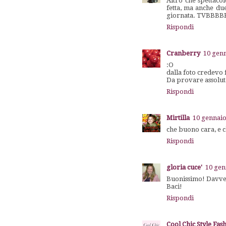
Altro che spettaco
fetta, ma anche due
giornata. TVBBB
Rispondi
Cranberry
10 genn
:O
dalla foto credevo f
Da provare assolut
Rispondi
Mirtilla
10 gennaio
che buono cara, e c
Rispondi
gloria cuce'
10 gen
Buonissimo! Davver
Baci!
Rispondi
Cool Chic Style Fas