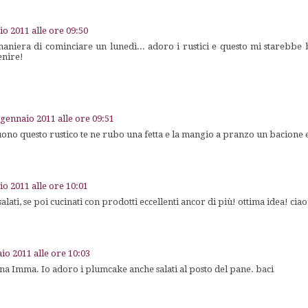
io 2011 alle ore 09:50
aniera di cominciare un lunedì... adoro i rustici e questo mi starebbe 
enire!
 gennaio 2011 alle ore 09:51
o questo rustico te ne rubo una fetta e la mangio a pranzo un bacione 
io 2011 alle ore 10:01
lati, se poi cucinati con prodotti eccellenti ancor di più! ottima idea! cia
io 2011 alle ore 10:03
na Imma. Io adoro i plumcake anche salati al posto del pane. baci