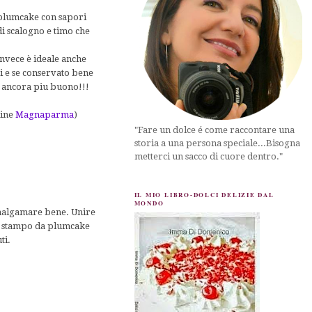
 plumcake con sapori
di scalogno e timo che
invece è ideale anche
i e se conservato bene
è ancora piu buono!!!
line
Magnaparma
)
"Fare un dolce é come raccontare una
storia a una persona speciale...Bisogna
metterci un sacco di cuore dentro."
IL MIO LIBRO-DOLCI DELIZIE DAL
MONDO
 amalgamare bene. Unire
ello stampo da plumcake
ti.