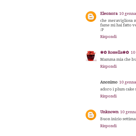
Eleonora
10 genna
che meravigliosa m
fame mi hai fatto v
:P
Rispondi
❀✿ Rossella❀✿
10
Mamma mia che buon
Rispondi
Anonimo
10 genna
adoro i plum cake sa
Rispondi
Unknown
10 genna
Buon inizio settima
Rispondi