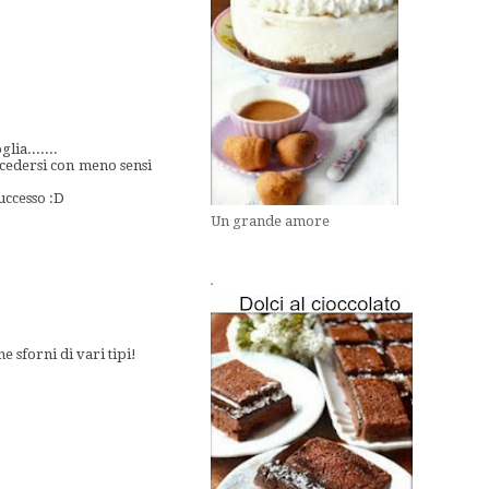
ia.......
oncedersi con meno sensi
uccesso :D
Un grande amore
.
 sforni di vari tipi!