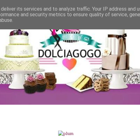
deliver its services and to analyze traffic. Your IP address and 
formance and security metrics to ensure quality of service, gen
abuse.