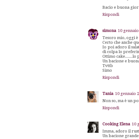
Bacio e buona gior
Rispondi
simona
10 gennaio 
Tesoro mio, oggi è 
Certo che anche que
Io poi adoro il sala
di colpa lo preferi
Ottimo cake......l
Un bacione e buona 
Tvttb
Simo
Rispondi
Tania
10 gennaio 2
Non so, ma è un po'
Rispondi
Cooking Elena
10 
Imma, adoro il rust
Un bacione grande