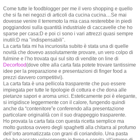
Come tutte le foodblogger per me il vero shopping e quello
che si fa nei negozi di articoli da cucina cucina…Se mai
dovesse venire il terremoto la mia casa resterebbe in piedi
poggiandosi sulla quantità industriale di caccavelle che ho
sparse per casa:D e poi ci sono i vari attrezzi quasi sempre
inutili:D ma "indispensabili".
La carta fata mi ha incuriosita subito è stata una di quelle
novità che dovevo assolutamente provare, un vero colpo di
fulmine e l’ho trovata qui sul sito di vendite on line di
Decorfood
(dove oltre alla carta fata potete trovare tantissime
idee per la preparazione e presentazioni di finger food a
prezzi davvero competitivi).
La carta fata è una pellicola trasparente che puo essere
impiegata per tutte le tipologie di cottura e che dona alle
pietanze sapori e aroma unici. Esteticamente poi è elegante,
si irrigidisce leggermente con il calore, fungendo quindi
anche da “contenitore”e conferendo alla presentazione
particolare originalità con il suo drappeggio trasparente.
Ho provata la carta fata con questa ricetta semplice ma
molto gustosa ovvero degli spaghetti alla chitarra al profumo
dell’orto aromatizzata con grani di coriandolo. Una pasta
che ho passato velocemente in forno e servita all’interno di