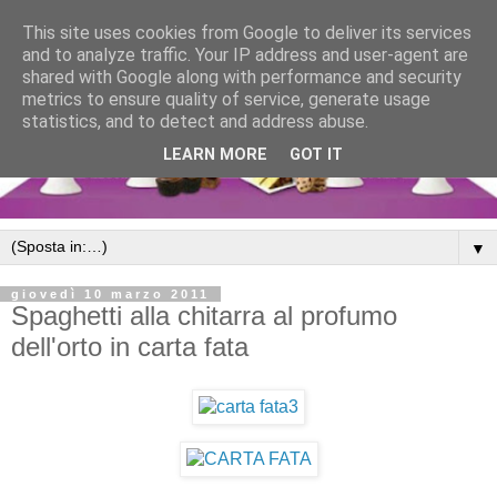
This site uses cookies from Google to deliver its services
and to analyze traffic. Your IP address and user-agent are
shared with Google along with performance and security
metrics to ensure quality of service, generate usage
statistics, and to detect and address abuse.
LEARN MORE
GOT IT
▼
giovedì 10 marzo 2011
Spaghetti alla chitarra al profumo
dell'orto in carta fata