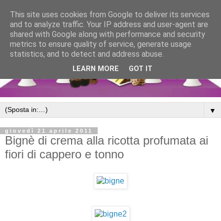
This site uses cookies from Google to deliver its services
and to analyze traffic. Your IP address and user-agent are
shared with Google along with performance and security
metrics to ensure quality of service, generate usage
statistics, and to detect and address abuse.
LEARN MORE
GOT IT
▼
giovedì 21 aprile 2011
Bignè di crema alla ricotta profumata ai
fiori di cappero e tonno