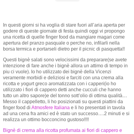
In questi giorni si ha voglia di stare fuori all’aria aperta per
godere di queste giornate di festa quindi oggi vi propongo
una ricetta di quelle finger food da mangiare magari come
apertura del pranzo pasquale o perche no, infilarli nella
borsa termica e portarseli dietro per il picnic di pasquetta!!
Questi bignè salati sono velocissimi da preparare(se avete
intenzione di fare anche i bignè allora un attimo di tempo in
piu ci vuole). Io ho utilizzato dei bignè della Vicenzi
veramente morbidi e deliziosi e farciti con una crema alla
ricotta e yogurt greco aromatizzata con i capperi(io ho
utilizzato i fiori di cappero detti anche cucculi che hanno
tutto un altro sapore)e del tonno sott’olio di ottima qualità…
Messo il cappelletto, li ho posizionati su questi piattini da
finger food di
Atmosfere Italiana
e li ho presentati in tavola
ad una cena fra amici ed è stato un successo….2 minuti e si
realizza un ottimo bocconcino gustoso!!!!
Bignè di crema alla ricotta profumata ai fiori di cappero e