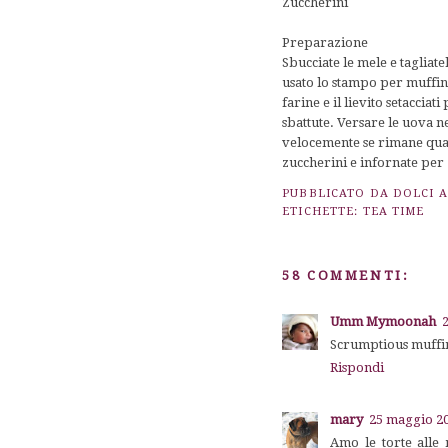
Zuccherini
Preparazione
Sbucciate le mele e tagliate
usato lo stampo per muffi
farine e il lievito setacciat
sbattute. Versare le uova ne
velocemente se rimane qual
zuccherini e infornate per 
PUBBLICATO DA
DOLCI 
ETICHETTE:
TEA TIME
58 COMMENTI:
Umm Mymoonah
Scrumptious muffins
Rispondi
mary
25 maggio 20
Amo le torte alle