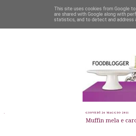
This site uses cookies from Google to 
are shared with Google along with per
statistics, and to detect and address 
.
GIOVEDÌ 26 MAGGIO 2011
Muffin mela e car