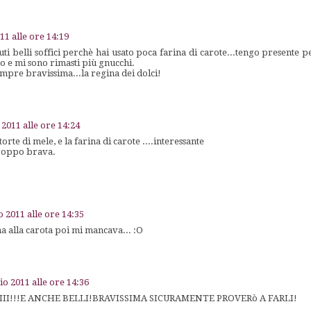
1 alle ore 14:19
uti belli soffici perchè hai usato poca farina di carote...tengo presente p
 e mi sono rimasti più gnucchi.
mpre bravissima...la regina dei dolci!
2011 alle ore 14:24
torte di mele, e la farina di carote ....interessante
roppo brava.
 2011 alle ore 14:35
a alla carota poi mi mancava... :O
o 2011 alle ore 14:36
III!!!E ANCHE BELLI!BRAVISSIMA SICURAMENTE PROVERò A FARLI!