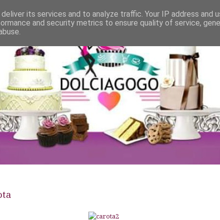
deliver its services and to analyze traffic. Your IP address and 
formance and security metrics to ensure quality of service, gen
abuse.
ota