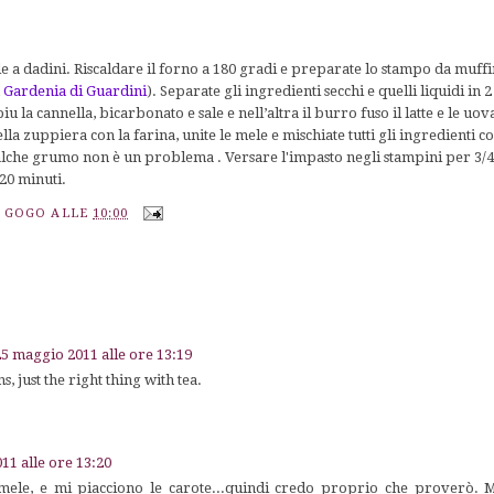
le a dadini. Riscaldare il forno a 180 gradi e preparate lo stampo da muffin
n
Gardenia di Guardini
). Separate gli ingredienti secchi e quelli liquidi in 
i piu la cannella, bicarbonato e sale e nell’altra il burro fuso il latte e le 
lla zuppiera con la farina, unite le mele e mischiate tutti gli ingredienti c
che grumo non è un problema . Versare l'impasto negli stampini per 3/4 
20 minuti.
A GOGO
ALLE
10:00
25 maggio 2011 alle ore 13:19
, just the right thing with tea.
11 alle ore 13:20
 mele, e mi piacciono le carote...quindi credo proprio che proverò. 