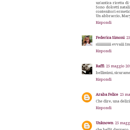
un'antica ricetta di
Sono dolcetti natal
contenitori ermetic
Un abbraccio, Mar
Rispondi
Federica Simoni
25
siiiiiiiiiiii evvaiii
Rispondi
Raffi
25 maggio 201
bellissimi, sicuram
Rispondi
Araba Felice
25 ma
Che dire, una delizi
Rispondi
Unknown
25 maggi
che belli! davvero 