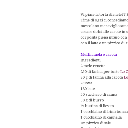
Vi piace la torta di mele?? 
Time di oggi ci concediamo 
mescolano meravigliosament
creare dolci alle carote in 
corposità piena infuso con 
con il latte e un pizzico d
Muffin mela e carota
Ingredienti
2 mele renette
250 di farina per torte
Lo 
30 g di farina alla carota
Lo
2 uova
180 latte
50 zucchero di canna
50 g di burro
½ bustina di lievito
1 cucchiaino di bicarbonat
1 cucchiaino di cannella
Un pizzico di sale