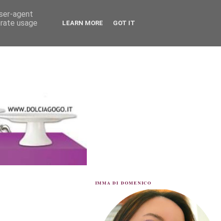
user-agent
erate usage
LEARN MORE
GOT IT
IMMA DI DOMENICO