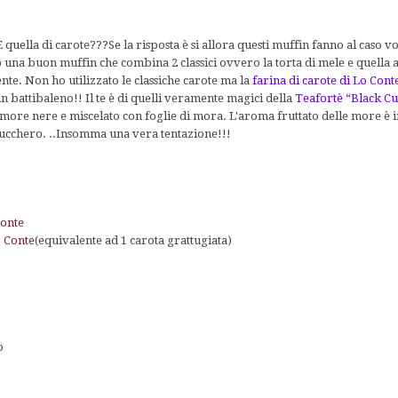
E quella di carote???Se la risposta è si allora questi muffin fanno al caso vo
una buon muffin che combina 2 classici ovvero la torta di mele e quella al
e. Non ho utilizzato le classiche carote ma la
farina di carote di Lo Cont
un battibaleno!! Il te è di quelli veramente magici della
Teafortè “Black C
more nere e miscelato con foglie di mora. L'aroma fruttato delle more è ir
i zucchero. ..Insomma una vera tentazione!!!
Conte
 Conte
(equivalente ad 1 carota grattugiata)
o