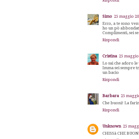
Rispondi
Simo
25 maggio 201
Ecco, a te sono ven
ho un pò abbondato
Complimenti, sei se
Rispondi
Cristina
25 maggio 
Lo sai che adoro le 
Imma sei sempre t
un bacio
Rispondi
Barbara
25 maggio
Che buoni! La farin
Rispondi
Unknown
25 maggi
CHISSà CHE BUON