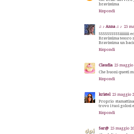
bravissima
Rispondi
♫ ♪ Anna ♫ ♪
25 ma
SSSSSSSSSSiiiiiiii
Bravissima tesoro 
Bravissima un bac
Rispondi
Claudia
25 maggio 
Che buoni questi muf
Rispondi
kristel
25 maggio 2
Proprio stamattina
trovo i tuoi golosi
Rispondi
Sar@
25 maggio 20