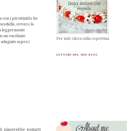
 con i pirottini(Io ho
2 scodelle, ovvero le
uova leggermente
on un cucchiaio
Per info clicca sulla copertina
adagiate sopra i
LETTORI DEL MIO BLOG
.
Mi piacerebbe postarti