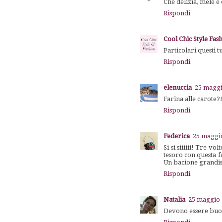
Che delizia, mele e 
Rispondi
Cool Chic Style Fas
Particolari questi t
Rispondi
elenuccia
25 maggi
Farina alle carote?
Rispondi
Federica
25 maggio
Sì sì siiiiiì! Tre v
tesoro con questa f
Un bacione grand
Rispondi
Natalia
25 maggio 
Devono essere buoni