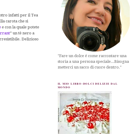
stro infatti per il Tea
la carota che si
e
e con la quale potete
urrant
” un tè nero a
resistibile. Delizioso
"Fare un dolce é come raccontare una
storia a una persona speciale...Bisogna
metterci un sacco di cuore dentro."
IL MIO LIBRO-DOLCI DELIZIE DAL
MONDO