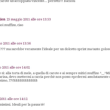
carote un'accoppiata vincente... perfetti!!! Bacioni
hion
25 maggio 2011 alle ore 13:53
uoi muffins, ciao
o 2011 alle ore 13:56
!??? ma sarebbe veramente l'ideale per un dolcetto sprint ma tanto golos
 2011 alle ore 14:02
olte sì: alla torta di mele, a quella di carote e ai sempre mitici muffins ^__^
arina, devo mettermi a caccia perchè non posso eprdermi assolutamente que
issimo, TVBBBBBBBBBBB
2011 alle ore 14:12
ssimi. Ideali per la pausa tè!