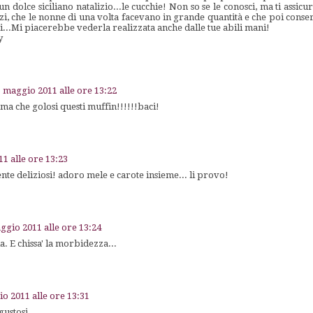
 un dolce siciliano natalizio...le cucchie! Non so se le conosci, ma ti assic
izi, che le nonne di una volta facevano in grande quantità e che poi con
i...Mi piacerebbe vederla realizzata anche dalle tue abili mani!
y
 maggio 2011 alle ore 13:22
 Imma che golosi questi muffin!!!!!!baci!
1 alle ore 13:23
ente deliziosi! adoro mele e carote insieme... li provo!
ggio 2011 alle ore 13:24
a. E chissa' la morbidezza...
o 2011 alle ore 13:31
gustosi.