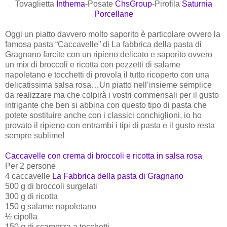
Tovaglietta
Inthema
-Posate
ChsGroup
-Pirofila
Saturnia
Porcellane
Oggi un piatto davvero molto saporito è particolare ovvero la
famosa pasta “Caccavelle” di La fabbrica della pasta di
Gragnano farcite con un ripieno delicato e saporito ovvero
un mix di broccoli e ricotta con pezzetti di salame
napoletano e tocchetti di provola il tutto ricoperto con una
delicatissima salsa rosa…Un piatto nell’insieme semplice
da realizzare ma che colpirà i vostri commensali per il gusto
intrigante che ben si abbina con questo tipo di pasta che
potete sostituire anche con i classici conchiglioni, io ho
provato il ripieno con entrambi i tipi di pasta e il gusto resta
sempre sublime!
Caccavelle con crema di broccoli e ricotta in salsa rosa
Per 2 persone
4 caccavelle
La Fabbrica della pasta di Gragnano
500 g di broccoli surgelati
300 g di ricotta
150 g salame napoletano
½ cipolla
150 g di scamorza a tocchetti