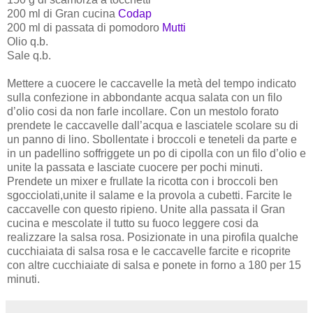
200 ml di Gran cucina
Codap
200 ml di passata di pomodoro
Mutti
Olio q.b.
Sale q.b.
Mettere a cuocere le caccavelle la metà del tempo indicato
sulla confezione in abbondante acqua salata con un filo
d’olio cosi da non farle incollare. Con un mestolo forato
prendete le caccavelle dall’acqua e lasciatele scolare su di
un panno di lino. Sbollentate i broccoli e teneteli da parte e
in un padellino soffriggete un po di cipolla con un filo d’olio e
unite la passata e lasciate cuocere per pochi minuti.
Prendete un mixer e frullate la ricotta con i broccoli ben
sgocciolati,unite il salame e la provola a cubetti. Farcite le
caccavelle con questo ripieno. Unite alla passata il Gran
cucina e mescolate il tutto su fuoco leggere cosi da
realizzare la salsa rosa. Posizionate in una pirofila qualche
cucchiaiata di salsa rosa e le caccavelle farcite e ricoprite
con altre cucchiaiate di salsa e ponete in forno a 180 per 15
minuti.