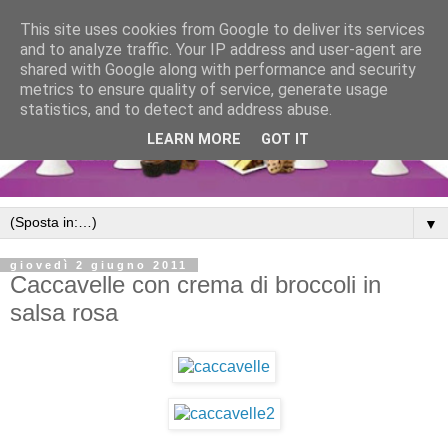
This site uses cookies from Google to deliver its services
and to analyze traffic. Your IP address and user-agent are
shared with Google along with performance and security
metrics to ensure quality of service, generate usage
statistics, and to detect and address abuse.
LEARN MORE
GOT IT
▼
giovedì 2 giugno 2011
Caccavelle con crema di broccoli in
salsa rosa