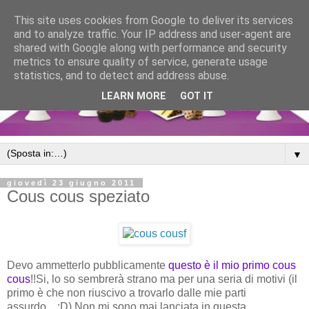
This site uses cookies from Google to deliver its services
and to analyze traffic. Your IP address and user-agent are
shared with Google along with performance and security
metrics to ensure quality of service, generate usage
statistics, and to detect and address abuse.
LEARN MORE
GOT IT
▼
giovedì 23 giugno 2011
Cous cous speziato
Devo ammetterlo pubblicamente
questo è il mio primo cous
cous
!!Si, lo so sembrerà strano ma per una seria di motivi (il
primo è che non riuscivo a trovarlo dalle mie parti
assurdo....:D).Non mi sono mai lanciata in questa