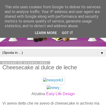
This site uses cookies from Google to deliver its services
and to analyze traffic. Your IP address and user-agent are
shared with Google along with performance and security
metrics to ensure quality of service, generate usage
statistics, and to detect and address abuse.
LEARN MORE
GOT IT
▼
martedì 18 ottobre 2011
Cheesecake al dulce de leche
Alzatina
Easy Life Design
Vi avevo detto che ne avevo di cheesecake in archivio ma