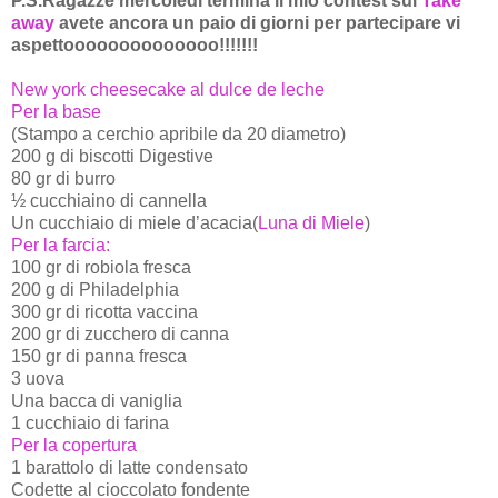
P.S.Ragazze mercoledi termina il mio contest sul
Take
away
avete ancora un paio di giorni per partecipare vi
aspettoooooooooooooo!!!!!!!
New york cheesecake al dulce de leche
Per la base
(Stampo a cerchio apribile da 20 diametro)
200 g di biscotti Digestive
80 gr di burro
½ cucchiaino di cannella
Un cucchiaio di miele d’acacia(
Luna di Miele
)
Per la farcia:
100 gr di robiola fresca
200 g di Philadelphia
300 gr di ricotta vaccina
200 gr di zucchero di canna
150 gr di panna fresca
3 uova
Una bacca di vaniglia
1 cucchiaio di farina
Per la copertura
1 barattolo di latte condensato
Codette al cioccolato fondente