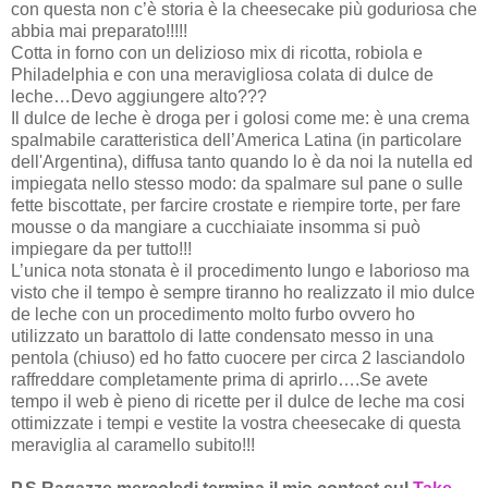
con questa non c’è storia è la cheesecake più goduriosa che
abbia mai preparato!!!!!
Cotta in forno con un delizioso mix di ricotta, robiola e
Philadelphia e con una meravigliosa colata di dulce de
leche…Devo aggiungere alto???
Il dulce de leche è droga per i golosi come me: è una crema
spalmabile caratteristica dell’America Latina (in particolare
dell'Argentina), diffusa tanto quando lo è da noi la nutella ed
impiegata nello stesso modo: da spalmare sul pane o sulle
fette biscottate, per farcire crostate e riempire torte, per fare
mousse o da mangiare a cucchiaiate insomma si può
impiegare da per tutto!!!
L’unica nota stonata è il procedimento lungo e laborioso ma
visto che il tempo è sempre tiranno ho realizzato il mio dulce
de leche con un procedimento molto furbo ovvero ho
utilizzato un barattolo di latte condensato messo in una
pentola (chiuso) ed ho fatto cuocere per circa 2 lasciandolo
raffreddare completamente prima di aprirlo….Se avete
tempo il web è pieno di ricette per il dulce de leche ma cosi
ottimizzate i tempi e vestite la vostra cheesecake di questa
meraviglia al caramello subito!!!