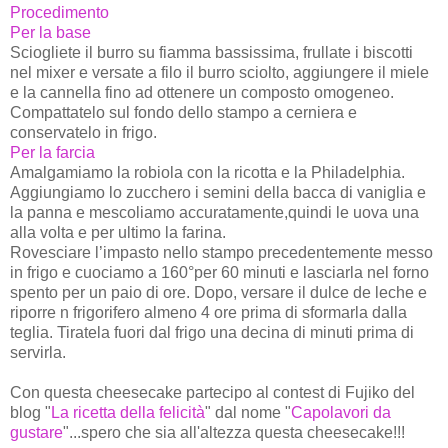
Procedimento
Per la base
Sciogliete il burro su fiamma bassissima, frullate i biscotti
nel mixer e versate a filo il burro sciolto, aggiungere il miele
e la cannella fino ad ottenere un composto omogeneo.
Compattatelo sul fondo dello stampo a cerniera e
conservatelo in frigo.
Per la farcia
Amalgamiamo la robiola con la ricotta e la Philadelphia.
Aggiungiamo lo zucchero i semini della bacca di vaniglia e
la panna e mescoliamo accuratamente,quindi le uova una
alla volta e per ultimo la farina.
Rovesciare l’impasto nello stampo precedentemente messo
in frigo e cuociamo a 160°per 60 minuti e lasciarla nel forno
spento per un paio di ore. Dopo, versare il dulce de leche e
riporre n frigorifero almeno 4 ore prima di sformarla dalla
teglia. Tiratela fuori dal frigo una decina di minuti prima di
servirla.
Con questa cheesecake partecipo al contest di Fujiko del
blog "
La ricetta della felicità
" dal nome "
Capolavori da
gustare
"...spero che sia all'altezza questa cheesecake!!!