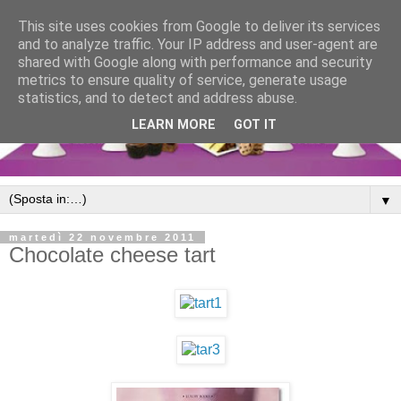
This site uses cookies from Google to deliver its services
and to analyze traffic. Your IP address and user-agent are
shared with Google along with performance and security
metrics to ensure quality of service, generate usage
statistics, and to detect and address abuse.
LEARN MORE
GOT IT
▼
martedì 22 novembre 2011
Chocolate cheese tart