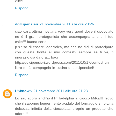
Alice
Rispondi
dolcipensieri
21 novembre 2011 alle ore 20:26
ciao cara ottima ricettina very very good dove il cioccolato
ne è il gran protagonista che accompagna anche il tuo
cake!!! buona serta
p.s.: so di essere logorroica, ma che ne dici di partecipare
con questa bontà al mio contest? sempre se ti va, ti
ringrazio già da ora... baci
http://dolcipensieri.wordpress.com/2011/10/17/contest-un-
libro-mi-fa-compagnia-in-cucina-di-dolcipensieri/
Rispondi
Unknown
21 novembre 2011 alle ore 21:23
Lo sai, adoro anch'io il Philadelphia al ciocco Milka!!! Trovo
che il saporino leggermente acidulo del formaggio smorzi la
dolcezza infinita della cioccolata, proprio un prodotto che
adoro!!!