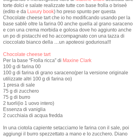
torte dolci e salate realizzate tutte con base frolla o briseè
(edito e da
Luxury book
) ho preso spunto per questa
Chocolate cheese tart che io ho modificando usando per la
base sablè oltre la farina 00 anche quella al grano saraceno
e con una crema morbida e golosa dove ho aggiunto anche
un po di pistacchi ed ho accompagnato con una tazza di
cioccolato bianco della …un apoteosi goduriosa!!!
Chocolate cheese tart
Per la base “Frolla ricca” di
Maxine Clark
100 g di farina 00
100 g di farina di grano saraceno(per la versione originale
utilizzate altri 100 g di farina oo)
1 presa di sale
75 g di zucchero
75 g di burro
2 tuorli(io 1 uovo intero)
Essenza di vaniglia
2 cucchiaia di acqua fredda
In una ciotola capiente setacciamo le farina con il sale, poi
aggiungi il burro spezzettato a mano e lo zucchero. Diano