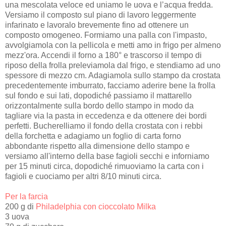
una mescolata veloce ed uniamo le uova e l’acqua fredda.
Versiamo il composto sul piano di lavoro leggermente
infarinato e lavoralo brevemente fino ad ottenere un
composto omogeneo. Formiamo una palla con l'impasto,
avvolgiamola con la pellicola e metti amo in frigo per almeno
mezz'ora. Accendi il forno a 180° e trascorso il tempo di
riposo della frolla preleviamola dal frigo, e stendiamo ad uno
spessore di mezzo cm. Adagiamola sullo stampo da crostata
precedentemente imburrato, facciamo aderire bene la frolla
sul fondo e sui lati, dopodiché passiamo il mattarello
orizzontalmente sulla bordo dello stampo in modo da
tagliare via la pasta in eccedenza e da ottenere dei bordi
perfetti. Bucherelliamo il fondo della crostata con i rebbi
della forchetta e adagiamo un foglio di carta forno
abbondante rispetto alla dimensione dello stampo e
versiamo all'interno della base fagioli secchi e inforniamo
per 15 minuti circa, dopodiché rimuoviamo la carta con i
fagioli e cuociamo per altri 8/10 minuti circa.
Per la farcia
200 g di
Philadelphia con cioccolato Milka
3 uova