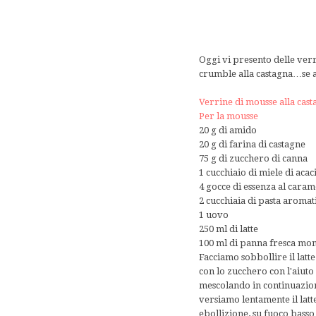
Oggi vi presento delle ver
crumble alla castagna…se a
Verrine di mousse alla cas
Per la mousse
20 g di amido
20 g di farina di castagne
75 g di zucchero di canna
1 cucchiaio di miele di acac
4 gocce di essenza al caram
2 cucchiaia di pasta aromat
1 uovo
250 ml di latte
100 ml di panna fresca mon
Facciamo sobbollire il latt
con lo zucchero con l'aiuto 
mescolando in continuazion
versiamo lentamente il latt
ebollizione, su fuoco bass