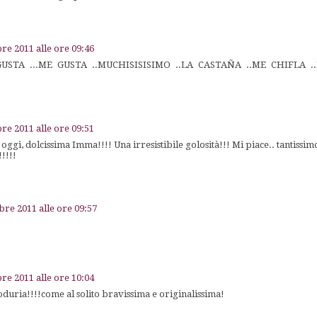
e 2011 alle ore 09:46
USTA ...ME GUSTA ..MUCHISISISIMO ..LA CASTAÑA ..ME CHIFLA .
e 2011 alle ore 09:51
oggi, dolcissima Imma!!!! Una irresistibile golosità!!! Mi piace.. tantissim
!!!!
re 2011 alle ore 09:57
!
e 2011 alle ore 10:04
uria!!!!come al solito bravissima e originalissima!