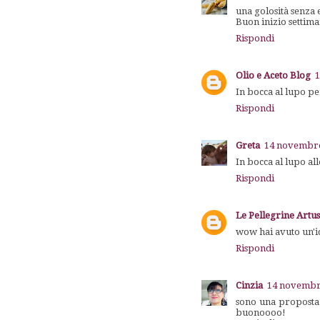
una golosità senza e
Buon inizio settim
Rispondi
Olio e Aceto Blog
1
In bocca al lupo per 
Rispondi
Greta
14 novembre 
In bocca al lupo al
Rispondi
Le Pellegrine Artus
wow hai avuto un'i
Rispondi
Cinzia
14 novembre
sono una proposta 
buonoooo!