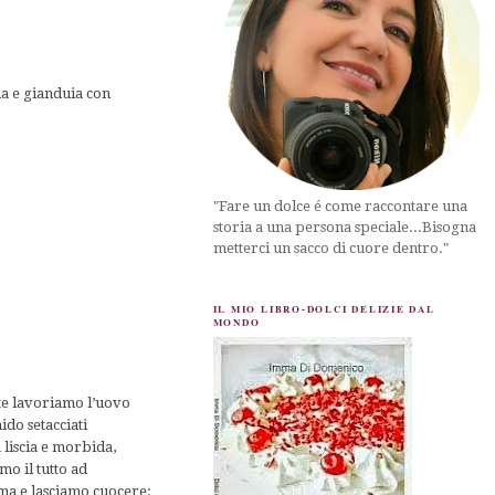
na e gianduia con
"Fare un dolce é come raccontare una
storia a una persona speciale...Bisogna
metterci un sacco di cuore dentro."
IL MIO LIBRO-DOLCI DELIZIE DAL
MONDO
rte lavoriamo l’uovo
ido setacciati
liscia e morbida,
mo il tutto ad
ma e lasciamo cuocere: