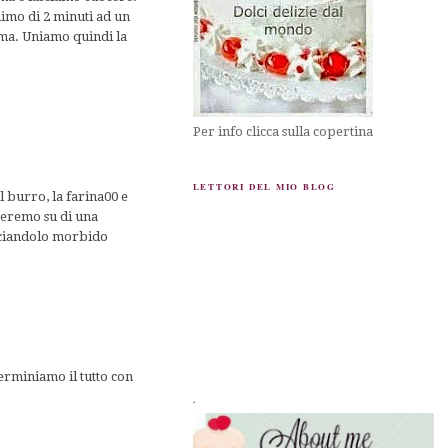
imo di 2 minuti ad un
ema. Uniamo quindi la
Per info clicca sulla copertina
LETTORI DEL MIO BLOG
l burro, la farina00 e
ageremo su di una
asciandolo morbido
erminiamo il tutto con
.