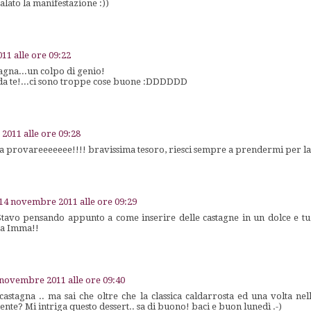
alato la manifestazione :))
1 alle ore 09:22
tagna...un colpo di genio!
da te!...ci sono troppe cose buone :DDDDDD
2011 alle ore 09:28
da provareeeeeee!!!! bravissima tesoro, riesci sempre a prendermi per la
14 novembre 2011 alle ore 09:29
Stavo pensando appunto a come inserire delle castagne in un dolce e tu,
ma Imma!!
 novembre 2011 alle ore 09:40
astagna .. ma sai che oltre che la classica caldarrosta ed una volta nel
te? Mi intriga questo dessert.. sa di buono! baci e buon lunedì .-)