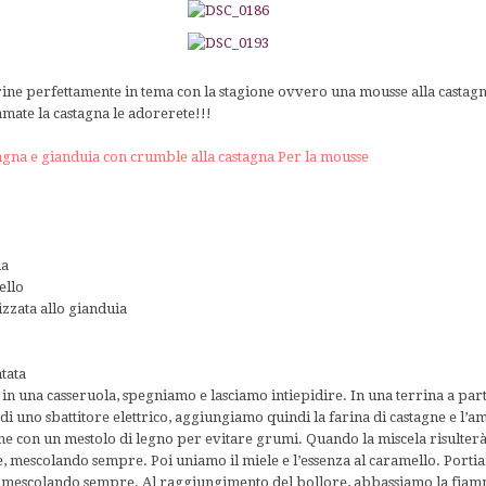
rine perfettamente in tema con la stagione ovvero una mousse alla castag
mate la castagna le adorerete!!!
tagna e gianduia con crumble alla castagna
Per la mousse
ia
ello
izzata allo gianduia
tata
e in una casseruola, spegniamo e lasciamo intiepidire. In una terrina a pa
di uno sbattitore elettrico, aggiungiamo quindi la farina di castagne e l’am
e con un mestolo di legno per evitare grumi. Quando la miscela risulterà 
e, mescolando sempre. Poi uniamo il miele e l’essenza al caramello. Portia
o mescolando sempre. Al raggiungimento del bollore, abbassiamo la fiam