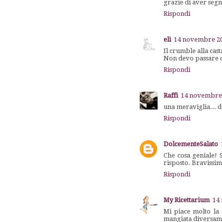
grazie di aver segn
Rispondi
eli
14 novembre 201
Il crumble alla cas
Non devo passare 
Rispondi
Raffi
14 novembre 
una meraviglia... 
Rispondi
DolcementeSalato
Che cosa geniale! 
risposto. Bravissi
Rispondi
My Ricettarium
14
Mi piace molto la c
mangiata diversamen