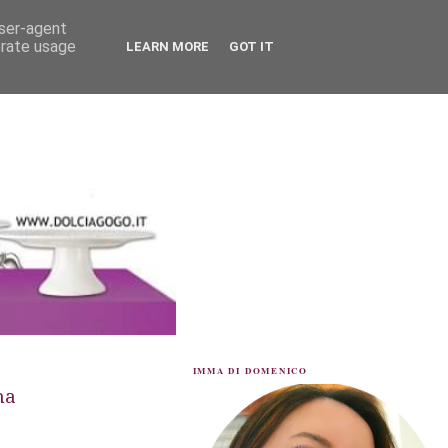
user-agent
erate usage
LEARN MORE
GOT IT
IMMA DI DOMENICO
na