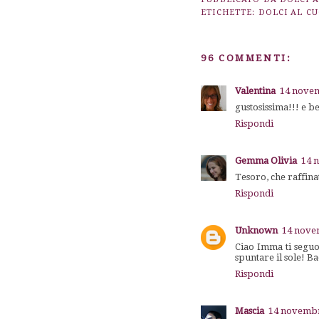
ETICHETTE:
DOLCI AL C
96 COMMENTI:
Valentina
14 novem
gustosissima!!! e be
Rispondi
Gemma Olivia
14 
Tesoro, che raffina
Rispondi
Unknown
14 novem
Ciao Imma ti seguo
spuntare il sole! Ba
Rispondi
Mascia
14 novembre