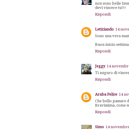
non sono belle Imma
devi vincere tu!!!
Rispondi
Letiziando
14 nove
Sono una vera manna
Buon inizio settima
Rispondi
Jeggy
14 novembre
Ti auguro di vincer
Rispondi
Araba Felice
14 no
Che bello passare d
Bravissima, come s
Rispondi
Simo
14 novembre 