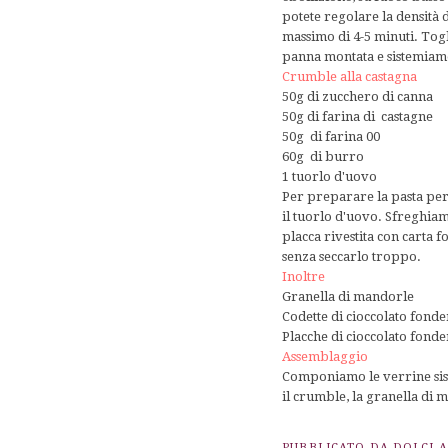
potete regolare la densità
massimo di 4-5 minuti. Tog
panna montata e sistemiamo
Crumble alla castagna
50g di zucchero di canna
50g di farina di castagne
50g di farina 00
60g di burro
1 tuorlo d'uovo
Per preparare la pasta per 
il tuorlo d'uovo. Sfreghiam
placca rivestita con carta
senza seccarlo troppo.
Inoltre
Granella di mandorle
Codette di cioccolato fonde
Placche di cioccolato fonde
Assemblaggio
Componiamo le verrine sist
il crumble, la granella di m
PUBBLICATO DA
DOLCI 