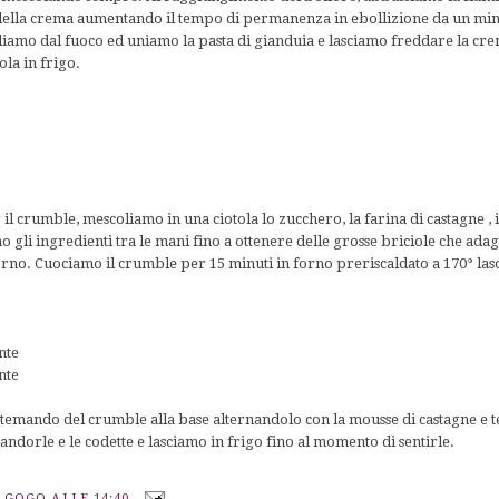
 della crema aumentando il tempo di permanenza in ebollizione da un min
liamo dal fuoco ed uniamo la pasta di gianduia e lasciamo freddare la cr
la in frigo.
il crumble, mescoliamo in una ciotola lo zucchero, la farina di castagne , i
o gli ingredienti tra le mani fino a ottenere delle grosse briciole che ad
 forno. Cuociamo il crumble per 15 minuti in forno preriscaldato a 170° l
nte
nte
emando del crumble alla base alternandolo con la mousse di castagne e t
andorle e le codette e lasciamo in frigo fino al momento di sentirle.
A GOGO
ALLE
14:40