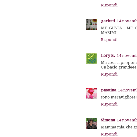
Rispondi
garlutti
14 novembr
ME GUSTA ..ME G
MARIMI
Rispondi
Lory B.
14 novembr
Ma cosa ci proponi 
Un bacio grandeee!
Rispondi
patatina
14 novemb
sono meravigliose
Rispondi
Simona
14 novembr
Mamma mia, che god
Rispondi