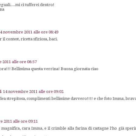
guali....mi ci tufferei dentro!
ana
4 novembre 2011 alle ore 08:49
il contest, ricetta sfiziosa, baci.
2011 alle ore 08:57
lora!!! Bellissima questa verrina! Buona giornata ciao
i
14 novembre 2011 alle ore 09:02
dea strepitosa, complimenti bellissime davvero!!!! e che foto Imma, bra
 2011 alle ore 09:11
magnifica, cara Imma, e il crimble alla farina di castagne l'ho già spe