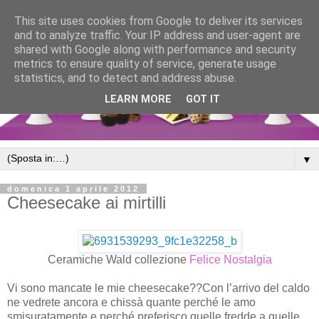
This site uses cookies from Google to deliver its services
and to analyze traffic. Your IP address and user-agent are
shared with Google along with performance and security
metrics to ensure quality of service, generate usage
statistics, and to detect and address abuse.
LEARN MORE
GOT IT
▼
domenica 1 aprile 2012
Cheesecake ai mirtilli
Ceramiche Wald collezione
Felice Nostalgia
Vi sono mancate le mie cheesecake??Con l’arrivo del caldo
ne vedrete ancora e chissà quante perché le amo
smisuratamente e perché preferisco quelle fredde a quelle