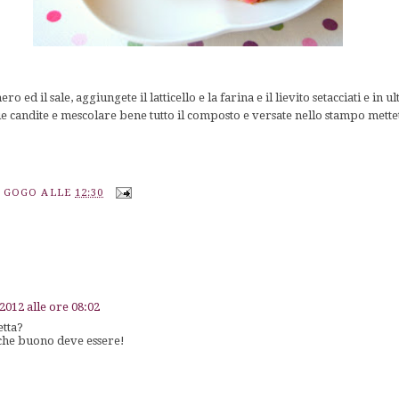
o ed il sale, aggiungete il latticello e la farina e il lievito setacciati e in u
egie candite e mescolare bene tutto il composto e versate nello stampo mett
A GOGO
ALLE
12:30
 2012 alle ore 08:02
etta?
 che buono deve essere!