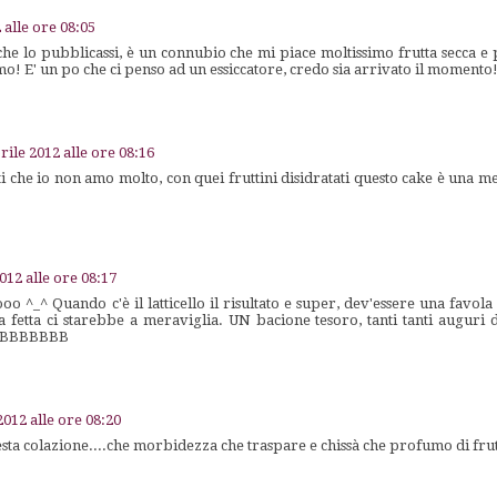
 alle ore 08:05
he lo pubblicassi, è un connubio che mi piace moltissimo frutta secca e
o! E' un po che ci penso ad un essiccatore, credo sia arrivato il momento!
rile 2012 alle ore 08:16
ti che io non amo molto, con quei fruttini disidratati questo cake è una m
012 alle ore 08:17
^_^ Quando c'è il latticello il risultato e super, dev'essere una favola
a fetta ci starebbe a meraviglia. UN bacione tesoro, tanti tanti auguri
BBBBBBBB
2012 alle ore 08:20
sta colazione....che morbidezza che traspare e chissà che profumo di frut