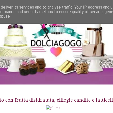
deliver its services and to analyze traffic. Your IP address and 
formance and security metrics to ensure quality of service, gen
abuse.
con frutta disidratata, ciliegie candite e latticel