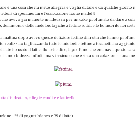
e è una cosa che mi mette allegria e voglia di fare e da qualche giorno n
etterà di sperimentare l’essiccazione home made!!!
perché avevo gia in mente un ideuzza per un cake profumato da dare a cola
, dei limoni e delle mele biologiche a fettine sottili e le ho inserite nei cest
a mattina dopo avevo queste deliziose fettine di frutta che hanno profumat
ato realizzato tagliuzzando tutte le mie belle fettine a tocchetti, ho aggiun
 del latte ho usato il latticello…che dire, il profumo che emanava questo c
e la morbidezza infinita ma vi assicuro che è stata una colazione e una me
 disidratata, ciliegie candite e latticello
tuzione 125 di yogurt bianco e 75 di latte)