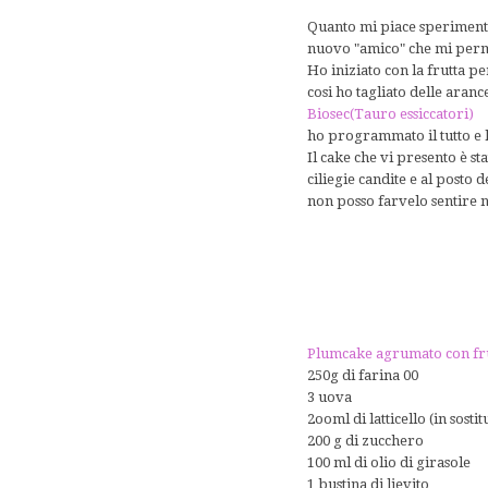
Quanto mi piace sperimentar
nuovo "amico" che mi perm
Ho iniziato con la frutta 
cosi ho tagliato delle arance
Biosec(T
auro essiccatori
)
ho programmato il tutto e l
Il cake che vi presento è st
ciliegie candite e al posto
non posso farvelo sentire n
Plumcake agrumato con frutta
250g di farina 00
3 uova
2ooml di latticello (in sosti
200 g di zucchero
100 ml di olio di girasole
1 bustina di lievito