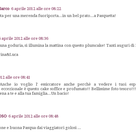
Marco
6 aprile 2012 alle ore 08:22
ta per una merenda fuoriporta...in un bel prato...a Pasquetta!
6 aprile 2012 alle ore 08:36
una goduria, si illumina la mattina con questo plumcake! Tanti auguri di 
rina&Luca
012 alle ore 08:41
Anche io voglio l' essiccatore anche perchè a vedere i tuoi esp
eccezionale è questo cake soffice e profumato!! Bellissime foto tesoro!!! 
na a te e alla tua famiglia...Un bacio!
LOSO
6 aprile 2012 alle ore 08:48
ne e buona Pasqua dai viaggiatori golosi ...