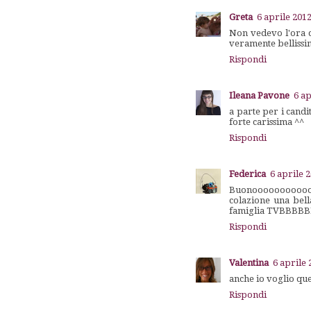
Greta
6 aprile 2012
Non vedevo l'ora c
veramente bellissim
Rispondi
Ileana Pavone
6 ap
a parte per i candi
forte carissima ^^
Rispondi
Federica
6 aprile 2
Buonooooooooooooo 
colazione una bell
famiglia TVBBBB
Rispondi
Valentina
6 aprile 
anche io voglio que
Rispondi