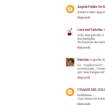
Angela Fujiko De 
sembra fatto appos
Rispondi
Luca and Sabrina
Solo una parola: è 
tua famiglia.
Un bacione da Sab
Rispondi
Patrizia
6 aprile 2
Lo vogliooooo!! 
eccezionale...Come 
per una Pasqua sere
Rispondi
I VIAGGI DEL GO
Bellissima ....
Ciao Imma un bacio
Rispondi