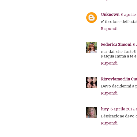
Unknown
6 aprile
e' il colore dell'e
Rispondi
Federica Simoni
6 
ma dai che forte!
Pasqua Imma a te e a
Rispondi
Ritroviamoci in Cu
Devo decidermi a p
Rispondi
lucy
6 aprile 2012 
Léssicazione devo d
Rispondi