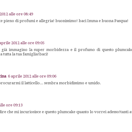
 2012 alle ore 08:49
state pieno di profumi e allegria! buonissimo! baci Imma e buona Pasqua!
aprile 2012 alle ore 09:05
! già immagino la super morbidezza e il profumo di questo plumcake
 tutta la tua famiglia!baci!
cina
6 aprile 2012 alle ore 09:06
rocurarmi il latticello... sembra morbidissimo e umido.
alle ore 09:13
ire che mi incuriosisce e questo plumcake quanto lo vorrei adesso!tanti 