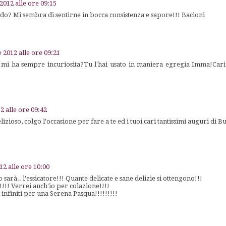
 2012 alle ore 09:15
o? Mi sembra di sentirne in bocca consistenza e sapore!!! Bacioni
e 2012 alle ore 09:21
re mi ha sempre incuriosita?Tu l'hai usato in maniera egregia Imma!Cari
2 alle ore 09:42
lizioso, colgo l'occasione per fare a te ed i tuoi cari tantissimi auguri di 
12 alle ore 10:00
 sarà.. l'essicatore!!! Quante delicate e sane delizie si ottengono!!!
!!!! Verrei anch'io per colazione!!!!
 infiniti per una Serena Pasqua!!!!!!!!!