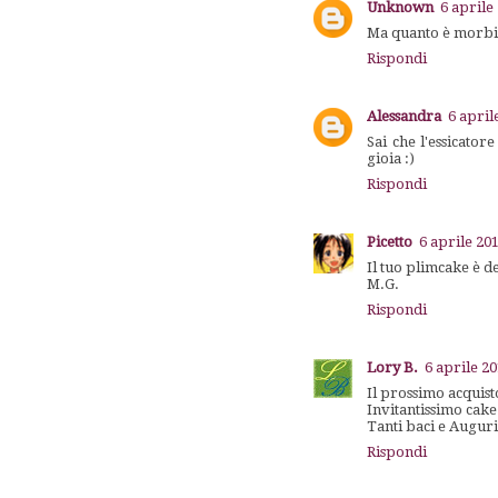
Unknown
6 aprile
Ma quanto è morbid
Rispondi
Alessandra
6 april
Sai che l'essicato
gioia :)
Rispondi
Picetto
6 aprile 201
Il tuo plimcake è de
M.G.
Rispondi
Lory B.
6 aprile 20
Il prossimo acquisto
Invitantissimo cake
Tanti baci e Auguri
Rispondi