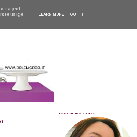
user-agent
erate usage
LEARN MORE
GOT IT
IMMA DI DOMENICO
lo