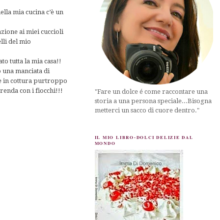
ella mia cucina c’è un
zione ai miei cuccioli
elli del mio
o tutta la mia casa!!
to una manciata di
ake in cottura purtroppo
renda con i fiocchi!!!
"Fare un dolce é come raccontare una
storia a una persona speciale...Bisogna
metterci un sacco di cuore dentro."
IL MIO LIBRO-DOLCI DELIZIE DAL
MONDO