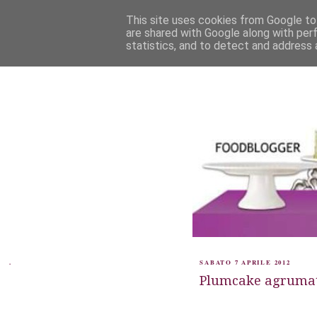
This site uses cookies from Google to 
are shared with Google along with per
statistics, and to detect and address 
.
SABATO 7 APRILE 2012
Plumcake agrumato 