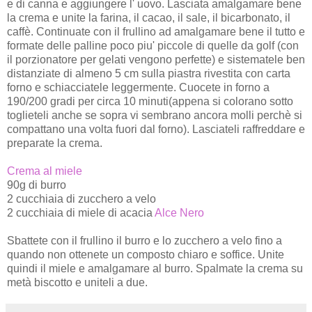
e di canna e aggiungere l' uovo. Lasciata amalgamare bene
la crema e unite la farina, il cacao, il sale, il bicarbonato, il
caffè. Continuate con il frullino ad amalgamare bene il tutto e
formate delle palline poco piu' piccole di quelle da golf (con
il porzionatore per gelati vengono perfette) e sistematele ben
distanziate di almeno 5 cm sulla piastra rivestita con carta
forno e schiacciatele leggermente. Cuocete in forno a
190/200 gradi per circa 10 minuti(appena si colorano sotto
toglieteli anche se sopra vi sembrano ancora molli perchè si
compattano una volta fuori dal forno). Lasciateli raffreddare e
preparate la crema.
Crema al miele
90g di burro
2 cucchiaia di zucchero a velo
2 cucchiaia di miele di acacia
Alce Nero
Sbattete con il frullino il burro e lo zucchero a velo fino a
quando non ottenete un composto chiaro e soffice. Unite
quindi il miele e amalgamare al burro. Spalmate la crema su
metà biscotto e uniteli a due.