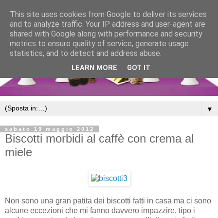
This site uses cookies from Google to deliver its services
and to analyze traffic. Your IP address and user-agent are
shared with Google along with performance and security
metrics to ensure quality of service, generate usage
statistics, and to detect and address abuse.
LEARN MORE
GOT IT
▼
sabato 19 maggio 2012
Biscotti morbidi al caffè con crema al
miele
Non sono una gran patita dei biscotti fatti in casa ma ci sono
alcune eccezioni che mi fanno davvero impazzire, tipo i