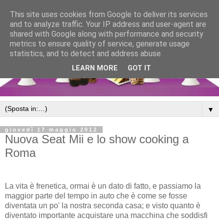
This site uses cookies from Google to deliver its services
and to analyze traffic. Your IP address and user-agent are
shared with Google along with performance and security
metrics to ensure quality of service, generate usage
statistics, and to detect and address abuse.
LEARN MORE
GOT IT
▼
giovedì 17 maggio 2012
Nuova Seat Mii e lo show cooking a
Roma
La vita è frenetica, ormai è un dato di fatto, e passiamo la
maggior parte del tempo in auto che è come se fosse
diventata un po' la nostra seconda casa; e visto quanto è
diventato importante acquistare una macchina che soddisfi