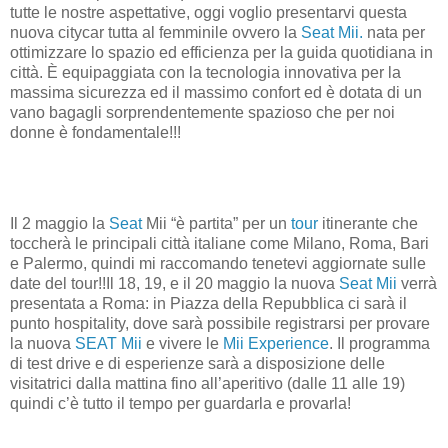
tutte le nostre aspettative, oggi voglio presentarvi questa
nuova citycar tutta al femminile ovvero la
Seat Mii.
nata per
ottimizzare lo spazio ed efficienza per la guida quotidiana in
città. È equipaggiata con la tecnologia innovativa per la
massima sicurezza ed il massimo confort ed è dotata di un
vano bagagli sorprendentemente spazioso che per noi
donne è fondamentale!!!
Il 2 maggio la
Seat
Mii “è partita” per un
tour
itinerante che
toccherà le principali città italiane come Milano, Roma, Bari
e Palermo, quindi mi raccomando tenetevi aggiornate sulle
date del tour!!Il 18, 19, e il 20 maggio la nuova
Seat Mii
verrà
presentata a Roma: in Piazza della Repubblica ci sarà il
punto hospitality, dove sarà possibile registrarsi per provare
la nuova
SEAT Mii
e vivere le
Mii Experienc
e
. Il programma
di test drive e di esperienze sarà a disposizione delle
visitatrici dalla mattina fino all’aperitivo (dalle 11 alle 19)
quindi c’è tutto il tempo per guardarla e provarla!