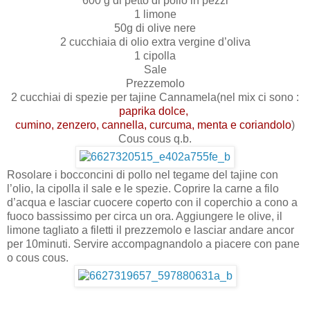
600 g di petto di pollo in pezzi
1 limone
50g di olive nere
2 cucchiaia di olio extra vergine d’oliva
1 cipolla
Sale
Prezzemolo
2 cucchiai di spezie per tajine Cannamela(nel mix ci sono :
paprika dolce,
cumino, zenzero, cannella, curcuma, menta e coriandolo
)
Cous cous q.b.
Rosolare i bocconcini di pollo nel tegame del tajine con
l’olio, la cipolla il sale e le spezie. Coprire la carne a filo
d’acqua e lasciar cuocere coperto con il coperchio a cono a
fuoco bassissimo per circa un ora. Aggiungere le olive, il
limone tagliato a filetti il prezzemolo e lasciar andare ancor
per 10minuti. Servire accompagnandolo a piacere con pane
o cous cous.