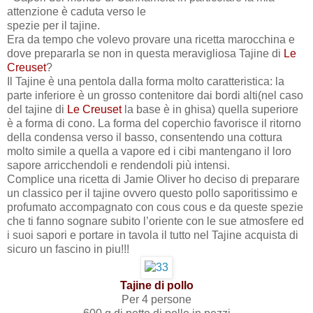
attenzione è caduta verso le
spezie per il tajine.
Era da tempo che volevo provare una ricetta marocchina e
dove prepararla se non in questa meravigliosa Tajine di
Le
Creuset
?
Il Tajine è una pentola dalla forma molto caratteristica: la
parte inferiore è un grosso contenitore dai bordi alti(nel caso
del tajine di
Le Creuset
la base è in ghisa) quella superiore
è a forma di cono. La forma del coperchio favorisce il ritorno
della condensa verso il basso, consentendo una cottura
molto simile a quella a vapore ed i cibi mantengano il loro
sapore arricchendoli e rendendoli più intensi.
Complice una ricetta di Jamie Oliver ho deciso di preparare
un classico per il tajine ovvero questo pollo saporitissimo e
profumato accompagnato con cous cous e da queste spezie
che ti fanno sognare subito l’oriente con le sue atmosfere ed
i suoi sapori e portare in tavola il tutto nel Tajine acquista di
sicuro un fascino in piu!!!
Tajine di pollo
Per 4 persone