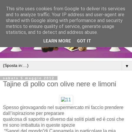
This site uses cookies from Google to deliver its services
and to analyze traffic. Your IP address and user-agent are
shared with Google along with performance and security
metrics to ensure quality of service, generate usage
statistics, and to detect and address abuse.
LEARN MORE
GOT IT
▼
sabato 5 maggio 2012
Tajine di pollo con olive nere e limoni
Spesso girovagando nel supermercato mi faccio prendere
dall’ispirazione per preparare
qualcosa di saporito e diverso dai soliti piatti ed è cosi che
mi sono imbattuta in queste spezie
“Sapori del mondo”di Cannamela in particolare la mia